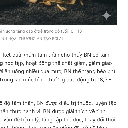
ăn uống tăng cao ở trẻ trong độ tuổi 10 - 18
INH HỌA: PHƯƠNG AN TẠO BỞI AI
n
, kết quả khám tâm thần cho thấy BN có tâm
ng học tập, hoạt động thể chất giảm, giảm giao
hời ăn uống nhiều quá mức; BN thể trạng béo phì
(trong khi mức bình thường dao động từ 18,5 -
ô độ tâm thần, BN được điều trị thuốc, luyện tập
 nhận thức hành vi. BN được giải thích về tình
t vấn đề bệnh lý, tăng tập thể dục, thay đổi thói
u 1 tháng, tình trạng ăn uống đã trở về bình