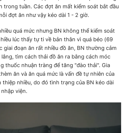
ần trong tuần. Các đợt ăn mất kiểm soát bắt đầu
i đợt ăn như vậy kéo dài 1 - 2 giờ.
nhiều quá mức nhưng BN không thể kiểm soát
iều lúc thấy tự ti về bản thân vì quá béo (69
ác giai đoạn ăn rất nhiều đồ ăn, BN thường cảm
o lắng, tìm cách thải đồ ăn ra bằng cách móc
g thuốc nhuận tràng để tăng "đào thải". Gia
thèm ăn và ăn quá mức là vấn đề tự nhiên của
 thiệp nhiều, do đó tình trạng của BN kéo dài
 nhập viện.