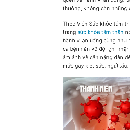
thường, không còn những c
Theo Viện Sức khỏe tâm thần
trạng
sức khỏe tâm thần
ng
hành vi ăn uống cũng như 
ca bệnh ăn vô độ, ghi nhận
ám ảnh về cân nặng dẫn đế
mức gây kiệt sức, ngất xỉu.