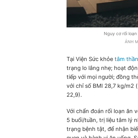
Nguy cơ rối loạn 
ẢNH M
Tại Viện Sức khỏe
tâm thầ
trạng lo lắng nhẹ; hoạt độ
tiếp với mọi người; đồng t
với chỉ số BMI 28,7 kg/m2 
22,9).
Với chẩn đoán rối loạn ăn v
5 buổi/tuần, trị liệu tâm lý
trạng bệnh tật, để nhận biế
quen và hành vi ăn uống. Sa