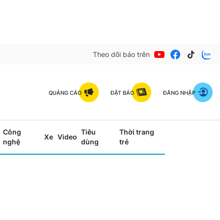
Theo dõi báo trên
QUẢNG CÁO
ĐẶT BÁO
ĐĂNG NHẬP
Công
Tiêu
Thời trang
Xe
Video
nghệ
dùng
trẻ