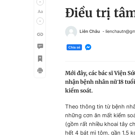
Điều trị tâ
Liên Châu
- lienchautn@gm
Chia sẻ
Mới đây, các bác sĩ Viện S
nhận bệnh nhân nữ 18 tuổi
kiểm soát.
Theo thông tin từ bệnh nhâ
những cơn ăn mất kiểm soát
(gồm rất nhiều khoai tây c
hết 4 bát mì tôm, gần 1,5 k