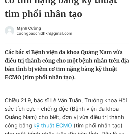
cơ tim nặng bằng kỹ thuật
Chuyên mục khác
tim phổi nhân tạo
Tin đã xem
Chào ngày mới
Tin 24h
Mạnh Cường
Đăng xuất
cuongbaochidhkh@gmail.com
Tin thị trường
Tin 360
Các bác sĩ Bệnh viện đa khoa Quảng Nam vừa
Video
Magazine
điều trị thành công cho một bệnh nhân trên địa
bàn tỉnh bị viêm cơ tim nặng bằng kỹ thuật
ECMO (tim phổi nhân tạo).
Sản phẩm khác
Tiện ích
Bạn cần biết
Chiều 21.9, bác sĩ Lê Văn Tuấn, Trưởng khoa Hồi
sức tích cực - chống độc (Bệnh viện đa khoa
Thông tin tòa soạn
Liên hệ quảng cáo
Quảng Nam) cho biết, đơn vị vừa điều trị thành
công bằng
kỹ thuật ECMO
(tim phổi nhân tạo)
cho một bệnh nhân trên địa bàn tỉnh. Đây là ca