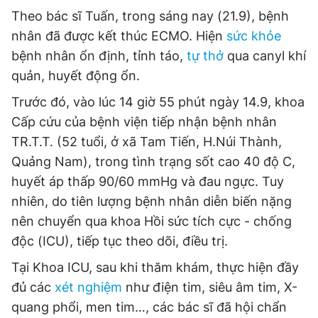
Giấy phép xuất bản số 110/GP - BTTTT cấp ngày 24.3.2020
Theo bác sĩ Tuấn, trong sáng nay (21.9), bệnh
© 2003-2026 Bản quyền thuộc về Báo Thanh Niên. Cấm sao
nhân đã được kết thúc ECMO. Hiện
sức khỏe
chép dưới mọi hình thức nếu không có sự chấp thuận bằng văn
bản. Phát triển bởi ePi Technologies, JSC.
bệnh nhân ổn định, tỉnh táo,
tự thở
qua canyl khí
quản, huyết động ổn.
Trước đó, vào lúc 14 giờ 55 phút ngày 14.9, khoa
Cấp cứu của bệnh viện tiếp nhận bệnh nhân
TR.T.T. (52 tuổi, ở xã Tam Tiến, H.Núi Thành,
Quảng Nam), trong tình trạng sốt cao 40 độ C,
huyết áp thấp 90/60 mmHg và đau ngực. Tuy
nhiên, do tiên lượng bệnh nhân diễn biến nặng
nên chuyển qua khoa Hồi sức tích cực - chống
độc (ICU), tiếp tục theo dõi, điều trị.
Tại Khoa ICU, sau khi thăm khám, thực hiện đầy
đủ các
xét nghiệm
như điện tim, siêu âm tim, X-
quang phổi, men tim…, các bác sĩ đã hội chẩn