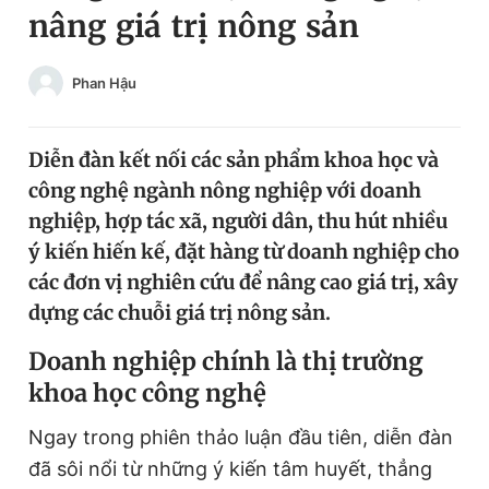
nâng giá trị nông sản
Chuyên mục khác
Tin đã xem
Chào ngày mới
Tin 24h
Phan Hậu
Đăng xuất
Tin thị trường
Tin 360
Diễn đàn kết nối các sản phẩm khoa học và
công nghệ ngành nông nghiệp với doanh
Video
Magazine
nghiệp, hợp tác xã, người dân, thu hút nhiều
ý kiến hiến kế, đặt hàng từ doanh nghiệp cho
các đơn vị nghiên cứu để nâng cao giá trị, xây
Sản phẩm khác
dựng các chuỗi giá trị nông sản.
Tiện ích
Bạn cần biết
Doanh nghiệp chính là thị trường
khoa học công nghệ
Thông tin tòa soạn
Liên hệ quảng cáo
Ngay trong phiên thảo luận đầu tiên, diễn đàn
đã sôi nổi từ những ý kiến tâm huyết, thẳng