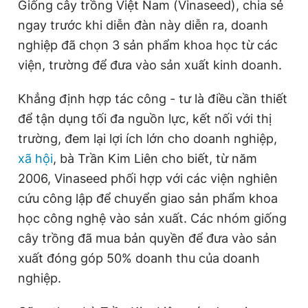
Giống cây trồng Việt Nam (Vinaseed), chia sẻ
Giấy phép xuất bản số 110/GP - BTTTT cấp ngày 24.3.2020
ngay trước khi diễn đàn này diễn ra, doanh
© 2003-2026 Bản quyền thuộc về Báo Thanh Niên. Cấm sao
chép dưới mọi hình thức nếu không có sự chấp thuận bằng văn
nghiệp đã chọn 3 sản phẩm khoa học từ các
bản. Phát triển bởi ePi Technologies, JSC.
viện, trường để đưa vào sản xuất kinh doanh.
Khẳng định hợp tác công - tư là điều cần thiết
để tận dụng tối đa nguồn lực, kết nối với thị
trường, đem lại lợi ích lớn cho doanh nghiệp,
xã hội
, bà Trần Kim Liên cho biết, từ năm
2006, Vinaseed phối hợp với các viện nghiên
cứu công lập để chuyển giao sản phẩm khoa
học công nghệ vào sản xuất. Các nhóm giống
cây trồng đã mua bản quyền để đưa vào sản
xuất đóng góp 50% doanh thu của doanh
nghiệp.