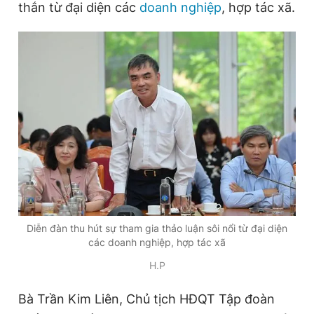
thắn từ đại diện các
doanh nghiệp
, hợp tác xã.
Đọc Thanh Niên trên điện thoại
Theo dõi báo trên
Hotline
Liên hệ quảng cáo
0906 645 777
0908 780 404
Đặt báo
Quảng cáo
RSS
Tòa soạn
Chính sách bảo
Diễn đàn thu hút sự tham gia thảo luận sôi nổi từ đại diện
các doanh nghiệp, hợp tác xã
Tổng biên tập: Nguyễn Ngọc Toàn
H.P
Phó tổng biên tập thường trực: Hải Thành
Phó tổng biên tập: Lâm Hiếu Dũng
Phó tổng biên tập: Trần Việt Hưng
Bà Trần Kim Liên, Chủ tịch HĐQT Tập đoàn
Tổng thư ký tòa soạn: Đức Trung