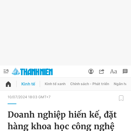
Kinh tế
Kinh tế xanh
Chính sách - Phát triển
Ngân hàn
QUẢNG CÁO
ĐẶT BÁO
10/07/2024 18:03 GMT+7
Thông tin tài khoản
Doanh nghiệp hiến kế, đặt
Đổi mật khẩu
Chuyên mục
hàng khoa học công nghệ
Tin đã lưu