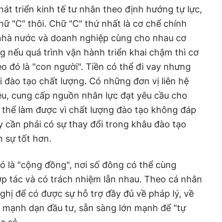
phát triển kinh tế tư nhân theo định hướng tự lực,
hữ "C" thôi. Chữ "C" thứ nhất là cơ chế chính
ả nhà nước và doanh nghiệp cùng cho nhau cơ
g nếu quá trình vận hành triển khai chậm thì cơ
heo đó là "con người". Tiền có thể đi vay nhưng
i đào tạo chất lượng. Có những đơn vị liên hệ
iệu, cung cấp nguồn nhân lực đạt yêu cầu cho
 thể làm được vì chất lượng đào tạo không đáp
y cần phải có sự thay đổi trong khâu đào tạo
 sự tốt hơn.
đó là "cộng đồng", nơi số đông có thể cùng
p tác và có trách nhiệm lẫn nhau. Theo cá nhân
 nghị để có được sự hỗ trợ đầy đủ về pháp lý, về
 mạnh dạn đầu tư, sẵn sàng lớn mạnh để "tự