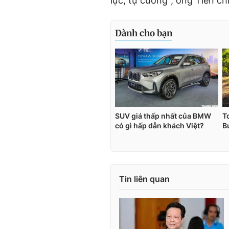
lực, tự cường", ông Tiến chi
Tin liên quan