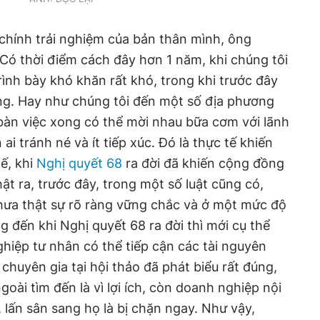
chính trải nghiệm của bản thân mình, ông
Có thời điểm cách đây hơn 1 năm, khi chúng tôi
ình bày khó khăn rất khó, trong khi trước đây
ờng. Hay như chúng tôi đến một số địa phương
 bàn việc xong có thể mời nhau bữa cơm với lãnh
i tránh né và ít tiếp xúc. Đó là thực tế khiến
hế, khi
Nghị quyết 68
ra đời đã khiến cộng đồng
t ra, trước đây, trong một số luật cũng có,
hưa thật sự rõ ràng vững chắc và ở một mức độ
 đến khi Nghị quyết 68 ra đời thì mới cụ thể
ghiệp tư nhân có thể tiếp cận các tài nguyên
 chuyên gia tại hội thảo đã phát biểu rất đúng,
oài tìm đến là vì lợi ích, còn doanh nghiệp nội
 lấn sân sang họ là bị chặn ngay. Như vậy,