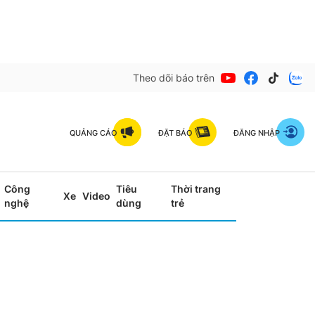
Theo dõi báo trên
QUẢNG CÁO
ĐẶT BÁO
ĐĂNG NHẬP
Công
Tiêu
Thời trang
Xe
Video
nghệ
dùng
trẻ