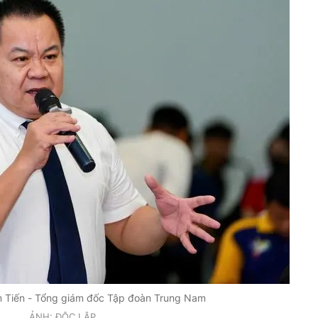
Tiến - Tổng giám đốc Tập đoàn Trung Nam
ẢNH: ĐỘC LẬP