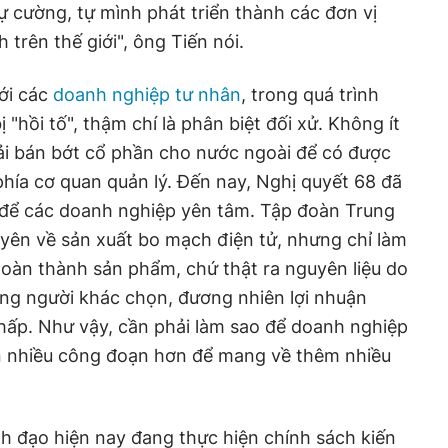
tự cường, tự mình phát triển thành các đơn vị
 trên thế giới", ông Tiến nói.
ới các
doanh nghiệp tư nhân
, trong quá trình
ị "hồi tố", thậm chí là phân biệt đối xử. Không ít
ải bán bớt cổ phần cho nước ngoài để có được
phía cơ quan quản lý. Đến nay, Nghị quyết 68 đã
a để các doanh nghiệp yên tâm. Tập đoàn Trung
yên về sản xuất bo mạch điện tử, nhưng chỉ làm
oàn thành sản phẩm, chứ thật ra nguyên liệu do
ng người khác chọn, đương nhiên lợi nhuận
 thấp. Như vậy, cần phải làm sao để doanh nghiệp
n nhiều công đoạn hơn để mang về thêm nhiều
nh đạo hiện nay đang thực hiện chính sách kiến