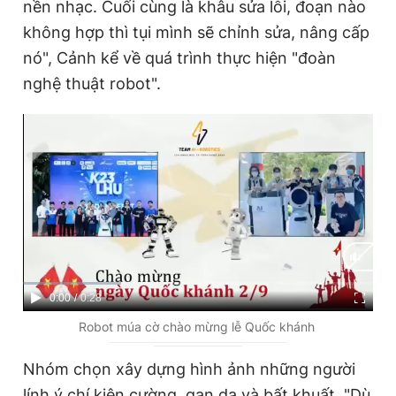
nền nhạc. Cuối cùng là khâu sửa lỗi, đoạn nào
không hợp thì tụi mình sẽ chỉnh sửa, nâng cấp
nó", Cảnh kể về quá trình thực hiện "đoàn
nghệ thuật robot".
C
0:00
/
D
0:28
u
u
Robot múa cờ chào mừng lễ Quốc khánh
r
r
Nhóm chọn xây dựng hình ảnh những người
r
a
lính ý chí kiên cường, gan dạ và bất khuất. "Dù