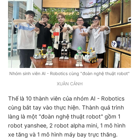
Đọc Thanh Niên trên điện thoại
Theo dõi báo trên
Hotline
Liên hệ quảng cáo
XUÂN CẢNH
0906 645 777
0908 780 404
Đặt báo
Quảng cáo
RSS
Tòa soạn
Chính sách bảo
cùng bắt tay vào thực hiện. Thành quả trình
Tổng biên tập: Nguyễn Ngọc Toàn
làng là một "đoàn nghệ thuật robot" gồm 1
Phó tổng biên tập thường trực: Hải Thành
Phó tổng biên tập: Lâm Hiếu Dũng
robot yanshee, 2 robot alpha mini, 1 mô hình
Phó tổng biên tập: Trần Việt Hưng
Tổng thư ký tòa soạn: Đức Trung