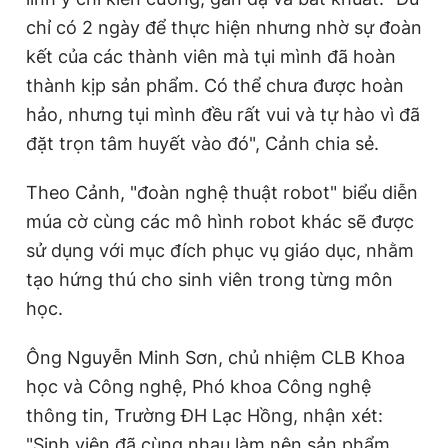
e
t
chỉ có 2 ngày để thực hiện nhưng nhờ sự đoàn
n
i
kết của các thành viên mà tụi mình đã hoàn
t
o
thành kịp sản phẩm. Có thể chưa được hoàn
T
n
hảo, nhưng tụi mình đều rất vui và tự hào vì đã
i
m
e
múa cờ cùng các ‏‏mô hình robot khác sẽ được
sử dụng với mục đích phục vụ giáo dục, nhằm
tạo hứng thú cho sinh viên trong từng môn
học.
Ông Nguyễn Minh Sơn, chủ nhiệm CLB Khoa
học và Công nghệ, Phó khoa Công nghệ
thông tin, Trường ĐH Lạc Hồng, nhận xét:
"Sinh viên đã cùng nhau làm nên sản phẩm