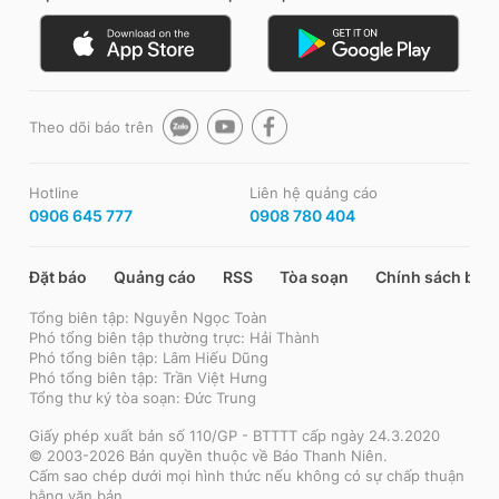
Theo dõi báo trên
Hotline
Liên hệ quảng cáo
0906 645 777
0908 780 404
Đặt báo
Quảng cáo
RSS
Tòa soạn
Chính sách bảo
Tổng biên tập: Nguyễn Ngọc Toàn
Phó tổng biên tập thường trực: Hải Thành
Phó tổng biên tập: Lâm Hiếu Dũng
Phó tổng biên tập: Trần Việt Hưng
Tổng thư ký tòa soạn: Đức Trung
Giấy phép xuất bản số 110/GP - BTTTT cấp ngày 24.3.2020
© 2003-2026 Bản quyền thuộc về Báo Thanh Niên.
Cấm sao chép dưới mọi hình thức nếu không có sự chấp thuận
bằng văn bản.