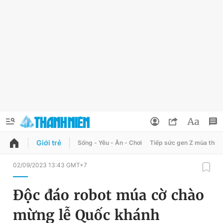
Giới trẻ
Sống - Yêu - Ăn - Chơi
Tiếp sức gen Z mùa thi
QUẢNG CÁO
ĐẶT BÁO
02/09/2023 13:43 GMT+7
Thông tin tài khoản
Độc đáo robot múa cờ chào
Đổi mật khẩu
Chuyên mục
mừng lễ Quốc khánh
Tin đã lưu