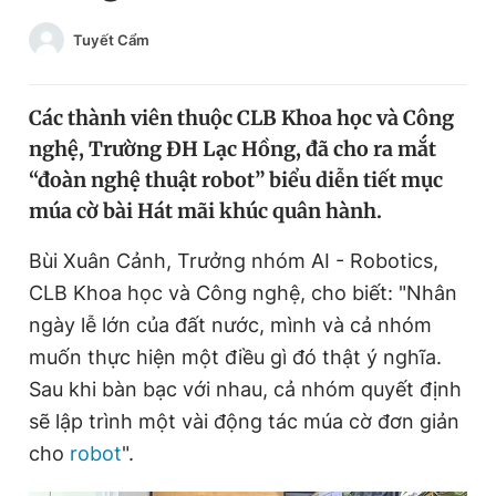
Chuyên mục khác
Tuyết Cẩm
Tin đã xem
Chào ngày mới
Tin 24h
Đăng xuất
Các thành viên thuộc CLB Khoa học và Công
Tin thị trường
Tin 360
nghệ, Trường ĐH Lạc Hồng, đã cho ra mắt
“đoàn nghệ thuật robot” biểu diễn tiết mục
múa cờ bài Hát mãi khúc quân hành.
Video
Magazine
Bùi Xuân Cảnh, Trưởng nhóm AI - Robotics,
CLB Khoa học và Công nghệ, cho biết: "Nhân
Sản phẩm khác
ngày lễ lớn của đất nước, mình và cả nhóm
Tiện ích
Bạn cần biết
muốn thực hiện một điều gì đó thật ý nghĩa.
Sau khi bàn bạc với nhau, cả nhóm quyết định
Thông tin tòa soạn
Liên hệ quảng cáo
sẽ lập trình một vài động tác múa cờ đơn giản
cho
robot
".