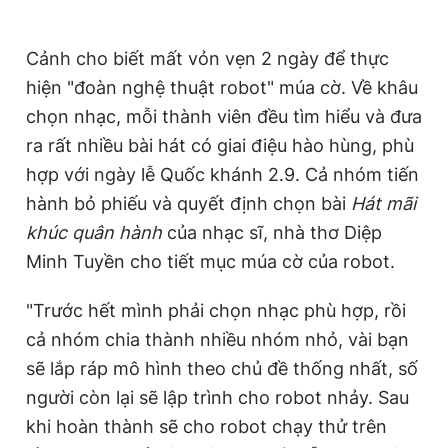
Giấy phép xuất bản số 110/GP - BTTTT cấp ngày 24.3.2020
© 2003-2026 Bản quyền thuộc về Báo Thanh Niên. Cấm sao
chép dưới mọi hình thức nếu không có sự chấp thuận bằng văn
bản. Phát triển bởi ePi Technologies, JSC.
hiện "đoàn nghệ thuật robot" múa cờ. Về khâu
chọn nhạc, mỗi thành viên đều tìm hiểu và đưa
ra rất nhiều bài hát có giai điệu hào hùng, phù
hợp với ngày lễ Quốc khánh 2.9. Cả nhóm tiến
hành bỏ phiếu và quyết định chọn bài
Hát mãi
khúc quân hành
của nhạc sĩ, nhà thơ Diệp
cả nhóm chia thành nhiều nhóm nhỏ, vài bạn
sẽ lắp ráp mô hình theo chủ đề thống nhất, số
người còn lại sẽ lập trình cho robot nhảy. Sau
khi hoàn thành sẽ cho robot chạy thử trên