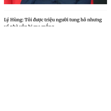
Lý Hùng: Tôi được triệu người tung hô nhưng
về nhà vẫn bị mẹ mắng
Tập 8 chương trình Đối mặt cảm xúc lên sóng trên
kênh HTV7 có sự tham gia của Lý Hùng. Nam diễn
viên lần đầu tiết lộ chuyện bị mẹ thường xuyên mắng
khiến khán giả không khỏi bất ngờ.