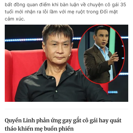
bất đồng quan điểm khi bàn luận về chuyện cô gái 35
tuổi mới nhận ra lỗi lầm với mẹ ruột trong Đối mặt
cảm xúc.
Đọc Thanh Niên trên điện thoại
Theo dõi báo trên
Hotline
Liên hệ quảng cáo
0906 645 777
0908 780 404
Đặt báo
Quảng cáo
RSS
Tòa soạn
Chính sách bảo m
Tổng biên tập: Nguyễn Ngọc Toàn
Phó tổng biên tập thường trực: Hải Thành
Phó tổng biên tập: Lâm Hiếu Dũng
Quyền Linh phản ứng gay gắt cô gái hay quát
Phó tổng biên tập: Trần Việt Hưng
tháo khiến mẹ buồn phiền
Tổng thư ký tòa soạn: Đức Trung