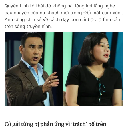
Quyền Linh tỏ thái độ không hài lòng khi lắng nghe
Giấy phép xuất bản số 110/GP - BTTTT cấp ngày 24.3.2020
© 2003-2026 Bản quyền thuộc về Báo Thanh Niên. Cấm sao chép
câu chuyện của nữ khách mời trong Đối mặt cảm xúc .
dưới mọi hình thức nếu không có sự chấp thuận bằng văn bản.
Anh cũng chia sẻ về cách dạy con cái bộc lộ tình cảm
Phát triển bởi ePi Technologies, JSC.
trên sóng truyền hình.
Cô gái từng bị phản ứng vì 'trách' bố trên