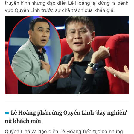
truyền hình nhưng đạo diễn Lê Hoàng lại đứng ra bênh
Chuyên mục khác
vực Quyền Linh trước sự chê trách của khán giả.
Tin đã xem
Chào ngày mới
Tin 24h
Đăng xuất
Tin thị trường
Tin 360
Video
Magazine
Sản phẩm khác
Tiện ích
Bạn cần biết
Thông tin tòa soạn
Liên hệ quảng cáo
Lê Hoàng phản ứng Quyền Linh 'đay nghiến'
nữ khách mời
Quyền Linh và đạo diễn Lê Hoàng tiếp tục có những