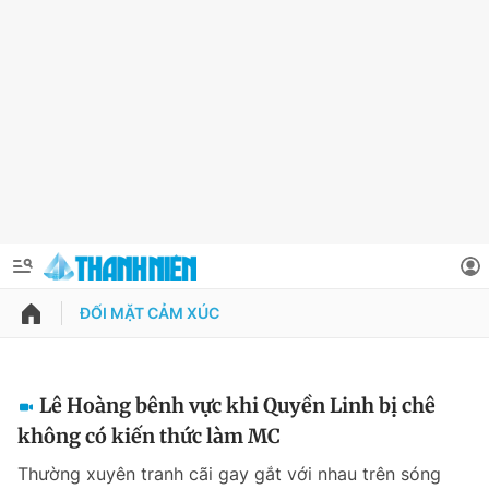
ĐỐI MẶT CẢM XÚC
QUẢNG CÁO
ĐẶT BÁO
Thông tin tài khoản
Lê Hoàng bênh vực khi Quyền Linh bị chê
không có kiến thức làm MC
Đổi mật khẩu
Chuyên mục
Thường xuyên tranh cãi gay gắt với nhau trên sóng
Tin đã lưu