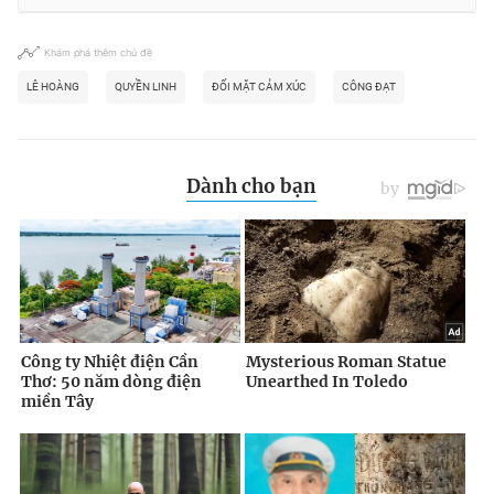
Khám phá thêm chủ đề
LÊ HOÀNG
QUYỀN LINH
ĐỐI MẶT CẢM XÚC
CÔNG ĐẠT