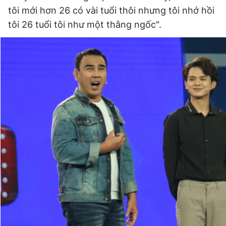
tôi mới hơn 26 có vài tuổi thôi nhưng tôi nhớ hồi
Giấy phép xuất bản số 110/GP - BTTTT cấp ngày 24.3.2020
© 2003-2026 Bản quyền thuộc về Báo Thanh Niên. Cấm sao
tôi 26 tuổi tôi như một thằng ngốc".
chép dưới mọi hình thức nếu không có sự chấp thuận bằng văn
bản. Phát triển bởi ePi Technologies, JSC.