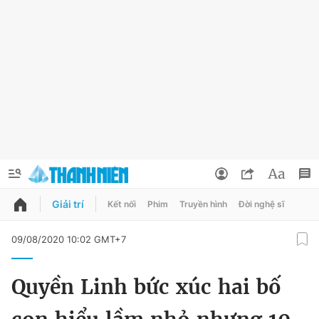
Giải trí
Kết nối
Phim
Truyền hình
Đời nghệ sĩ
QUẢNG CÁO
ĐẶT BÁO
09/08/2020 10:02 GMT+7
Thông tin tài khoản
Quyền Linh bức xúc hai bố
Đổi mật khẩu
Chuyên mục
Tin đã lưu