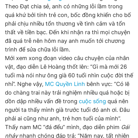
Theo Đạt chia sẻ, anh có những lỗi lầm trong
quá khứ bởi tính trẻ con, bốc đồng khiến cho bố
Đọc Thanh Niên trên điện thoại
phải chịu nhiều tổn thương về tình cảm và tổn
thất về tiền bạc. Đến khi nhận ra thì mọi chuyện
đã quá trễ nên hôm nay anh muốn tới chương
trình để sửa chữa lỗi lầm.
Mới xem xong đoạn video câu chuyện của nhân
Theo dõi báo trên
vật, đạo diễn Lê Hoàng thốt lên: “Gì mà mới 26
tuổi mà nói như ông già 60 tuổi nhìn cuộc đời thế
Hotline
Liên hệ quảng cáo
0906 645 777
0908 780 404
nhỉ”. Nghe vậy,
MC Quyền Linh
bênh vực: “Có lẽ
do chàng trai này trải nghiệm nhiều quá hoặc bị
Đặt báo
Quảng cáo
RSS
Tòa soạn
Chính sách bảo
dồn dập nhiều vấn đề trong
cuộc sống
quá nên
người ta thấy mình già trước tuổi đó anh ơi. Đâu
Tổng biên tập: Nguyễn Ngọc Toàn
Phó tổng biên tập thường trực: Hải Thành
phải ai cũng như anh, trẻ hơn tuổi của mình”.
Phó tổng biên tập: Lâm Hiếu Dũng
Thấy nam MC “đá đểu” mình, đạo diễn phim
Gái
Phó tổng biên tập: Trần Việt Hưng
Tổng thư ký tòa soạn: Đức Trung
nhảy
nhanh chóng đáp trả: “Năm nay, tất nhiên