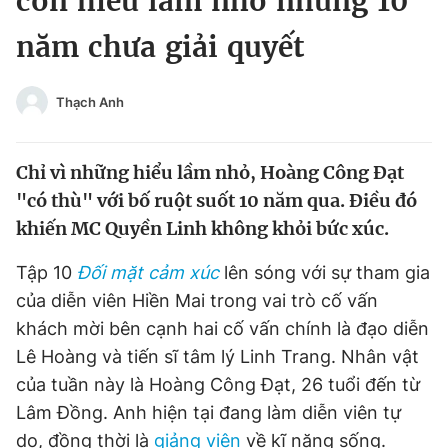
con hiểu lầm nhỏ nhưng 10
Chuyên mục khác
năm chưa giải quyết
Tin đã xem
Chào ngày mới
Tin 24h
Đăng xuất
Thạch Anh
Tin thị trường
Tin 360
Chỉ vì những hiểu lầm nhỏ, Hoàng Công Đạt
Video
Magazine
"có thù" với bố ruột suốt 10 năm qua. Điều đó
khiến MC Quyền Linh không khỏi bức xúc.
Sản phẩm khác
Tập 10
Đối mặt cảm xúc
lên sóng với sự tham gia
của diễn viên Hiền Mai trong vai trò cố vấn
Tiện ích
Bạn cần biết
khách mời bên cạnh hai cố vấn chính là đạo diễn
Lê Hoàng và tiến sĩ tâm lý Linh Trang. Nhân vật
Thông tin tòa soạn
Liên hệ quảng cáo
của tuần này là Hoàng Công Đạt, 26 tuổi đến từ
Lâm Đồng. Anh hiện tại đang làm diễn viên tự
do, đồng thời là
giảng viên
về kĩ năng sống.