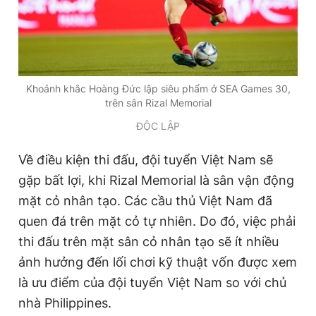
Giấy phép xuất bản số 110/GP - BTTTT cấp ngày 24.3.2020
© 2003-2026 Bản quyền thuộc về Báo Thanh Niên. Cấm sao
chép dưới mọi hình thức nếu không có sự chấp thuận bằng văn
bản. Phát triển bởi ePi Technologies, JSC.
Khoảnh khắc Hoàng Đức lập siêu phẩm ở SEA Games 30,
trên sân Rizal Memorial
ĐỘC LẬP
Về điều kiện thi đấu, đội tuyển Việt Nam sẽ
gặp bất lợi, khi Rizal Memorial là sân vận động
mặt cỏ nhân tạo. Các cầu thủ Việt Nam đã
quen đá trên mặt cỏ tự nhiên. Do đó, việc phải
thi đấu trên mặt sân cỏ nhân tạo sẽ ít nhiều
ảnh hưởng đến lối chơi kỹ thuật vốn được xem
là ưu điểm của đội tuyển Việt Nam so với chủ
nhà Philippines.