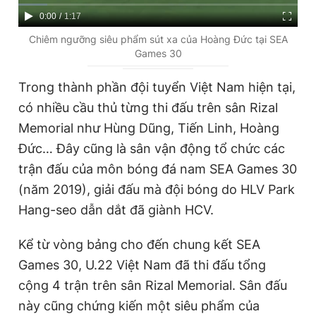
C
0:00
/
D
1:17
u
u
Chiêm ngưỡng siêu phẩm sút xa của Hoàng Đức tại SEA
Games 30
r
r
r
a
Trong thành phần đội tuyển Việt Nam hiện tại,
e
t
có nhiều cầu thủ từng thi đấu trên sân Rizal
n
i
Memorial như Hùng Dũng, Tiến Linh, Hoàng
t
o
Đức… Đây cũng là sân vận động tổ chức các
T
n
trận đấu của môn bóng đá nam SEA Games 30
i
(năm 2019), giải đấu mà đội bóng do HLV Park
m
Hang-seo dẫn dắt đã giành HCV.
e
Kể từ vòng bảng cho đến chung kết SEA
Games 30, U.22 Việt Nam đã thi đấu tổng
cộng 4 trận trên sân Rizal Memorial. Sân đấu
này cũng chứng kiến một siêu phẩm của