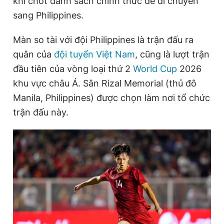
khi chốt danh sách chính thức để di chuyển
sang Philippines.
Đọc Thanh Niên trên điện thoại
Màn so tài với đội Philippines là trận đấu ra
quân của
đội tuyển Việt Nam
, cũng là lượt trận
đầu tiên của vòng loại thứ 2
World Cup
2026
khu vực châu Á. Sân Rizal Memorial (thủ đô
Theo dõi báo trên
Manila, Philippines) được chọn làm nơi tổ chức
trận đấu này.
Hotline
Liên hệ quảng cáo
0906 645 777
0908 780 404
Đặt báo
Quảng cáo
RSS
Tòa soạn
Chính sách bảo
Tổng biên tập: Nguyễn Ngọc Toàn
Phó tổng biên tập thường trực: Hải Thành
Phó tổng biên tập: Lâm Hiếu Dũng
Phó tổng biên tập: Trần Việt Hưng
Tổng thư ký tòa soạn: Đức Trung