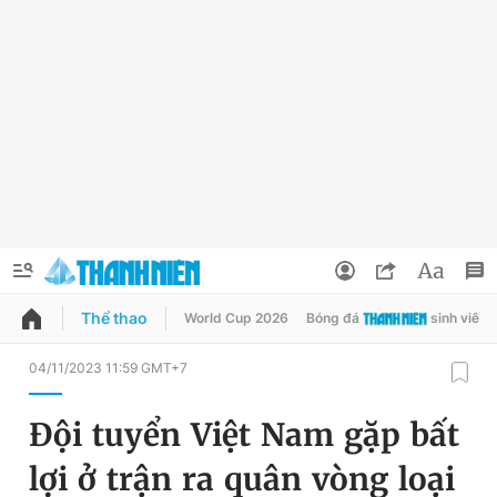
Thể thao
World Cup 2026
Bóng đá
sinh viên
QUẢNG CÁO
ĐẶT BÁO
04/11/2023 11:59 GMT+7
Thông tin tài khoản
Đội tuyển Việt Nam gặp bất
Đổi mật khẩu
Chuyên mục
lợi ở trận ra quân vòng loại
Tin đã lưu