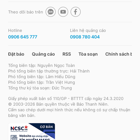
Theo dõi báo trên
Hotline
Liên hệ quảng cáo
0906 645 777
0908 780 404
Đặt báo
Quảng cáo
RSS
Tòa soạn
Chính sách bảo
Tổng biên tập: Nguyễn Ngọc Toàn
Phó tổng biên tập thường trực: Hải Thành
Phó tổng biên tập: Lâm Hiếu Dũng
Phó tổng biên tập: Trần Việt Hưng
Tổng thư ký tòa soạn: Đức Trung
Giấy phép xuất bản số 110/GP - BTTTT cấp ngày 24.3.2020
© 2003-2026 Bản quyền thuộc về Báo Thanh Niên.
Cấm sao chép dưới mọi hình thức nếu không có sự chấp thuận
bằng văn bản.