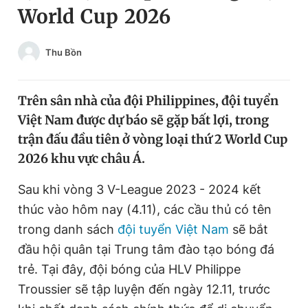
World Cup 2026
Chuyên mục khác
Tin đã xem
Chào ngày mới
Tin 24h
Thu Bồn
Đăng xuất
Tin thị trường
Tin 360
Trên sân nhà của đội Philippines, đội tuyển
Việt Nam được dự báo sẽ gặp bất lợi, trong
Video
Magazine
trận đấu đầu tiên ở vòng loại thứ 2 World Cup
2026 khu vực châu Á.
Sản phẩm khác
Sau khi vòng 3 V-League 2023 - 2024 kết
thúc vào hôm nay (4.11), các cầu thủ có tên
Tiện ích
Bạn cần biết
trong danh sách
đội tuyển Việt Nam
sẽ bắt
đầu hội quân tại Trung tâm đào tạo bóng đá
Thông tin tòa soạn
Liên hệ quảng cáo
trẻ. Tại đây, đội bóng của HLV Philippe
Troussier sẽ tập luyện đến ngày 12.11, trước