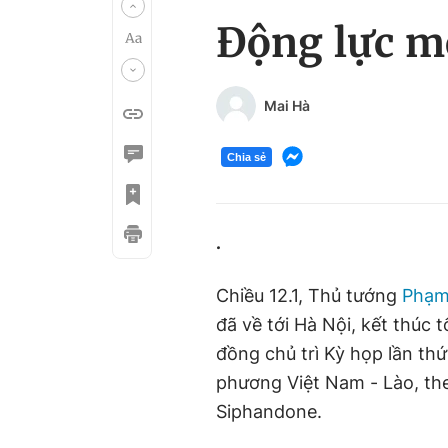
Động lực mớ
Mai Hà
Chia sẻ
.
Chiều 12.1, Thủ tướng
Phạm
đã về tới Hà Nội, kết thú
đồng chủ trì Kỳ họp lần th
phương Việt Nam - Lào, th
Siphandone.