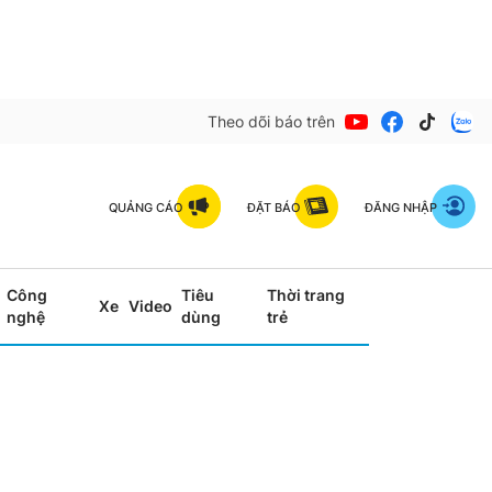
Theo dõi báo trên
QUẢNG CÁO
ĐẶT BÁO
ĐĂNG NHẬP
Công
Tiêu
Thời trang
Xe
Video
nghệ
dùng
trẻ