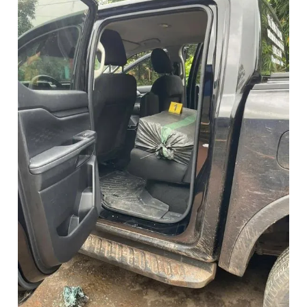
Đọc Thanh Niên trên điện thoại
Theo dõi báo trên
Hotline
Liên hệ quảng cáo
0906 645 777
0908 780 404
Đặt báo
Quảng cáo
RSS
Tòa soạn
Chính sách bảo
Tổng biên tập: Nguyễn Ngọc Toàn
Phó tổng biên tập thường trực: Hải Thành
Phó tổng biên tập: Lâm Hiếu Dũng
Phó tổng biên tập: Trần Việt Hưng
Tổng thư ký tòa soạn: Đức Trung