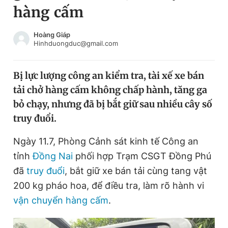
hàng cấm
Chuyên mục khác
Tin đã xem
Chào ngày mới
Tin 24h
Hoàng Giáp
Hinhduongduc@gmail.com
Đăng xuất
Tin thị trường
Tin 360
Bị lực lượng công an kiểm tra, tài xế xe bán
tải chở hàng cấm không chấp hành, tăng ga
Video
Magazine
bỏ chạy, nhưng đã bị bắt giữ sau nhiều cây số
truy đuổi.
Sản phẩm khác
Ngày 11.7, Phòng Cảnh sát kinh tế Công an
Tiện ích
Bạn cần biết
tỉnh
Đồng Nai
phối hợp Trạm CSGT Đồng Phú
đã
truy đuổi
, bắt giữ xe bán tải cùng tang vật
200 kg pháo hoa, để điều tra, làm rõ hành vi
Thông tin tòa soạn
Liên hệ quảng cáo
vận chuyển hàng cấm
.