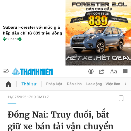
Subaru Forester với mức giá
hấp dẫn chỉ từ 839 triệu đồng
Subaru
Thời sự
Pháp luật
Dân sinh
Lao động - Việc làm
Quy
QUẢNG CÁO
ĐẶT BÁO
11/07/2025 17:19 GMT+7
Thông tin tài khoản
Đồng Nai: Truy đuổi, bắt
Đổi mật khẩu
Chuyên mục
giữ xe bán tải vận chuyển
Tin đã lưu