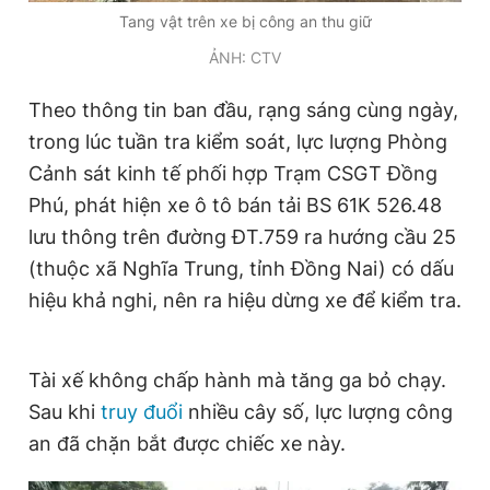
Tang vật trên xe bị công an thu giữ
Giấy phép xuất bản số 110/GP - BTTTT cấp ngày 24.3.2020
© 2003-2026 Bản quyền thuộc về Báo Thanh Niên. Cấm sao
ẢNH: CTV
chép dưới mọi hình thức nếu không có sự chấp thuận bằng văn
bản. Phát triển bởi ePi Technologies, JSC.
Theo thông tin ban đầu, rạng sáng cùng ngày,
trong lúc tuần tra kiểm soát, lực lượng Phòng
Cảnh sát kinh tế phối hợp Trạm CSGT Đồng
Phú, phát hiện xe ô tô bán tải BS 61K 526.48
lưu thông trên đường ĐT.759 ra hướng cầu 25
(thuộc xã Nghĩa Trung, tỉnh Đồng Nai) có dấu
hiệu khả nghi, nên ra hiệu dừng xe để
kiểm tra.
Tài xế không chấp hành mà tăng ga bỏ chạy.
Sau khi
truy đuổi
nhiều cây số, lực lượng công
an đã chặn bắt được chiếc xe này.