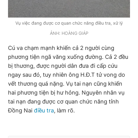
Giấy phép xuất bản số 110/GP - BTTTT cấp ngày 24.3.2020
© 2003-2026 Bản quyền thuộc về Báo Thanh Niên. Cấm sao
chép dưới mọi hình thức nếu không có sự chấp thuận bằng văn
bản. Phát triển bởi ePi Technologies, JSC.
Vụ việc đang được cơ quan chức năng điều tra, xử lý
ẢNH: HOÀNG GIÁP
Cú va chạm mạnh khiến cả 2 người cùng
phương tiện ngã văng xuống đường. Cả 2 đều
bị thương, được người dân đưa đi cấp cứu
ngay sau đó, tuy nhiên ông H.Đ.T tử vong do
vết thương quá nặng. Vụ tai nạn cũng khiến
hai phương tiện bị hư hỏng. Nguyên nhân vụ
tai nạn đang được cơ quan chức năng tỉnh
Đồng Nai
điều tra
, làm rõ.