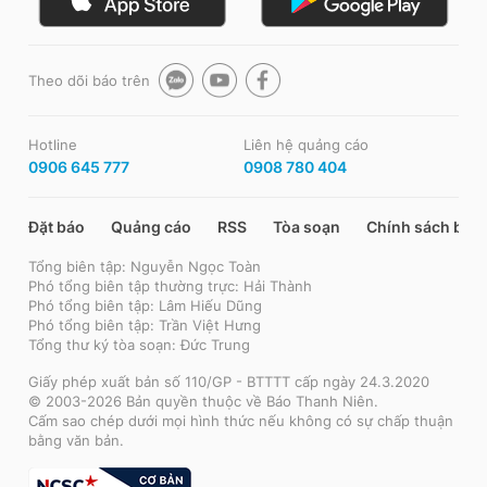
Theo dõi báo trên
Hotline
Liên hệ quảng cáo
0906 645 777
0908 780 404
Đặt báo
Quảng cáo
RSS
Tòa soạn
Chính sách bảo
Tổng biên tập: Nguyễn Ngọc Toàn
Phó tổng biên tập thường trực: Hải Thành
Phó tổng biên tập: Lâm Hiếu Dũng
Phó tổng biên tập: Trần Việt Hưng
Tổng thư ký tòa soạn: Đức Trung
Giấy phép xuất bản số 110/GP - BTTTT cấp ngày 24.3.2020
© 2003-2026 Bản quyền thuộc về Báo Thanh Niên.
Cấm sao chép dưới mọi hình thức nếu không có sự chấp thuận
bằng văn bản.