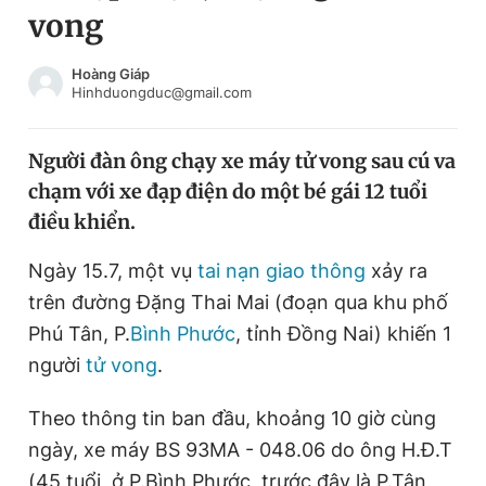
vong
Chuyên mục khác
Tin đã xem
Chào ngày mới
Tin 24h
Hoàng Giáp
Hinhduongduc@gmail.com
Đăng xuất
Tin thị trường
Tin 360
Người đàn ông chạy xe máy tử vong sau cú va
chạm với xe đạp điện do một bé gái 12 tuổi
Video
Magazine
điều khiển.
Ngày 15.7, một vụ
tai nạn giao thông
xảy ra
Sản phẩm khác
trên đường Đặng Thai Mai (đoạn qua khu phố
Tiện ích
Bạn cần biết
Phú Tân, P.
Bình Phước
, tỉnh Đồng Nai) khiến 1
người
tử vong
.
Thông tin tòa soạn
Liên hệ quảng cáo
Theo thông tin ban đầu, khoảng 10 giờ cùng
ngày, xe máy BS 93MA - 048.06 do ông H.Đ.T
(45 tuổi, ở P.Bình Phước, trước đây là P.Tân