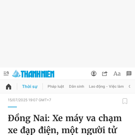
Thời sự
Pháp luật
Dân sinh
Lao động - Việc làm
Quy
QUẢNG CÁO
ĐẶT BÁO
15/07/2025 19:07 GMT+7
Thông tin tài khoản
Đồng Nai: Xe máy va chạm
Đổi mật khẩu
Chuyên mục
xe đạp điện, một người tử
Tin đã lưu