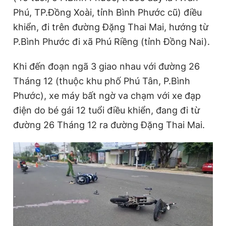
Phú, TP.Đồng Xoài, tỉnh Bình Phước cũ) điều
khiển, đi trên đường Đặng Thai Mai, hướng từ
Đọc Thanh Niên trên điện thoại
P.Bình Phước đi xã Phú Riềng (tỉnh Đồng Nai).
Khi đến đoạn ngã 3 giao nhau với đường 26
Tháng 12 (thuộc khu phố Phú Tân, P.Bình
Phước), xe máy bất ngờ va chạm với xe đạp
Theo dõi báo trên
điện do bé gái 12 tuổi điều khiển, đang đi từ
đường 26 Tháng 12 ra đường Đặng Thai Mai.
Hotline
Liên hệ quảng cáo
0906 645 777
0908 780 404
Đặt báo
Quảng cáo
RSS
Tòa soạn
Chính sách bảo
Tổng biên tập: Nguyễn Ngọc Toàn
Phó tổng biên tập thường trực: Hải Thành
Phó tổng biên tập: Lâm Hiếu Dũng
Phó tổng biên tập: Trần Việt Hưng
Tổng thư ký tòa soạn: Đức Trung