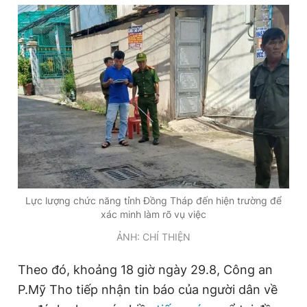
Đọc Thanh Niên trên điện thoại
Theo dõi báo trên
Hotline
Liên hệ quảng cáo
0906 645 777
0908 780 404
Lực lượng chức năng tỉnh Đồng Tháp đến hiện trường để
xác minh làm rõ vụ việc
Đặt báo
Quảng cáo
RSS
Tòa soạn
Chính sách bảo
ẢNH: CHÍ THIỆN
Tổng biên tập: Nguyễn Ngọc Toàn
Phó tổng biên tập thường trực: Hải Thành
Theo đó, khoảng 18 giờ ngày 29.8, Công an
Phó tổng biên tập: Lâm Hiếu Dũng
Phó tổng biên tập: Trần Việt Hưng
P.Mỹ Tho tiếp nhận tin báo của người dân về
Tổng thư ký tòa soạn: Đức Trung