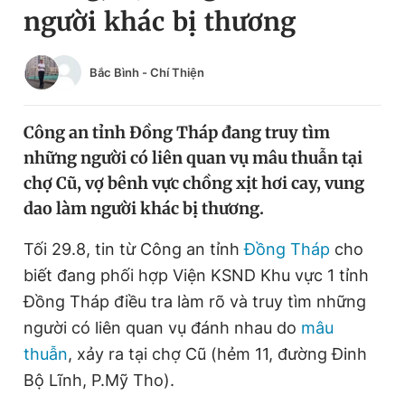
người khác bị thương
Chuyên mục khác
Tin đã xem
Chào ngày mới
Tin 24h
Bắc Bình
-
Chí Thiện
Đăng xuất
Tin thị trường
Tin 360
Công an tỉnh Đồng Tháp đang truy tìm
những người có liên quan vụ mâu thuẫn tại
Video
Magazine
chợ Cũ, vợ bênh vực chồng xịt hơi cay, vung
dao làm người khác bị thương.
Sản phẩm khác
Tối 29.8, tin từ Công an tỉnh
Đồng Tháp
cho
biết đang phối hợp Viện KSND Khu vực 1 tỉnh
Tiện ích
Bạn cần biết
Đồng Tháp điều tra làm rõ và truy tìm những
người có liên quan vụ đánh nhau do
mâu
Thông tin tòa soạn
Liên hệ quảng cáo
thuẫn
, xảy ra tại chợ Cũ (hẻm 11, đường Đinh
Bộ Lĩnh, P.Mỹ Tho).