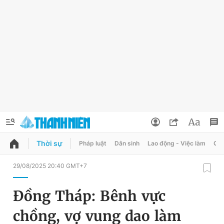
Thời sự
Pháp luật
Dân sinh
Lao động - Việc làm
Quy
QUẢNG CÁO
ĐẶT BÁO
29/08/2025 20:40 GMT+7
Thông tin tài khoản
Đồng Tháp: Bênh vực
Đổi mật khẩu
Chuyên mục
chồng, vợ vung dao làm
Tin đã lưu