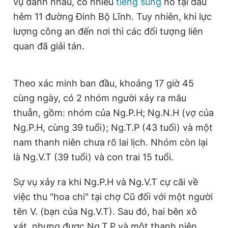
vụ đánh nhau, có nhiều
tiếng súng
nổ tại đầu
Giấy phép xuất bản số 110/GP - BTTTT cấp ngày 24.3.2020
hẻm 11 đường Đinh Bộ Lĩnh. Tuy nhiên, khi lực
© 2003-2026 Bản quyền thuộc về Báo Thanh Niên. Cấm sao
chép dưới mọi hình thức nếu không có sự chấp thuận bằng văn
lượng công an đến nơi thì các đối tượng liên
bản. Phát triển bởi ePi Technologies, JSC.
quan đã giải tán.
Theo xác minh ban đầu, khoảng 17 giờ 45
cùng ngày, có 2 nhóm người xảy ra mâu
thuẫn, gồm: nhóm của Ng.P.H; Ng.N.H (vợ của
Ng.P.H, cùng 39 tuổi); Ng.T.P (43 tuổi) và một
nam thanh niên chưa rõ lai lịch. Nhóm còn lại
là Ng.V.T (39 tuổi) và con trai 15 tuổi.
Sự vụ xảy ra khi Ng.P.H và Ng.V.T cự cãi về
việc thu "hoa chi" tại chợ Cũ đối với một người
tên V. (bạn của Ng.V.T). Sau đó, hai bên xô
xát, nhưng được Ng.T.P và một thanh niên