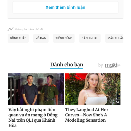
Xem thêm bình luận
Khám phá thêm chủ đề
ĐỒNG THÁP
VỎ ĐẠN
TIẾNG SÚNG
ĐÁNH NHAU
MÂU THUẪN