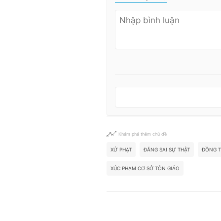
Khám phá thêm chủ đề
XỬ PHẠT
ĐĂNG SAI SỰ THẬT
ĐỒNG 
XÚC PHẠM CƠ SỞ TÔN GIÁO