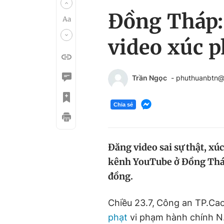
Đồng Tháp:
video xúc p
Trần Ngọc
- phuthuanbtn@
Chia sẻ
Đăng video sai sự thật, xú
kênh YouTube ở Đồng Tháp 
đồng.
Chiều 23.7,
Công an TP.Cao
phạt
vi phạm hành chính N.