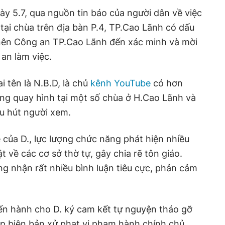
ày 5.7, qua nguồn tin báo của người dân về việc
ại chùa trên địa bàn P.4, TP.Cao Lãnh có dấu
 nên Công an TP.Cao Lãnh đến xác minh và mời
an làm việc.
i tên là N.B.D, là chủ
kênh YouTube
có hơn
ờng quay hình tại một số chùa ở H.Cao Lãnh và
u hút người xem.
của D., lực lượng chức năng phát hiện nhiều
t về các cơ sở thờ tự, gây chia rẽ tôn giáo.
ng nhận rất nhiều bình luận tiêu cực, phản cảm
ến hành cho D. ký cam kết tự nguyện tháo gỡ
lập biên bản xử phạt vi phạm hành chính chủ