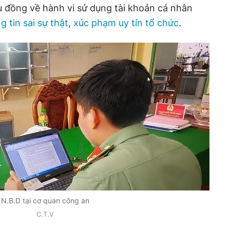
ệu đồng về hành vi sử dụng tài khoản cá nhân
g tin sai sự thật
,
xúc phạm uy tín tổ chức
.
N.B.D tại cơ quan công an
C.T.V