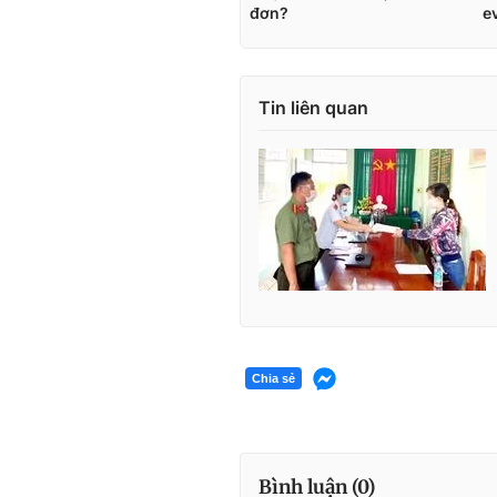
Tin liên quan
Chia sẻ
Bình luận (
0
)