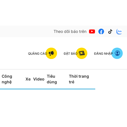
Theo dõi báo trên
QUẢNG CÁO
ĐẶT BÁO
ĐĂNG NHẬP
Công
Tiêu
Thời trang
Xe
Video
nghệ
dùng
trẻ