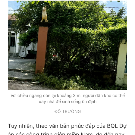
mà một số tỉnh thành khác.
Với chiều ngang còn lại khoảng 3 m, người dân khó có thể
xây nhà để sinh sống ổn định
ĐỖ TRƯỜNG
Tuy nhiên, theo văn bản phúc đáp của BQL Dự
án các công trình điện miền Nam, do đến nay