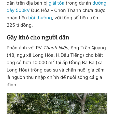
dân trên địa bàn bị
giải tỏa
trong dự án
đường
dây 500kV
Đức Hòa - Chơn Thành chưa được
nhận tiền
bồi thường
, với tổng số tiền trên
Đọc Thanh Niên trên điện thoại
225 tỉ đồng.
Gây khó cho người dân
Phản ánh với PV
Thanh Niên
, ông Trần Quang
Theo dõi báo trên
(48, ngụ xã Long Hòa, H.Dầu Tiếng) cho biết
2
ông có hơn 10.000 m
tại ấp Đồng Bà Ba (xã
Hotline
Liên hệ quảng cáo
0906 645 777
0908 780 404
Long Hòa) trồng cao su và chăn nuôi gia cầm
là nguồn thu nhập chính để nuôi sống cả gia
Đặt báo
Quảng cáo
RSS
Tòa soạn
Chính sách bảo
đình.
Tổng biên tập: Nguyễn Ngọc Toàn
Phó tổng biên tập thường trực: Hải Thành
Phó tổng biên tập: Lâm Hiếu Dũng
Phó tổng biên tập: Trần Việt Hưng
Tổng thư ký tòa soạn: Đức Trung