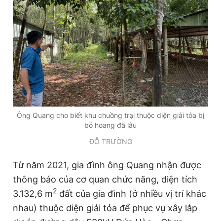
Giấy phép xuất bản số 110/GP - BTTTT cấp ngày 24.3.2020
© 2003-2026 Bản quyền thuộc về Báo Thanh Niên. Cấm sao
chép dưới mọi hình thức nếu không có sự chấp thuận bằng văn
bản. Phát triển bởi ePi Technologies, JSC.
Ông Quang cho biết khu chuồng trại thuộc diện giải tỏa bị
bỏ hoang đã lâu
ĐỖ TRƯỜNG
Từ năm 2021, gia đình ông Quang nhận được
thông báo của cơ quan chức năng, diện tích
2
3.132,6 m
đất của gia đình (ở nhiều vị trí khác
nhau) thuộc diện giải tỏa để phục vụ xây lắp