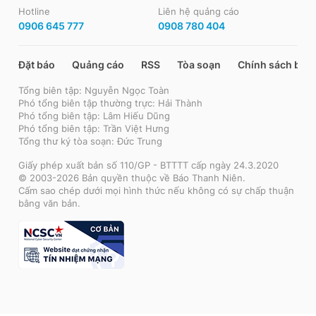
Hotline
Liên hệ quảng cáo
0906 645 777
0908 780 404
Đặt báo
Quảng cáo
RSS
Tòa soạn
Chính sách bảo
Tổng biên tập: Nguyễn Ngọc Toàn
Phó tổng biên tập thường trực: Hải Thành
Phó tổng biên tập: Lâm Hiếu Dũng
Phó tổng biên tập: Trần Việt Hưng
Tổng thư ký tòa soạn: Đức Trung
Giấy phép xuất bản số 110/GP - BTTTT cấp ngày 24.3.2020
© 2003-2026 Bản quyền thuộc về Báo Thanh Niên.
Cấm sao chép dưới mọi hình thức nếu không có sự chấp thuận
bằng văn bản.