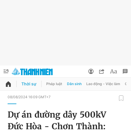
Thời sự
Pháp luật
Dân sinh
Lao động - Việc làm
Quy
QUẢNG CÁO
ĐẶT BÁO
08/08/2024 16:09 GMT+7
Thông tin tài khoản
Dự án đường dây 500kV
Đổi mật khẩu
Chuyên mục
Đức Hòa - Chơn Thành:
Tin đã lưu