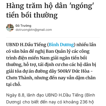
Hàng trăm hộ dân 'ngóng'
Chuyên mục khác
Tin đã xem
tiền bồi thường
Chào ngày mới
Tin 24h
Đăng xuất
Đỗ Trường
dotruongbtn@gmail.com
Tin thị trường
Tin 360
UBND H.Dầu Tiếng (
Bình Dương
) nhiều lần
Video
Magazine
có văn bản đề nghị Ban Quản lý các công
trình điện miền Nam giải ngân tiền bồi
Sản phẩm khác
thường, hỗ trợ, tái định cư cho các hộ dân bị
giải tỏa dự án đường dây 500kV Đức Hòa -
Tiện ích
Bạn cần biết
Chơn Thành, nhưng đến nay vẫn dậm chân
tại chỗ.
Thông tin tòa soạn
Liên hệ quảng cáo
Ngày 8.8, lãnh đạo UBND H.Dầu Tiếng (Bình
Dương) cho biết đến nay có khoảng 236 hộ