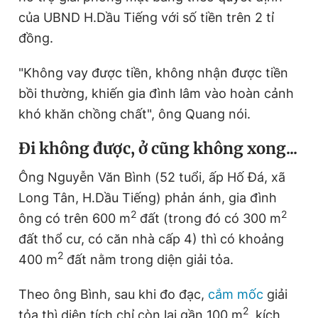
của UBND H.Dầu Tiếng với số tiền trên 2 tỉ
đồng.
"Không vay được tiền, không nhận được tiền
bồi thường, khiến gia đình lâm vào hoàn cảnh
khó khăn chồng chất", ông Quang nói.
Đi không được, ở cũng không xong...
Ông Nguyễn Văn Bình (52 tuổi, ấp Hố Đá, xã
Long Tân, H.Dầu Tiếng) phản ánh, gia đình
2
2
ông có trên 600 m
đất (trong đó có 300 m
đất thổ cư, có căn nhà cấp 4) thì có khoảng
2
400 m
đất nằm trong diện giải tỏa.
Theo ông Bình, sau khi đo đạc,
cắm mốc
giải
2
tỏa thì diện tích chỉ còn lại gần 100 m
, kích