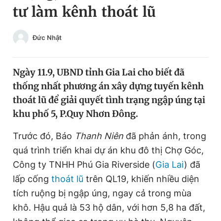
tư làm kênh thoát lũ
Chuyên mục khác
Tin đã xem
Chào ngày mới
Tin 24h
Đức Nhật
Đăng xuất
Tin thị trường
Tin 360
Ngày 11.9, UBND tỉnh Gia Lai cho biết đã
thống nhất phương án xây dựng tuyến kênh
Video
Magazine
thoát lũ để giải quyết tình trạng ngập úng tại
khu phố 5, P.Quy Nhơn Đông.
Sản phẩm khác
Trước đó, Báo
Thanh Niên
đã phản ánh, trong
quá trình triển khai dự án khu đô thị Chợ Góc,
Tiện ích
Bạn cần biết
Công ty TNHH Phú Gia Riverside (
Gia Lai
) đã
lấp cống
thoát lũ
trên QL19, khiến nhiều diện
Thông tin tòa soạn
Liên hệ quảng cáo
tích ruộng bị ngập úng, ngay cả trong mùa
khô. Hậu quả là 53 hộ dân, với hơn 5,8 ha đất,