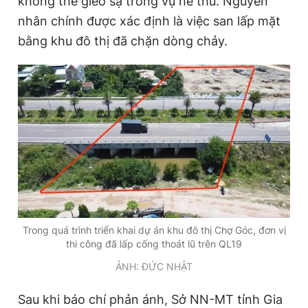
không thể gieo sạ trong vụ hè thu. Nguyên
nhân chính được xác định là việc san lấp mặt
bằng khu đô thị đã chặn dòng chảy.
Đọc Thanh Niên trên điện thoại
Theo dõi báo trên
Hotline
Liên hệ quảng cáo
0906 645 777
0908 780 404
Đặt báo
Quảng cáo
RSS
Tòa soạn
Chính sách bảo
Trong quá trình triển khai dự án khu đô thị Chợ Góc, đơn vị
thi công đã lấp cống thoát lũ trên QL19
Tổng biên tập: Nguyễn Ngọc Toàn
Phó tổng biên tập thường trực: Hải Thành
ẢNH: ĐỨC NHẬT
Phó tổng biên tập: Lâm Hiếu Dũng
Phó tổng biên tập: Trần Việt Hưng
Sau khi báo chí phản ánh, Sở NN-MT tỉnh Gia
Tổng thư ký tòa soạn: Đức Trung