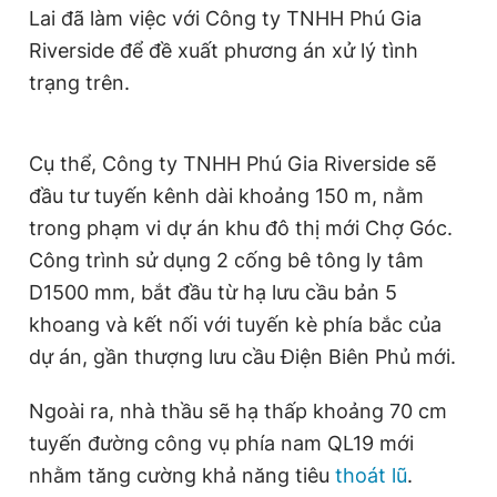
Lai đã làm việc với Công ty TNHH Phú Gia
Giấy phép xuất bản số 110/GP - BTTTT cấp ngày 24.3.2020
© 2003-2026 Bản quyền thuộc về Báo Thanh Niên. Cấm sao
Riverside để đề xuất phương án xử lý tình
chép dưới mọi hình thức nếu không có sự chấp thuận bằng văn
trạng trên.
bản. Phát triển bởi ePi Technologies, JSC.
Cụ thể, Công ty TNHH Phú Gia Riverside sẽ
đầu tư tuyến kênh dài khoảng 150 m, nằm
trong phạm vi dự án khu đô thị mới Chợ Góc.
Công trình sử dụng 2 cống bê tông ly tâm
D1500 mm, bắt đầu từ hạ lưu cầu bản 5
khoang và kết nối với tuyến kè phía bắc của
dự án, gần thượng lưu cầu Điện Biên Phủ mới.
Ngoài ra, nhà thầu sẽ hạ thấp khoảng 70 cm
tuyến đường công vụ phía nam QL19 mới
nhằm tăng cường khả năng tiêu
thoát lũ
.