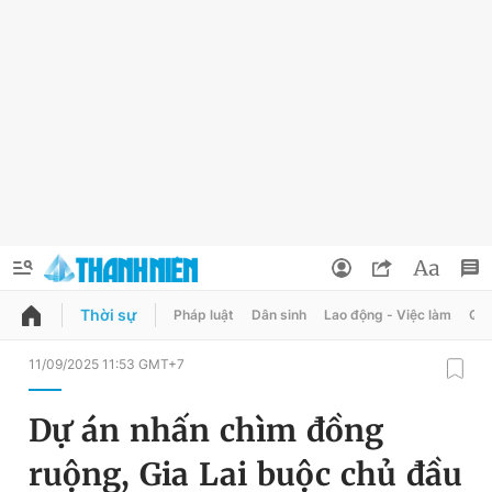
Thời sự
Pháp luật
Dân sinh
Lao động - Việc làm
Quy
QUẢNG CÁO
ĐẶT BÁO
11/09/2025 11:53 GMT+7
Thông tin tài khoản
Dự án nhấn chìm đồng
Đổi mật khẩu
Chuyên mục
ruộng, Gia Lai buộc chủ đầu
Tin đã lưu