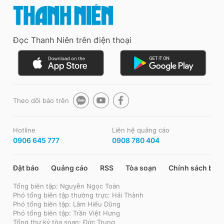
Đọc Thanh Niên trên điện thoại
Theo dõi báo trên
Hotline
Liên hệ quảng cáo
0906 645 777
0908 780 404
Đặt báo
Quảng cáo
RSS
Tòa soạn
Chính sách bảo
Tổng biên tập: Nguyễn Ngọc Toàn
Phó tổng biên tập thường trực: Hải Thành
Phó tổng biên tập: Lâm Hiếu Dũng
Phó tổng biên tập: Trần Việt Hưng
Tổng thư ký tòa soạn: Đức Trung