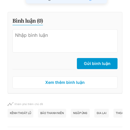
Bình luận (
0
)
Gửi bình luận
Xem thêm bình luận
Khám phá thêm chủ đề
KÊNH THOÁT LŨ
BÁO THANH NIÊN
NGẬP ÚNG
GIA LAI
THOÁT LŨ