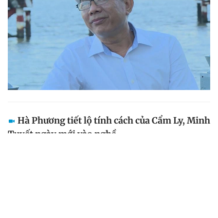
Hà Phương tiết lộ tính cách của Cẩm Ly, Minh
Tuyết ngày mới vào nghề
Hà Phương tiết lộ về những ngày mới đi hát cùng chị
gái Cẩm Ly và em gái Minh Tuyết tại chương trình Du
hành ký ức . Nữ ca sĩ cũng trải lòng về khoảng thời
gian bệnh tật từng khiến gia đình đứng bên bờ vực...