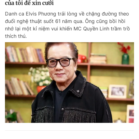
của tôi để xin cưới
Giấy phép xuất bản số 110/GP - BTTTT cấp ngày 24.3.2020
© 2003-2026 Bản quyền thuộc về Báo Thanh Niên. Cấm sao chép
Danh ca Elvis Phương trải lòng về chặng đường theo
dưới mọi hình thức nếu không có sự chấp thuận bằng văn bản.
đuổi nghệ thuật suốt 61 năm qua. Ông cũng bồi hồi
Phát triển bởi ePi Technologies, JSC.
nhớ lại một kỉ niệm vui khiến MC Quyền Linh trầm trồ
thích thú.