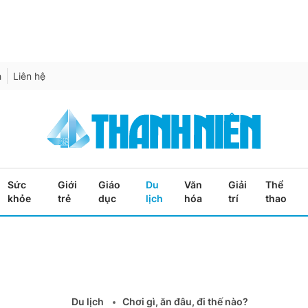
h
Liên hệ
Sức
Giới
Giáo
Du
Văn
Giải
Thể
khỏe
trẻ
dục
lịch
hóa
trí
thao
Du lịch
Chơi gì, ăn đâu, đi thế nào?