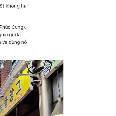
ột không hai"
Phúc Cung).
 xu gọi là
on và dùng nó