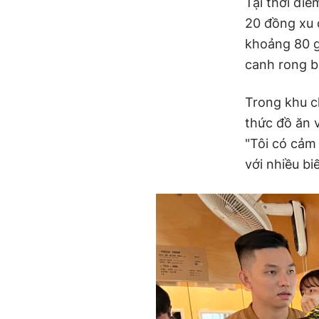
Tại thời điể
20 đồng xu 
khoảng 80 g
canh rong bi
Trong khu c
thức đồ ăn 
"Tôi có cảm
với nhiều bi