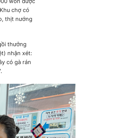
0.000 won được
 Khu chợ có
, thịt nướng
gồi thưởng
t) nhận xét:
ây có gà rán
.