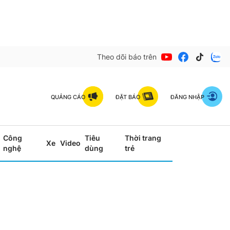
Theo dõi báo trên
QUẢNG CÁO
ĐẶT BÁO
ĐĂNG NHẬP
Công
Tiêu
Thời trang
Xe
Video
nghệ
dùng
trẻ