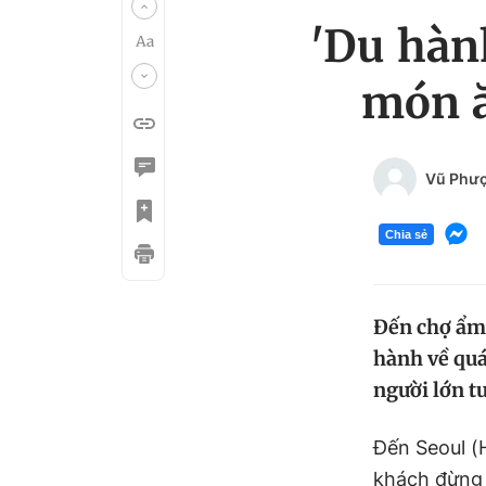
'Du hàn
món ă
Vũ Phư
Chia sẻ
Đến chợ ẩm 
hành về quá
người lớn tu
Đến Seoul (
khách đừng