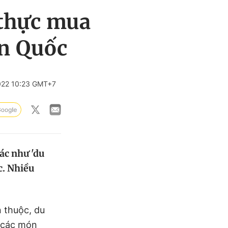
 thực mua
n Quốc
022 10:23 GMT+7
ác như 'du
c. Nhiều
 thuộc, du
 các món