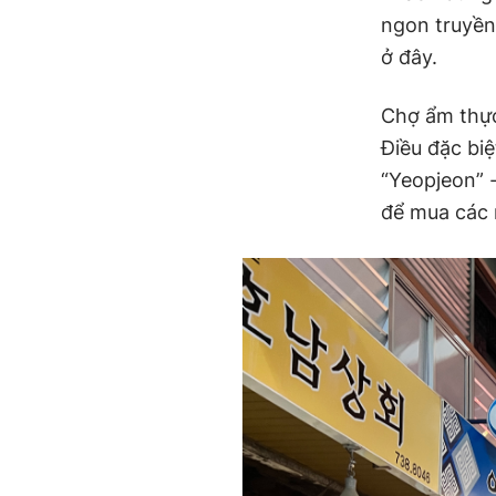
ngon truyền
ở đây.
Chợ ẩm thự
Điều đặc biệ
“Yeopjeon” -
để mua các 