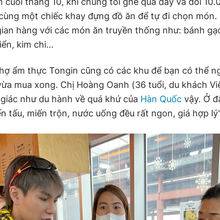
m cuối tháng 10, khi chúng tôi ghé qua đây và đổi 1
cùng một chiếc khay đựng đồ ăn để tự đi chọn món.
ian hàng với các món ăn truyền thống như: bánh gạo
ển, kim chi...
hợ ẩm thực Tongin cũng có các khu để bạn có thể n
vừa mua xong. Chị Hoàng Oanh (36 tuổi, du khách Việ
 giác như du hành về quá khứ của
Hàn Quốc
vậy. Ở đ
ến tấu, miến trộn, nước uống đều rất ngon, giá hợp lý"