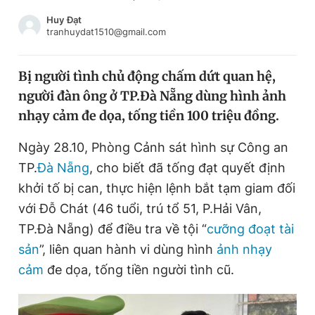
Chuyên mục khác
Huy Đạt
Tin đã xem
tranhuydat1510@gmail.com
Chào ngày mới
Tin 24h
Đăng xuất
Bị người tình chủ động chấm dứt quan hệ,
Tin thị trường
Tin 360
người đàn ông ở TP.Đà Nẵng dùng hình ảnh
nhạy cảm đe dọa, tống tiền 100 triệu đồng.
Video
Magazine
Ngày 28.10, Phòng Cảnh sát hình sự Công an
TP.
Đà Nẵng
, cho biết đã tống đạt quyết định
Sản phẩm khác
khởi tố bị can, thực hiện lệnh bắt tạm giam đối
với Đỗ Chát (46 tuổi, trú tổ 51, P.Hải Vân,
Tiện ích
Bạn cần biết
TP.Đà Nẵng) để điều tra về tội “
cưỡng đoạt tài
sản
”, liên quan hành vi dùng hình
ảnh nhạy
Thông tin tòa soạn
Liên hệ quảng cáo
cảm
đe dọa, tống tiền người tình cũ.