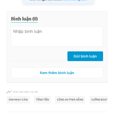
Bình luận (
0
)
Gửi bình luận
Xem thêm bình luận
Khám phá thêm chủ đề
ẢNH NHẠY CẢM
TỐNG TIỀN
CÔNG AN TP.ĐÀ NẴNG
CƯỠNG ĐOẠT TIỀN