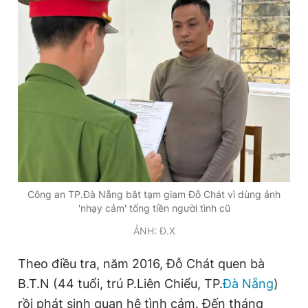
Đọc Thanh Niên trên điện thoại
Theo dõi báo trên
Hotline
Liên hệ quảng cáo
0906 645 777
0908 780 404
Công an TP.Đà Nẵng bắt tạm giam Đỗ Chát vì dùng ảnh
'nhạy cảm' tống tiền người tình cũ
Đặt báo
Quảng cáo
RSS
Tòa soạn
Chính sách bảo
ẢNH: Đ.X
Tổng biên tập: Nguyễn Ngọc Toàn
Phó tổng biên tập thường trực: Hải Thành
Theo điều tra, năm 2016, Đỗ Chát quen bà
Phó tổng biên tập: Lâm Hiếu Dũng
B.T.N (44 tuổi, trú P.Liên Chiểu, TP.
Đà Nẵng
)
Phó tổng biên tập: Trần Việt Hưng
Tổng thư ký tòa soạn: Đức Trung
rồi phát sinh quan hệ tình cảm. Đến tháng