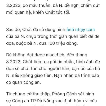
Giấy phép xuất bản số 110/GP - BTTTT cấp ngày 24.3.2020
3.2023, do mâu thuẫn, bà N. đề nghị chấm dứt
© 2003-2026 Bản quyền thuộc về Báo Thanh Niên. Cấm sao
mối quan hệ, khiến Chát tức tối.
chép dưới mọi hình thức nếu không có sự chấp thuận bằng văn
bản. Phát triển bởi ePi Technologies, JSC.
Sau đó, Chát đã sử dụng hình
ảnh nhạy cảm
của bà N. chụp trong thời gian quen biết để đe
dọa, buộc bà N. đưa 100 triệu đồng.
Dù không đạt được mục đích, đến tháng
8.2023, Chát tiếp tục gửi tin nhắn, hình ảnh đe
dọa sẽ phát tán cho người thân, bạn bè của bà
N. nếu không giao tiền. Nạn nhân đã trình báo
cơ quan công an.
Từ chứng cứ thu thập, Phòng Cảnh sát hình
sự Công an TP.Đà Nẵng xác định hành vi của