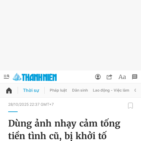
Thời sự
Pháp luật
Dân sinh
Lao động - Việc làm
Quy
QUẢNG CÁO
ĐẶT BÁO
28/10/2025 22:37 GMT+7
Thông tin tài khoản
Dùng ảnh nhạy cảm tống
Đổi mật khẩu
Chuyên mục
tiền tình cũ, bị khởi tố
Tin đã lưu