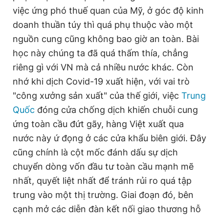
việc ứng phó thuế quan của Mỹ, ở góc độ kinh
Giấy phép xuất bản số 110/GP - BTTTT cấp ngày 24.3.2020
© 2003-2026 Bản quyền thuộc về Báo Thanh Niên. Cấm sao
doanh thuần túy thì quá phụ thuộc vào một
chép dưới mọi hình thức nếu không có sự chấp thuận bằng văn
bản. Phát triển bởi ePi Technologies, JSC.
nguồn cung cũng không bao giờ an toàn. Bài
học này chúng ta đã quá thấm thía, chẳng
riêng gì với VN mà cả nhiều nước khác. Còn
nhớ khi dịch Covid-19 xuất hiện, với vai trò
"công xưởng sản xuất" của thế giới, việc
Trung
Quốc
đóng cửa chống dịch khiến chuỗi cung
ứng toàn cầu đứt gãy, hàng Việt xuất qua
nước này ứ đọng ở các cửa khẩu biên giới. Đây
cũng chính là cột mốc đánh dấu sự dịch
chuyển dòng vốn đầu tư toàn cầu mạnh mẽ
nhất, quyết liệt nhất để tránh rủi ro quá tập
trung vào một thị trường. Giai đoạn đó, bên
cạnh mở các diễn đàn kết nối giao thương hỗ