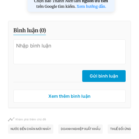
Chọn Báo
Thanh Niên
làm
nguồn ưu tiên
trên Google tìm kiếm.
Xem hướng dẫn.
Bình luận (
0
)
Gửi bình luận
Xem thêm bình luận
Khám phá thêm chủ đề
NƯỚC ĐẾN CHÂN MỚI NHẢY
DOANH NGHIỆP XUẤT KHẨU
THUẾ ĐỐI ỨNG