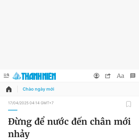
Chào ngày mới
QUẢNG CÁO
ĐẶT BÁO
17/04/2025 04:14 GMT+7
Thông tin tài khoản
Đừng để nước đến chân mới
Đổi mật khẩu
Chuyên mục
nhảy
Tin đã lưu