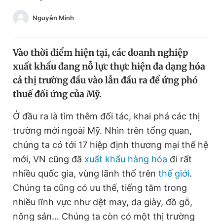
Chuyên mục khác
Nguyên Minh
Tin đã xem
Chào ngày mới
Tin 24h
Đăng xuất
Vào thời điểm hiện tại, các doanh nghiệp
Tin thị trường
Tin 360
xuất khẩu đang nỗ lực thực hiện đa dạng hóa
cả thị trường đầu vào lẫn đầu ra để ứng phó
thuế đối ứng của Mỹ.
Video
Magazine
Ở đầu ra là tìm thêm đối tác, khai phá các thị
trường mới ngoài Mỹ. Nhìn trên tổng quan,
Sản phẩm khác
chúng ta có tới 17 hiệp định thương mại thế hệ
Tiện ích
Bạn cần biết
mới, VN cũng đã
xuất khẩu hàng hóa
đi rất
nhiều quốc gia, vùng lãnh thổ trên
thế giới
.
Thông tin tòa soạn
Liên hệ quảng cáo
Chúng ta cũng có ưu thế, tiếng tăm trong
nhiều lĩnh vực như dệt may, da giày, đồ gỗ,
nông sản… Chúng ta còn có một thị trường