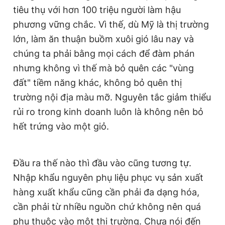
tiêu thụ với hơn 100 triệu người làm hậu
phương vững chắc. Vì thế, dù Mỹ là thị trường
Đọc Thanh Niên trên điện thoại
lớn, làm ăn thuận buồm xuôi gió lâu nay và
chúng ta phải bằng mọi cách để đàm phán
nhưng không vì thế mà bỏ quên các "vùng
đất" tiềm năng khác, không bỏ quên thị
Theo dõi báo trên
trường nội địa màu mỡ. Nguyên tắc giảm thiểu
rủi ro trong kinh doanh luôn là không nên bỏ
hết trứng vào một giỏ.
Hotline
Liên hệ quảng cáo
0906 645 777
0908 780 404
Đầu ra thế nào thì đầu vào cũng tương tự.
Đặt báo
Quảng cáo
RSS
Tòa soạn
Chính sách bảo
Nhập khẩu nguyên phụ liệu phục vụ sản xuất
Tổng biên tập: Nguyễn Ngọc Toàn
Phó tổng biên tập thường trực: Hải Thành
hàng xuất khẩu cũng cần phải đa dạng hóa,
Phó tổng biên tập: Lâm Hiếu Dũng
cần phải từ nhiều nguồn chứ không nên quá
Phó tổng biên tập: Trần Việt Hưng
Tổng thư ký tòa soạn: Đức Trung
phụ thuộc vào một thị trường. Chưa nói đến