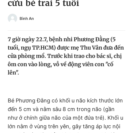
cứu bé trai 5 tuổi
Chuyên mục khác
Tin đã xem
Bình An
Chào ngày mới
Tin 24h
Đăng xuất
Tin thị trường
Tin 360
7 giờ ngày 22.7, bệnh nhi Phương Đằng (5
tuổi, ngụ TP.HCM) được mẹ Thu Vân đưa đến
cửa phòng mổ. Trước khi trao cho bác sĩ, chị
Video
Magazine
ôm con vào lòng, vỗ về động viên con "cố
lên".
Sản phẩm khác
Tiện ích
Bạn cần biết
B
é Phương Đằng có khối u não kích thước lớn
Thông tin tòa soạn
Liên hệ quảng cáo
đến 5 cm và nằm sâu 8 cm trong não (gần
như ở chính giữa não của một đứa trẻ). Khối u
lớn nằm ở vùng trên yên, gây tăng áp lực nội