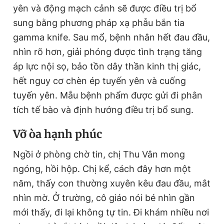
yên và động mạch cảnh sẽ được điều trị bổ
sung bằng phương pháp xạ phẫu bắn tia
gamma knife. Sau mổ, bệnh nhân hết đau đầu,
nhìn rõ hơn, giải phóng được tình trạng tăng
áp lực nội sọ, bảo tồn dây thần kinh thị giác,
hết nguy cơ chèn ép tuyến yên và cuống
tuyến yên. Mẫu bệnh phẩm được gửi đi phân
tích tế bào và định hướng điều trị bổ sung.
V
ỡ òa hạnh phúc
Ngồi ở phòng chờ tin, chị Thu Vân mong
ngóng, hồi hộp. Chị kể, cách đây hơn một
năm, thấy con thường xuyên kêu đau đầu, mắt
nhìn mờ. Ở trường, cô giáo nói bé nhìn gần
mới thấy, đi lại không tự tin. Đi khám nhiều nơi