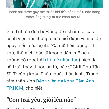
Giấy phép xuất bản số 110/GP - BTTTT cấp ngày 24.3.2020
© 2003-2026 Bản quyền thuộc về Báo Thanh Niên. Cấm sao
Bệnh nhi được gây mê trước khi tiến hành mổ u não bằng
chép dưới mọi hình thức nếu không có sự chấp thuận bằng văn
robot ứng dụng trí tuệ nhân tạo (AI).
bản. Phát triển bởi ePi Technologies, JSC.
Gia đình đã đưa bé Đằng đến khám tại các
bệnh viện nhi nhưng chưa mổ được vì mức độ
nguy hiểm của bệnh. "Ca mổ tiên lượng rất
khó, thậm chí bác sĩ không dám mổ nếu
không có robot AI
(trí tuệ nhân tạo
) hiện đại
hỗ trợ", thầy thuốc ưu tú, bác sĩ CKII Chu Tấn
Sĩ, Trưởng khoa Phẫu thuật thần kinh, Trung
tâm thần kinh
Bệnh viện đa khoa Tâm Anh
TP.HCM
, cho biết.
"C
on trai yêu, giỏi lên nào"