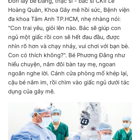
Đón lấy bé Đằng, thạc sĩ - bác sĩ CKII Lê
Hoàng Quân, Khoa Gây mê hồi sức, Bệnh viện
đa khoa Tâm Anh TP.HCM, nhẹ nhàng nói:
"Con trai yêu, giỏi lên nào. Bác sẽ giúp con
ngủ một giấc rồi con sẽ hết đau đầu, được
nhìn rõ hơn và chạy nhảy, vui chơi với bạn bè.
Con có thích không?". Bé Phương Đằng như
hiểu chuyện, nắm đôi bàn tay mẹ, ngoan
ngoãn nghe lời. Cánh cửa phòng mổ khép lại,
cậu bé nằm im, rồi chìm vào giấc ngủ dưới tác
dụng của gây mê.