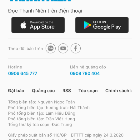
Đọc Thanh Niên trên điện thoại
Theo dõi báo trên
Hotline
Liên hệ quảng cáo
0906 645 777
0908 780 404
Đặt báo
Quảng cáo
RSS
Tòa soạn
Chính sách bảo
Tổng biên tập: Nguyễn Ngọc Toàn
Phó tổng biên tập thường trực: Hải Thành
Phó tổng biên tập: Lâm Hiếu Dũng
Phó tổng biên tập: Trần Việt Hưng
Tổng thư ký tòa soạn: Đức Trung
Giấy phép xuất bản số 110/GP - BTTTT cấp ngày 24.3.2020