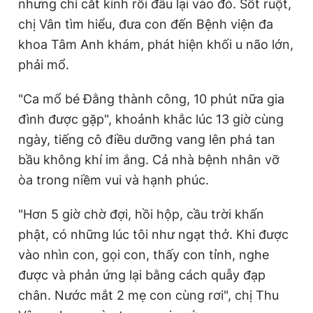
nhưng chỉ cắt kính rồi đâu lại vào đó. Sốt ruột,
chị Vân tìm hiểu, đưa con đến Bệnh viện đa
khoa Tâm Anh khám, phát hiện khối u não lớn,
phải mổ.
"Ca mổ bé Đằng thành công, 10 phút nữa gia
đình được gặp", khoảnh khắc lúc 13 giờ cùng
ngày, tiếng cô điều dưỡng vang lên phá tan
bầu không khí im ắng. Cả nhà bệnh nhân vỡ
òa trong niềm vui và hạnh phúc.
"Hơn 5 giờ chờ đợi, hồi hộp, cầu trời khấn
phật, có những lúc tôi như ngạt thở. Khi được
vào nhìn con, gọi con, thấy con tỉnh, nghe
được và phản ứng lại bằng cách quẫy đạp
chân. Nước mắt 2 mẹ con cùng rơi", chị Thu