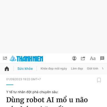
Sức khỏe
Khỏe đẹp mỗi ngày
Làm đẹp
Giới tính
Y t
QUẢNG CÁO
ĐẶT BÁO
01/09/2023 19:22 GMT+7
Thông tin tài khoản
Y tế tư nhân đột phá chuyên sâu:
Đổi mật khẩu
Dùng robot AI mổ u não
Chuyên mục
Tin đã lưu