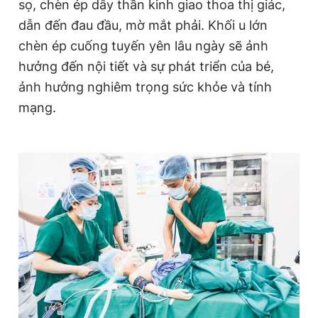
sọ, chèn ép dây thần kinh giao thoa thị giác,
dẫn đến đau đầu, mờ mắt phải. Khối u lớn
chèn ép cuống tuyến yên lâu ngày sẽ ảnh
Đọc Thanh Niên trên điện thoại
hưởng đến nội tiết và sự phát triển của bé,
ảnh hưởng nghiêm trọng sức khỏe và tính
mạng.
Theo dõi báo trên
Hotline
Liên hệ quảng cáo
0906 645 777
0908 780 404
Đặt báo
Quảng cáo
RSS
Tòa soạn
Chính sách bảo
Tổng biên tập: Nguyễn Ngọc Toàn
Phó tổng biên tập thường trực: Hải Thành
Phó tổng biên tập: Lâm Hiếu Dũng
Phó tổng biên tập: Trần Việt Hưng
Tổng thư ký tòa soạn: Đức Trung