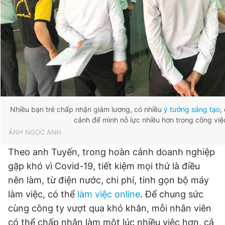
Nhiều bạn trẻ chấp nhận giảm lương, có nhiều
ý tưởng sáng tạo
,
cảnh để mình nỗ lực nhiều hơn trong công việ
ẢNH NGỌC ANH
Theo anh Tuyến, trong hoàn cảnh doanh nghiệp
gặp khó vì Covid-19, tiết kiệm mọi thứ là điều
nên làm, từ điện nước, chi phí, tinh gọn bộ máy
làm việc, có thể
làm việc online
. Để chung sức
cùng công ty vượt qua khó khăn, mỗi nhân viên
có thể chấp nhận làm một lúc nhiều việc hơn, cả