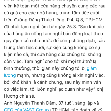
viên kế toán một cửa hàng chuyên cung cấp rau
củ quả cho các nhà hàng, trung tâm tiệc cưới
Đọc Thanh Niên trên điện thoại
trên đường Đặng Thúc Liêng, P.4, Q.8, TP.HCM
đã phải tạm nghỉ làm từ ngày 25.3. “Sau khi các
cửa hàng ăn uống tạm nghỉ bán đồng loạt theo
quy định của nhà nước để cùng chống dịch, các
trung tâm tiệc cưới, sự kiện cũng không có sự
Theo dõi báo trên
kiện nào cả, thì cửa hàng của chúng tôi không
còn việc. Tạm nghỉ cho tới khi mọi thứ trở lại
Hotline
Liên hệ quảng cáo
0906 645 777
0908 780 404
bình thường, thời gian này chúng tôi bị
giảm
lương
mạnh, nhưng cũng không ai xin nghỉ việc,
Đặt báo
Quảng cáo
RSS
Tòa soạn
Chính sách bảo
bởi khó khăn là cảnh chung, sau này mình vẫn
có việc làm, tôi luôn nghĩ lạc quan như vậy”, chị
Tổng biên tập: Nguyễn Ngọc Toàn
Phó tổng biên tập thường trực: Hải Thành
Hương chia sẻ.
Phó tổng biên tập: Lâm Hiếu Dũng
Anh Nguyễn Thanh Đàm, 37 tuổi, sáng lập và
Phó tổng biên tập: Trần Việt Hưng
Tổng thư ký tòa soạn: Đức Trung
CEO của VAST Group
(TP.HCM, tập đoàn về kỹ