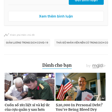
Xem thêm bình luận
Khám phá thêm chủ đề
GIẢM LƯƠNG TRONG DỊCH COVID-19
THÁI ĐỘ NHÂN VIÊN NÊN CÓ TRONG DỊCH COVID