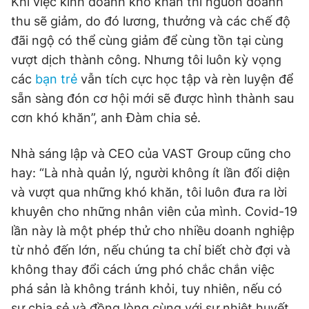
Khi việc kinh doanh khó khăn thì nguồn doanh
thu sẽ giảm, do đó lương, thưởng và các chế độ
đãi ngộ có thể cùng giảm để cùng tồn tại cùng
vượt dịch thành công. Nhưng tôi luôn kỳ vọng
các
bạn trẻ
vẫn tích cực học tập và rèn luyện để
sẵn sàng đón cơ hội mới sẽ được hình thành sau
cơn khó khăn”, anh Đàm chia sẻ.
Nhà sáng lập và CEO của VAST Group cũng cho
hay: “Là nhà quản lý, người không ít lần đối diện
và vượt qua những khó khăn, tôi luôn đưa ra lời
khuyên cho những nhân viên của mình. Covid-19
lần này là một phép thử cho nhiều doanh nghiệp
từ nhỏ đến lớn, nếu chúng ta chỉ biết chờ đợi và
không thay đổi cách ứng phó chắc chắn việc
phá sản là không tránh khỏi, tuy nhiên, nếu có
sự chia sẻ và đồng lòng cùng với sự nhiệt huyết