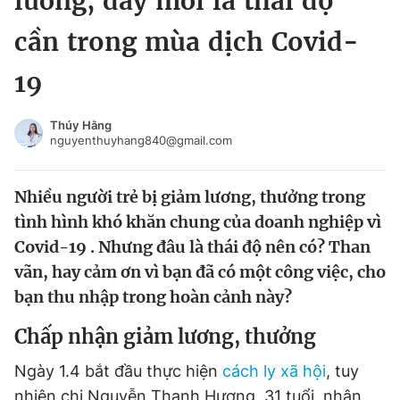
lương, đây mới là thái độ
Chuyên mục khác
cần trong mùa dịch Covid-
Tin đã xem
Chào ngày mới
Tin 24h
19
Đăng xuất
Tin thị trường
Tin 360
Thúy Hằng
nguyenthuyhang840@gmail.com
Video
Magazine
Nhiều người trẻ bị giảm lương, thưởng trong
tình hình khó khăn chung của doanh nghiệp vì
Sản phẩm khác
Covid-19 . Nhưng đâu là thái độ nên có? Than
vãn, hay cảm ơn vì bạn đã có một công việc, cho
Tiện ích
Bạn cần biết
bạn thu nhập trong hoàn cảnh này?
Thông tin tòa soạn
Liên hệ quảng cáo
Chấp nhận giảm lương, thưởng
Ngày 1.4 bắt đầu thực hiện
cách ly xã hội
, tuy
nhiên chị Nguyễn Thanh Hương, 31 tuổi, nhân