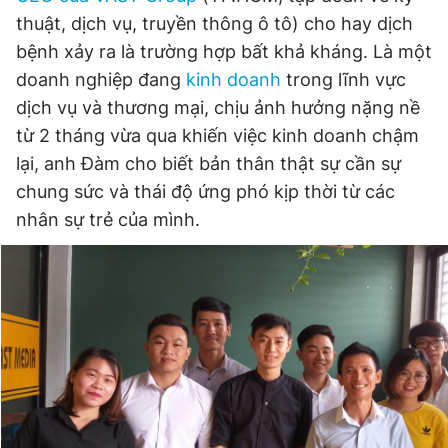
Giấy phép xuất bản số 110/GP - BTTTT cấp ngày 24.3.2020
thuật, dịch vụ, truyền thông ô tô) cho hay dịch
© 2003-2026 Bản quyền thuộc về Báo Thanh Niên. Cấm sao
bệnh xảy ra là trường hợp bất khả kháng. Là một
chép dưới mọi hình thức nếu không có sự chấp thuận bằng văn
bản. Phát triển bởi ePi Technologies, JSC.
doanh nghiệp đang
kinh doanh
trong lĩnh vực
dịch vụ và thương mại, chịu ảnh hưởng nặng nề
từ 2 tháng vừa qua khiến việc kinh doanh chậm
lại, anh Đàm cho biết bản thân thật sự cần sự
chung sức và thái độ ứng phó kịp thời từ các
nhân sự trẻ của mình.