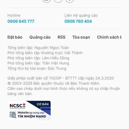
Hotline
Liên hệ quảng cáo
0906 645 777
0908 780 404
Đặt báo
Quảng cáo
RSS
Tòa soạn
Chính sách bảo
Tổng biên tập: Nguyễn Ngọc Toàn
Phó tổng biên tập thường trực: Hải Thành
Phó tổng biên tập: Lâm Hiếu Dũng
Phó tổng biên tập: Trần Việt Hưng
Tổng thư ký tòa soạn: Đức Trung
Giấy phép xuất bản số 110/GP - BTTTT cấp ngày 24.3.2020
© 2003-2026 Bản quyền thuộc về Báo Thanh Niên.
Cấm sao chép dưới mọi hình thức nếu không có sự chấp thuận
bằng văn bản.