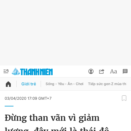
Giới trẻ
Sống - Yêu - Ăn - Chơi
Tiếp sức gen Z mùa thi
QUẢNG CÁO
ĐẶT BÁO
03/04/2020 17:09 GMT+7
Thông tin tài khoản
Đừng than vãn vì giảm
Đổi mật khẩu
Chuyên mục
Tin đã lưu