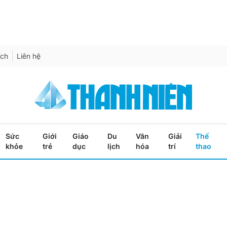
ích
Liên hệ
Sức
Giới
Giáo
Du
Văn
Giải
Thể
khỏe
trẻ
dục
lịch
hóa
trí
thao