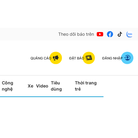
Theo dõi báo trên
QUẢNG CÁO
ĐẶT BÁO
ĐĂNG NHẬP
Công
Tiêu
Thời trang
Xe
Video
nghệ
dùng
trẻ