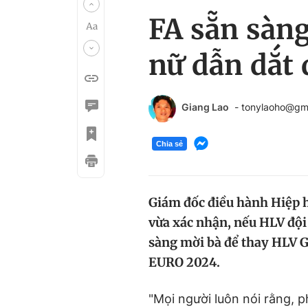
FA sẵn sàn
nữ dẫn dắt 
Giang Lao
- tonylaoho@gm
Chia sẻ
Giám đốc điều hành Hiệp 
vừa xác nhận, nếu HLV độ
sàng mời bà để thay HLV G
EURO 2024.
"Mọi người luôn nói rằng, 