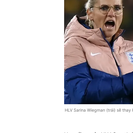
HLV Sarina Wiegman (trái) sẽ tha