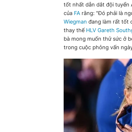
tốt nhất dẫn dắt đội tuyển 
của
FA
rằng: "Đó phải là ng
Wiegman
đang làm rất tốt 
thay thế
HLV Gareth South
bà mong muốn thử sức ở bó
trong cuộc phỏng vấn ngày