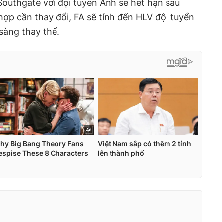
outhgate với đội tuyển Anh sẽ hết hạn sau
p cần thay đổi, FA sẽ tính đến HLV đội tuyển
sàng thay thế.