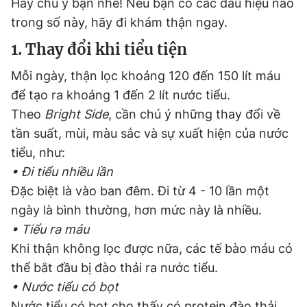
Hãy chú ý bạn nhé! Nếu bạn có các dấu hiệu nào
trong số này, hãy đi khám thận ngay.
1. Thay đổi khi tiểu tiện
Đọc Thanh Niên trên điện thoại
Mỗi ngày, thận lọc khoảng 120 đến 150 lít máu
để tạo ra khoảng 1 đến 2 lít nước tiểu.
Theo
Bright Side
, cần chú ý những thay đổi về
Theo dõi báo trên
tần suất, mùi, màu sắc và sự xuất hiện của nước
tiểu, như:
• Đi tiểu nhiều lần
Hotline
Liên hệ quảng cáo
0906 645 777
0908 780 404
Đặc biệt là vào ban đêm. Đi từ 4 - 10 lần một
ngày là bình thường, hơn mức này là nhiều.
Đặt báo
Quảng cáo
RSS
Tòa soạn
Chính sách bảo
• Tiểu ra máu
Khi thận không lọc được nữa, các tế bào máu có
Tổng biên tập: Nguyễn Ngọc Toàn
Phó tổng biên tập thường trực: Hải Thành
thể bắt đầu bị đào thải ra nước tiểu.
Phó tổng biên tập: Lâm Hiếu Dũng
Phó tổng biên tập: Trần Việt Hưng
• Nước tiểu có bọt
Tổng thư ký tòa soạn: Đức Trung
Nước tiểu có bọt cho thấy có protein đào thải