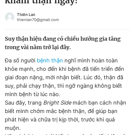
khám thận ngay!
Chuyên mục khác
Tin đã xem
Thiên Lan
thienlan70@gmail.com
Chào ngày mới
Tin 24h
Đăng xuất
Suy thận hiện đang có chiều hướng gia tăng
Tin thị trường
Tin 360
trong vài năm trở lại đây.
Video
Magazine
Đa số người
bệnh thận
nghĩ mình hoàn toàn
khỏe mạnh, cho đến khi bệnh đã tiến triển đến
giai đoạn nặng, mới nhận biết. Lúc đó, thận đã
Sản phẩm khác
suy, phải chạy thận, thì ngỡ ngàng không biết
Tiện ích
Bạn cần biết
mình bệnh từ lúc nào.
Sau đây, trang
Bright Side
mách bạn cách nhận
Thông tin tòa soạn
Liên hệ quảng cáo
biết mình chớm mắc bệnh thận, để giúp bạn
phát hiện và chữa trị kịp thời, trước khi quá
muộn.