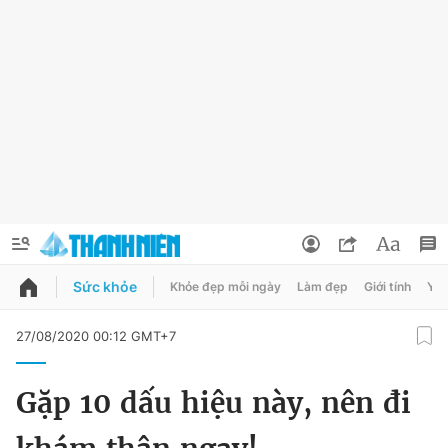
Sức khỏe
Khỏe đẹp mỗi ngày
Làm đẹp
Giới tính
Y t
QUẢNG CÁO
ĐẶT BÁO
27/08/2020 00:12 GMT+7
Thông tin tài khoản
Gặp 10 dấu hiệu này, nên đi
Đổi mật khẩu
Chuyên mục
Tin đã lưu