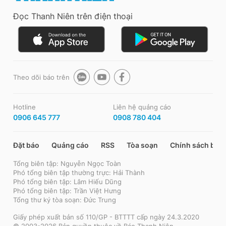
Đọc Thanh Niên trên điện thoại
Theo dõi báo trên
Hotline
Liên hệ quảng cáo
0906 645 777
0908 780 404
Đặt báo
Quảng cáo
RSS
Tòa soạn
Chính sách bảo
Tổng biên tập: Nguyễn Ngọc Toàn
Phó tổng biên tập thường trực: Hải Thành
Phó tổng biên tập: Lâm Hiếu Dũng
Phó tổng biên tập: Trần Việt Hưng
Tổng thư ký tòa soạn: Đức Trung
Giấy phép xuất bản số 110/GP - BTTTT cấp ngày 24.3.2020
© 2003-2026 Bản quyền thuộc về Báo Thanh Niên.