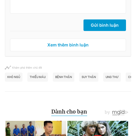
Gửi bình luận
Xem thêm bình luận
Khám phá thêm chủ đề
KHÓ NGỦ
THIẾU MÁU
BỆNH THẬN
SUY THẬN
UNG THƯ
CHẠY