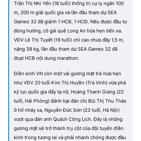
Trần Thị Nhi Yến (18 tuổi) thống trị cự ly ngắn 100
m, 200 m giải quốc gia và lần đầu tham dự SEA
Games 32 đã giành 1 HCB, 1 HCĐ. Nếu được đầu tư
đúng hướng, cô gái quê Long An hứa hẹn tiến xa.
VĐV Lê Thị Tuyết (19 tuổi) chỉ cao chưa đầy 1,5 m,
nặng 38 kg, lần đầu tham dự SEA Games 32 đã
đoạt HCB nội dung marathon.
Điền kinh VN còn một vài gương mặt trẻ hứa hẹn
như VĐV 20 tuổi Kim Thị Huyền (Trà Vinh) vừa phá
kỷ lục quốc gia đẩy tạ nữ, Hoàng Thanh Giang (22
tuổi, Hải Phòng) đánh bại đàn chị Bùi Thị Thu Thảo
ở hố nhảy xa, Nguyễn Đức Sơn (23 tuổi, Hà Nội)
vượt qua đàn anh Quách Công Lịch. Đây là những
gương mặt sẽ trở thành trụ cột của đội tuyển điền
kinh trong tương lai và phải nhanh chóng được đầu