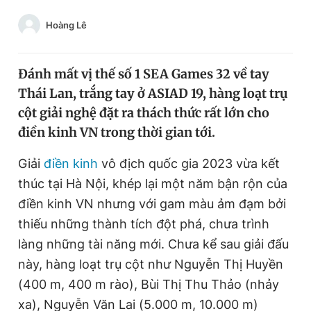
Chuyên mục khác
Hoàng Lê
Tin đã xem
Chào ngày mới
Tin 24h
Đăng xuất
Đánh mất vị thế số 1 SEA Games 32 về tay
Tin thị trường
Tin 360
Thái Lan, trắng tay ở ASIAD 19, hàng loạt trụ
cột giải nghệ đặt ra thách thức rất lớn cho
điền kinh VN trong thời gian tới.
Video
Magazine
Giải
điền kinh
vô địch quốc gia 2023 vừa kết
thúc tại Hà Nội, khép lại một năm bận rộn của
Sản phẩm khác
điền kinh VN nhưng với gam màu ảm đạm bởi
Tiện ích
Bạn cần biết
thiếu những thành tích đột phá, chưa trình
làng những tài năng mới. Chưa kể sau giải đấu
Thông tin tòa soạn
Liên hệ quảng cáo
này, hàng loạt trụ cột như Nguyễn Thị Huyền
(400 m, 400 m rào), Bùi Thị Thu Thảo (nhảy
xa), Nguyễn Văn Lai (5.000 m, 10.000 m)