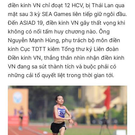
điền kinh VN chỉ đoạt 12 HCV, bị Thái Lan qua
Giấy phép xuất bản số 110/GP - BTTTT cấp ngày 24.3.2020
© 2003-2026 Bản quyền thuộc về Báo Thanh Niên. Cấm sao
mặt sau 3 kỳ SEA Games liên tiếp giữ ngôi đầu.
chép dưới mọi hình thức nếu không có sự chấp thuận bằng văn
Đến ASIAD 19, điền kinh VN gây thất vọng khi
bản. Phát triển bởi ePi Technologies, JSC.
không có nổi tấm huy chương nào. Ông
Nguyễn Mạnh Hùng, phụ trách bộ môn điền
kinh Cục TDTT kiêm Tổng thư ký Liên đoàn
Điền kinh VN, thẳng thắn nhìn nhận điền kinh
VN đang sa sút thành tích và buộc phải có
những cải tổ quyết liệt trong thời gian tới.