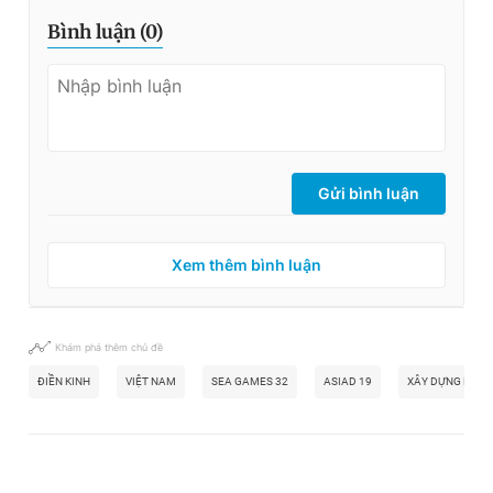
Bình luận (
0
)
Gửi bình luận
Xem thêm bình luận
Khám phá thêm chủ đề
ĐIỀN KINH
VIỆT NAM
SEA GAMES 32
ASIAD 19
XÂY DỰNG LỰC 