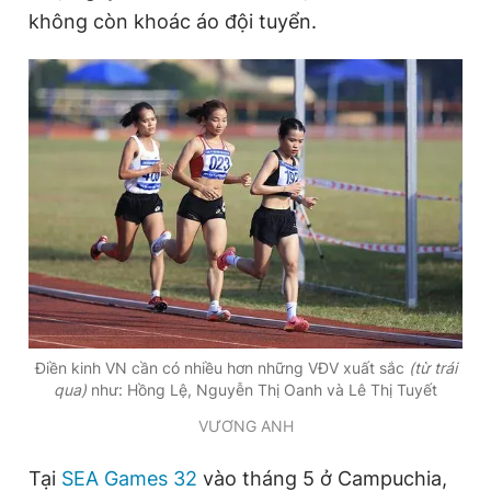
không còn khoác áo đội tuyển.
Đọc Thanh Niên trên điện thoại
Theo dõi báo trên
Hotline
Liên hệ quảng cáo
0906 645 777
0908 780 404
Đặt báo
Quảng cáo
RSS
Tòa soạn
Chính sách bảo
Điền kinh VN cần có nhiều hơn những VĐV xuất sắc
(từ trái
qua)
như: Hồng Lệ, Nguyễn Thị Oanh và Lê Thị Tuyết
Tổng biên tập: Nguyễn Ngọc Toàn
Phó tổng biên tập thường trực: Hải Thành
VƯƠNG ANH
Phó tổng biên tập: Lâm Hiếu Dũng
Phó tổng biên tập: Trần Việt Hưng
Tổng thư ký tòa soạn: Đức Trung
Tại
SEA Games 32
vào tháng 5 ở Campuchia,