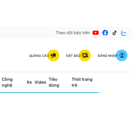
Theo dõi báo trên
QUẢNG CÁO
ĐẶT BÁO
ĐĂNG NHẬP
Công
Tiêu
Thời trang
Xe
Video
nghệ
dùng
trẻ