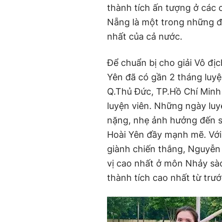
thành tích ấn tượng ở các 
Nẵng là một trong những đị
nhất của cả nước.
Để chuẩn bị cho
g
iải Vô đị
Yên đã có gần 2 tháng luyệ
Q.Thủ Đức, T
P.
Hồ Chí Minh
luyện viên. Những ngày lu
nặng, nhẹ ảnh hưởng đến s
Hoài Yên đầy mạnh mẽ. Với 
giành chiến thắng, Nguyễn
vị cao nhất ở môn Nhảy s
thành tích cao nhất từ trư