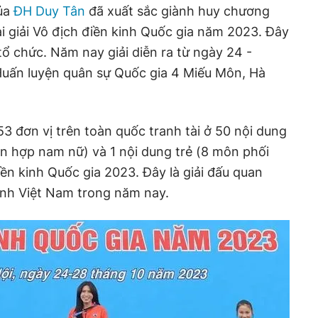
ủa
ĐH Duy Tân
đã xuất sắc giành
h
uy chương
ại
g
iải Vô địch điề
n
kinh
Q
uốc gia năm 2023. Đây
 tổ chức
. Năm nay giải
diễn ra từ ngày 24 -
Huấn luyện
q
uân sự Quốc gia 4
Miếu Môn, Hà
3 đơn vị trên toàn quốc tranh tài ở 50 nội dung
n hợp nam nữ) và 1 nội dung trẻ (8 môn phối
iền kinh Quốc gia 2023. Đây là giải đấu quan
inh Việt Nam trong năm nay.