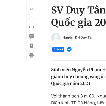
SV Duy Tân
Quốc gia 2
Nguồn: ĐH Duy Tân
Chia sẻ
Sinh viên Nguyễn Phạm Ho
giành huy chương vàng ở m
Quốc gia năm 2023.
Với thành tích 3
m
80, Ngu
Điền kinh T
P
.Đà Nẵng, hiện