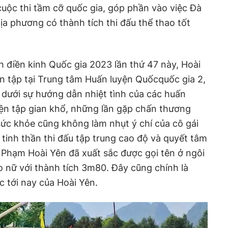
cuộc thi tầm cỡ quốc gia, góp phần vào việc Đà
a phương có thành tích thi đấu thể thao tốt
ch
đ
iền kinh Quốc gia 2023 lần thứ 47 này, Hoài
n tập tại Trung tâm Huấn luyện Quốc
q
uốc gia 2,
 dưới sự hướng dẫn nhiệt tình của các huấn
yện tập gian khổ, những lần gặp chấn thương
ức khỏe cũng không làm nhụt ý chí của cô gái
tinh thần thi đấu tập trung cao độ và quyết tâm
 Phạm Hoài Yên đã xuất sắc được gọi tên ở ngôi
ào
n
ữ với thành tích 3m80. Đây cũng chính là
ớc tới nay của Hoài
Yên
.