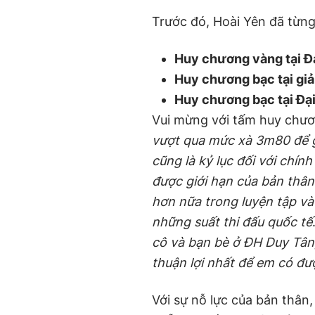
Trước đó, Hoài Yên đã từng
Huy chương
v
àng tại Đ
Huy chương
b
ạc tại
g
i
Huy chương
b
ạc tại Đạ
Vui mừng với tấm
h
uy chư
vượt qua mức xà
3m80 để 
cũng là kỷ lục đối với chín
được giới hạn của bản thân
hơn nữa trong luyện tập và 
những suất thi đấu quốc tế
cô và bạn bè ở ĐH Duy Tân,
thuận lợi nhất để em có đ
Với sự nỗ lực của bản thâ