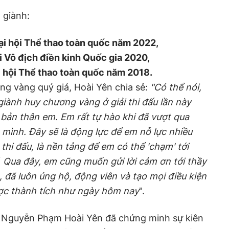
 giành:
ại hội Thể thao
t
oàn quốc năm 2022,
ải Vô địch
đ
iền kinh Quốc gia 2020,
i hội
Thể thao
t
oàn quốc năm 2018
.
ơng
v
àng quý giá, Hoài Yên chia sẻ:
"C
ó thể nói,
giành
h
uy chương
v
àng ở giải thi đấu lần này
h bản thân em. Em rất tự hào khi đã vượt qua
 mình. Đây sẽ là động lực để em nỗ lực nhiều
thi đấu, là nền tảng để em có thể 'chạm' tới
.
Qua đây, em cũng muốn gửi lời cảm ơn tới thầy
 đã luôn ủng hộ, động viên và tạo mọi điều kiện
ược thành tích như ngày hôm nay
"
.
n, Nguyễn Phạm Hoài Yên đã chứng minh sự kiên