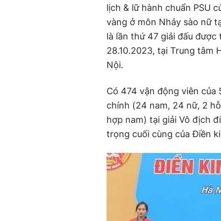
lịch &
l
ữ hành chuẩn PSU c
vàng
ở môn Nhảy sào nữ t
là lần thứ 47 giải đấu được
28
.
10
.
2023, tại
Trung tâm 
Nội.
Có 474 vận động viên của 5
chính (24 nam, 24 nữ, 2 hỗ
hợp nam) tại
g
iải Vô địch
đ
trọng cuối cùng của Điền k