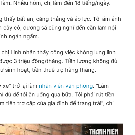
ể làm. Nhiều hôm, chị làm đến 18 tiếng/ngày.
g thấy bất an, căng thẳng và áp lực. Tôi ám ảnh
n cây cỏ, đường sá cũng nghĩ đến cần làm nội
Linh ngán ngẩm.
 chị Linh nhận thấy công việc không lung linh
 được 3 triệu đồng/tháng. Tiền lương không đủ
hư sinh hoạt, tiền thuê trọ hằng tháng.
 xe" trở lại làm
nhân viên văn phòng
. "Làm
ỉ đủ để tôi ăn uống qua bữa. Tôi phải rút tiền
m tiền trợ cấp của gia đình để trang trải", chị