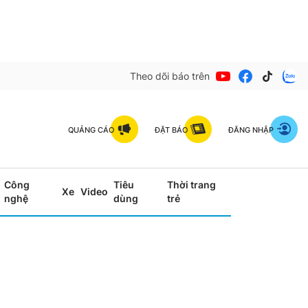
Theo dõi báo trên
QUẢNG CÁO
ĐẶT BÁO
ĐĂNG NHẬP
Công
Tiêu
Thời trang
Xe
Video
nghệ
dùng
trẻ