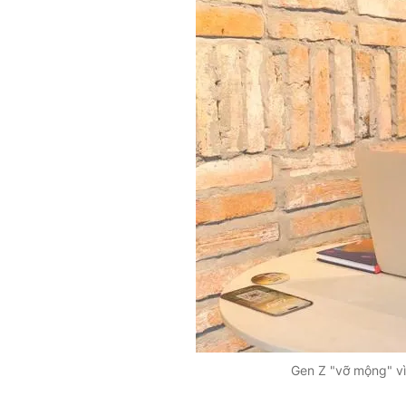
Gen Z "vỡ mộng" vì