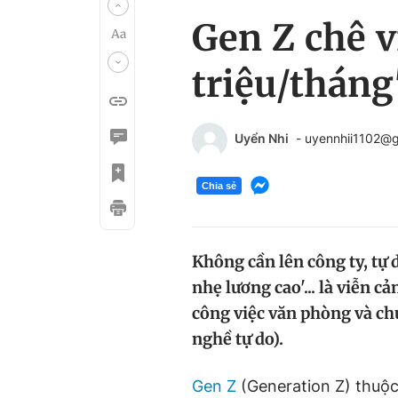
Gen Z chê v
triệu/tháng
Uyển Nhi
- uyennhii1102@
Chia sẻ
Không cần lên công ty, tự d
nhẹ lương cao'... là viễn 
công việc văn phòng và ch
nghề tự do).
Gen Z
(Generation Z) thuộc