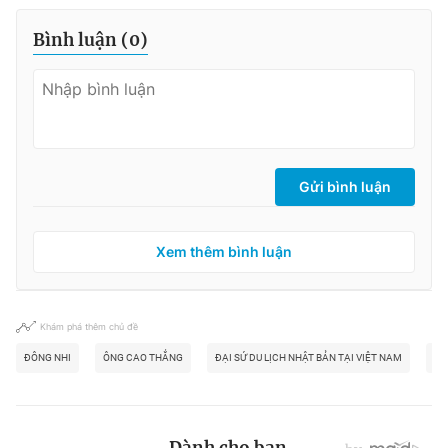
Bình luận (
0
)
Gửi bình luận
Xem thêm bình luận
Khám phá thêm chủ đề
ĐÔNG NHI
ÔNG CAO THẮNG
ĐẠI SỨ DU LỊCH NHẬT BẢN TẠI VIỆT NAM
JU