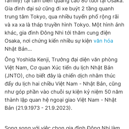
familly) tại tấm biển quảng cáo 80 tuổi tại Osaka.
Giấy phép xuất bản số 110/GP - BTTTT cấp ngày 24.3.2020
Gia đình đại sứ cũng đi xe buýt 2 tầng quanh
© 2003-2026 Bản quyền thuộc về Báo Thanh Niên. Cấm sao
trung tâm Tokyo, qua nhiều tuyến phố rộng rãi
chép dưới mọi hình thức nếu không có sự chấp thuận bằng văn
bản. Phát triển bởi ePi Technologies, JSC.
và xa xa là tháp truyền hình Tokyo. Một hình ảnh
khác, gia đình Đông Nhi tới thăm cung điện
Osaka, nơi chứng kiến nhiều sự kiện
văn hóa
Nhật Bản…
Ông Yoshida Kenji, Trưởng đại diện văn phòng
Việt Nam, Cơ quan Xúc tiến du lịch Nhật Bản
(JNTO), cho biết đây là chiến dịch nhằm thúc
đẩy du lịch hai chiều Việt Nam - Nhật Bản, cũng
như góp phần vào chuỗi sự kiện kỷ niệm 50 năm
thành lập quan hệ ngoại giao Việt Nam - Nhật
Bản (21.9.1973 - 21.9.2023).
Song song với việc chọn gia đình Đông Nhi làm