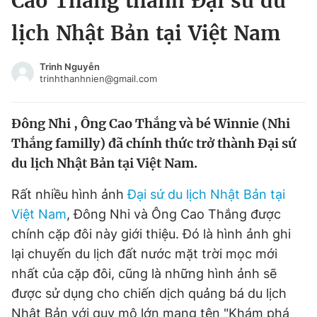
Cao Thắng thành Đại sứ du
Chuyên mục khác
lịch Nhật Bản tại Việt Nam
Tin đã xem
Chào ngày mới
Tin 24h
Trinh Nguyễn
Đăng xuất
trinhthanhnien@gmail.com
Tin thị trường
Tin 360
Đông Nhi , Ông Cao Thắng và bé Winnie (Nhi
Video
Magazine
Thắng familly) đã chính thức trở thành Đại sứ
du lịch Nhật Bản tại Việt Nam.
Sản phẩm khác
Rất nhiều hình ảnh
Đại sứ du lịch Nhật Bản tại
Việt Nam
, Đông Nhi và Ông Cao Thắng được
Tiện ích
Bạn cần biết
chính cặp đôi này giới thiệu. Đó là hình ảnh ghi
lại chuyến du lịch đất nước mặt trời mọc mới
Thông tin tòa soạn
Liên hệ quảng cáo
nhất của cặp đôi, cũng là những hình ảnh sẽ
được sử dụng cho chiến dịch quảng bá du lịch
Nhật Bản với quy mô lớn mang tên "Khám phá