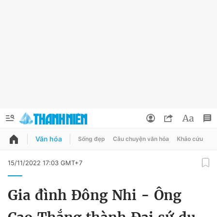
Văn hóa
Sống đẹp
Câu chuyện văn hóa
Khảo cứu
X
QUẢNG CÁO
ĐẶT BÁO
15/11/2022 17:03 GMT+7
Thông tin tài khoản
Gia đình Đông Nhi - Ông
Đổi mật khẩu
Chuyên mục
Tin đã lưu