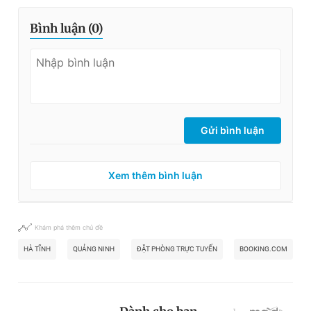
Bình luận (
0
)
Gửi bình luận
Xem thêm bình luận
Khám phá thêm chủ đề
HÀ TĨNH
QUẢNG NINH
ĐẶT PHÒNG TRỰC TUYẾN
BOOKING.COM