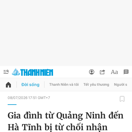
Đời sống
Thanh Niên và tôi
Tết yêu thương
Người sốn
QUẢNG CÁO
ĐẶT BÁO
08/07/2026 17:51 GMT+7
Thông tin tài khoản
Gia đình từ Quảng Ninh đến
Đổi mật khẩu
Chuyên mục
Hà Tĩnh bị từ chối nhận
Tin đã lưu