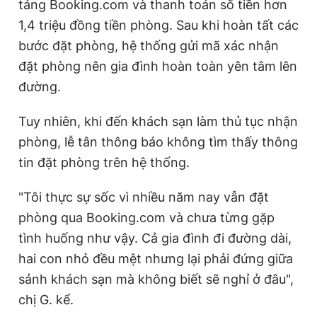
tảng Booking.com và thanh toán số tiền hơn
Giấy phép xuất bản số 110/GP - BTTTT cấp ngày 24.3.2020
1,4 triệu đồng tiền phòng. Sau khi hoàn tất các
© 2003-2026 Bản quyền thuộc về Báo Thanh Niên. Cấm sao
chép dưới mọi hình thức nếu không có sự chấp thuận bằng văn
bước đặt phòng, hệ thống gửi mã xác nhận
bản. Phát triển bởi ePi Technologies, JSC.
đặt phòng nên gia đình hoàn toàn yên tâm lên
đường.
Tuy nhiên, khi đến khách sạn làm thủ tục nhận
phòng, lễ tân thông báo không tìm thấy thông
tin đặt phòng trên hệ thống.
"Tôi thực sự sốc vì nhiều năm nay vẫn đặt
phòng qua Booking.com và chưa từng gặp
tình huống như vậy. Cả gia đình đi đường dài,
hai con nhỏ đều mệt nhưng lại phải đứng giữa
sảnh khách sạn mà không biết sẽ nghỉ ở đâu",
chị G. kể.