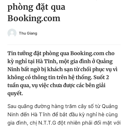
phòng đặt qua
Chuyên mục khác
Tin đã xem
Booking.com
Chào ngày mới
Tin 24h
Đăng xuất
Thu Giang
Tin thị trường
Tin 360
Tin tưởng đặt phòng qua Booking.com cho
Video
Magazine
kỳ nghỉ tại Hà Tĩnh, một gia đình ở Quảng
Ninh bất ngờ bị khách sạn từ chối phục vụ vì
Sản phẩm khác
không có thông tin trên hệ thống. Suốt 2
tuần qua, vụ việc chưa được các bên giải
Tiện ích
Bạn cần biết
quyết.
Thông tin tòa soạn
Liên hệ quảng cáo
Sau quãng đường hàng trăm cây số từ Quảng
Ninh đến Hà Tĩnh để bắt đầu kỳ nghỉ hè cùng
gia đình, chị N.T.T.G đột nhiên phải đối mặt với