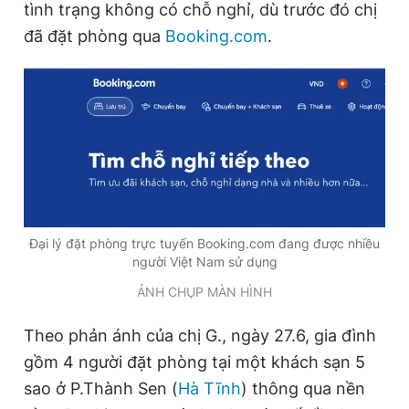
tình trạng không có chỗ nghỉ, dù trước đó chị
đã đặt phòng qua
Booking.com
.
Đọc Thanh Niên trên điện thoại
Theo dõi báo trên
Hotline
Liên hệ quảng cáo
Đại lý đặt phòng trực tuyến Booking.com đang được nhiều
0906 645 777
0908 780 404
người Việt Nam sử dụng
ẢNH CHỤP MÀN HÌNH
Đặt báo
Quảng cáo
RSS
Tòa soạn
Chính sách bảo
Tổng biên tập: Nguyễn Ngọc Toàn
Theo phản ánh của chị G., ngày 27.6, gia đình
Phó tổng biên tập thường trực: Hải Thành
gồm 4 người đặt phòng tại một khách sạn 5
Phó tổng biên tập: Lâm Hiếu Dũng
Phó tổng biên tập: Trần Việt Hưng
sao ở P.Thành Sen (
Hà Tĩnh
) thông qua nền
Tổng thư ký tòa soạn: Đức Trung