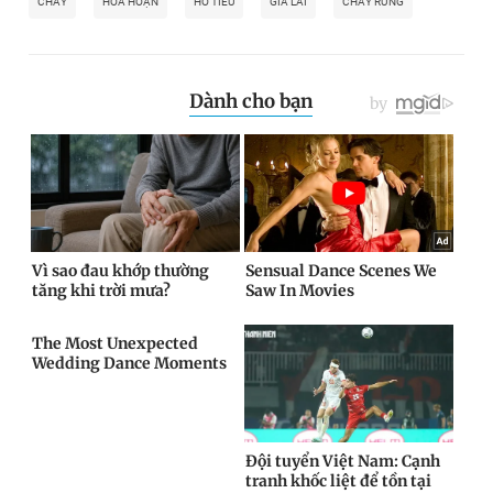
CHÁY
HỎA HOẠN
HỒ TIÊU
GIA LAI
CHÁY RỪNG