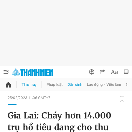
Thời sự
Pháp luật
Dân sinh
Lao động - Việc làm
Quy
QUẢNG CÁO
ĐẶT BÁO
25/02/2023 11:06 GMT+7
Thông tin tài khoản
Gia Lai: Cháy hơn 14.000
Đổi mật khẩu
Chuyên mục
trụ hồ tiêu đang cho thu
Tin đã lưu