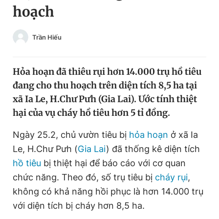
hoạch
Chuyên mục khác
Tin đã xem
Chào ngày mới
Tin 24h
Trần Hiếu
Đăng xuất
Tin thị trường
Tin 360
Hỏa hoạn đã thiêu rụi hơn 14.000 trụ hồ tiêu
đang cho thu hoạch trên diện tích 8,5 ha tại
Video
Magazine
xã Ia Le, H.Chư Pưh (Gia Lai). Ước tính thiệt
hại của vụ cháy hồ tiêu hơn 5 tỉ đồng.
Sản phẩm khác
Ngày 25.2, chủ vườn tiêu bị
hỏa hoạn
ở xã Ia
Le, H.Chư Pưh (
Gia Lai
) đã thống kê diện tích
Tiện ích
Bạn cần biết
hồ tiêu
bị thiệt hại để báo cáo với cơ quan
chức năng. Theo đó, số trụ tiêu bị
cháy rụi
,
Thông tin tòa soạn
Liên hệ quảng cáo
không có khả năng hồi phục là hơn 14.000 trụ
với diện tích bị cháy hơn 8,5 ha.