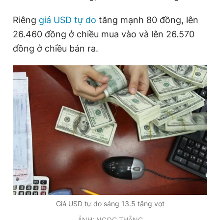
Riêng
giá USD tự do
tăng mạnh 80 đồng, lên
26.460 đồng ở chiều mua vào và lên 26.570
Đọc Thanh Niên trên điện thoại
đồng ở chiều bán ra.
Theo dõi báo trên
Hotline
Liên hệ quảng cáo
0906 645 777
0908 780 404
Đặt báo
Quảng cáo
RSS
Tòa soạn
Chính sách bảo
Tổng biên tập: Nguyễn Ngọc Toàn
Phó tổng biên tập thường trực: Hải Thành
Phó tổng biên tập: Lâm Hiếu Dũng
Giá USD tự do sáng 13.5 tăng vọt
Phó tổng biên tập: Trần Việt Hưng
Tổng thư ký tòa soạn: Đức Trung
ẢNH: NGỌC THẮNG