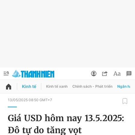
Kinh tế
Kinh tế xanh
Chính sách - Phát triển
Ngân hàn
QUẢNG CÁO
ĐẶT BÁO
13/05/2025 08:50 GMT+7
Thông tin tài khoản
Giá USD hôm nay 13.5.2025:
Đổi mật khẩu
Chuyên mục
Đô tự do tăng vọt
Tin đã lưu