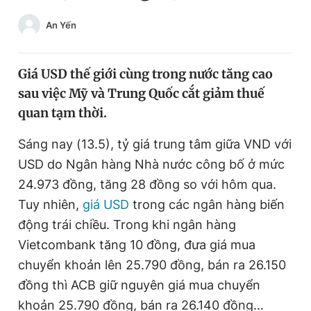
Chuyên mục khác
An Yến
Tin đã xem
Chào ngày mới
Tin 24h
Đăng xuất
Giá USD thế giới cùng trong nước tăng cao
Tin thị trường
Tin 360
sau việc Mỹ và Trung Quốc cắt giảm thuế
quan tạm thời.
Video
Magazine
Sáng nay (13.5), tỷ giá trung tâm giữa VND với
USD do Ngân hàng Nhà nước công bố ở mức
24.973 đồng, tăng 28 đồng so với hôm qua.
Sản phẩm khác
Tuy nhiên,
giá USD
trong các ngân hàng biến
Tiện ích
Bạn cần biết
động trái chiều. Trong khi ngân hàng
Vietcombank tăng 10 đồng, đưa giá mua
Thông tin tòa soạn
Liên hệ quảng cáo
chuyển khoản lên 25.790 đồng, bán ra 26.150
đồng thì ACB giữ nguyên giá mua chuyển
khoản 25.790 đồng, bán ra 26.140 đồng…