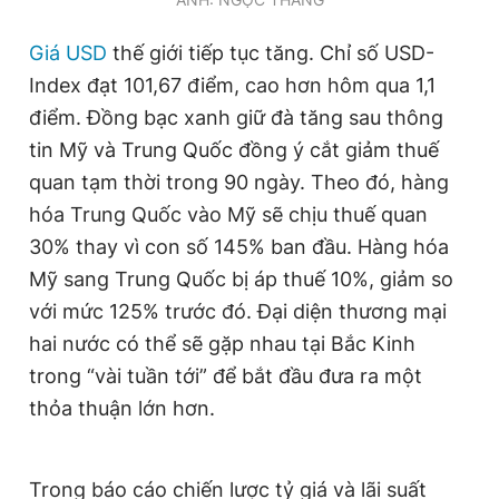
Giấy phép xuất bản số 110/GP - BTTTT cấp ngày 24.3.2020
© 2003-2026 Bản quyền thuộc về Báo Thanh Niên. Cấm sao
Giá USD
thế giới tiếp tục tăng. Chỉ số USD-
chép dưới mọi hình thức nếu không có sự chấp thuận bằng văn
bản. Phát triển bởi ePi Technologies, JSC.
Index đạt 101,67 điểm, cao hơn hôm qua 1,1
điểm. Đồng bạc xanh giữ đà tăng sau thông
tin Mỹ và Trung Quốc đồng ý cắt giảm thuế
quan tạm thời trong 90 ngày. Theo đó, hàng
hóa Trung Quốc vào Mỹ sẽ chịu thuế quan
30% thay vì con số 145% ban đầu. Hàng hóa
Mỹ sang Trung Quốc bị áp thuế 10%, giảm so
với mức 125% trước đó. Đại diện thương mại
hai nước có thể sẽ gặp nhau tại Bắc Kinh
trong “vài tuần tới” để bắt đầu đưa ra một
thỏa thuận lớn hơn.
Trong báo cáo chiến lược tỷ giá và lãi suất