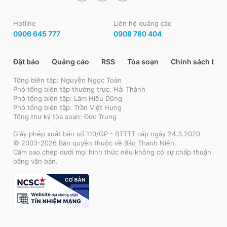
Hotline
Liên hệ quảng cáo
0906 645 777
0908 780 404
Đặt báo
Quảng cáo
RSS
Tòa soạn
Chính sách bảo
Tổng biên tập: Nguyễn Ngọc Toàn
Phó tổng biên tập thường trực: Hải Thành
Phó tổng biên tập: Lâm Hiếu Dũng
Phó tổng biên tập: Trần Việt Hưng
Tổng thư ký tòa soạn: Đức Trung
Giấy phép xuất bản số 110/GP - BTTTT cấp ngày 24.3.2020
© 2003-2026 Bản quyền thuộc về Báo Thanh Niên.
Cấm sao chép dưới mọi hình thức nếu không có sự chấp thuận
bằng văn bản.