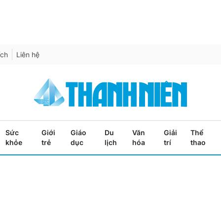
ích
Liên hệ
Sức
Giới
Giáo
Du
Văn
Giải
Thể
khỏe
trẻ
dục
lịch
hóa
trí
thao