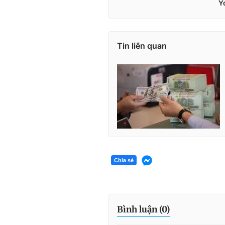
Tin liên quan
Chia sẻ
Bình luận (
0
)