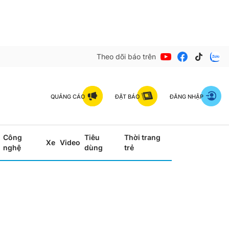
Theo dõi báo trên
QUẢNG CÁO
ĐẶT BÁO
ĐĂNG NHẬP
Công
Tiêu
Thời trang
Xe
Video
nghệ
dùng
trẻ