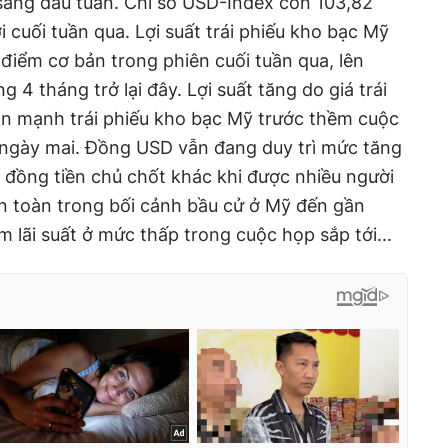
sáng đầu tuần. Chỉ số USD-Index còn 103,82
 cuối tuần qua. Lợi suất trái phiếu kho bạc Mỹ
điểm cơ bản trong phiên cuối tuần qua, lên
 4 tháng trở lại đây. Lợi suất tăng do giá trái
án mạnh trái phiếu kho bạc Mỹ trước thềm cuộc
ngày mai. Đồng USD vẫn đang duy trì mức tăng
u đồng tiền chủ chốt khác khi được nhiều người
n toàn trong bối cảnh bầu cử ở Mỹ đến gần
 lãi suất ở mức thấp trong cuộc họp sắp tới...