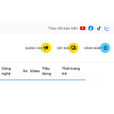
Theo dõi báo trên
QUẢNG CÁO
ĐẶT BÁO
ĐĂNG NHẬP
Công
Tiêu
Thời trang
Xe
Video
nghệ
dùng
trẻ