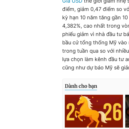
Giá USD
thế giới giảm nhẹ 
điểm, giảm 0,47 điểm so với
kỳ hạn 10 năm tăng gần 10 
4,382%, cao nhất trong vòng
phiếu giảm vì nhà đầu tư b
bầu cử tổng thống Mỹ vào 
trong tuần qua so với nhiề
lựa chọn làm kênh đầu tư a
cũng như dự báo Mỹ sẽ giảm