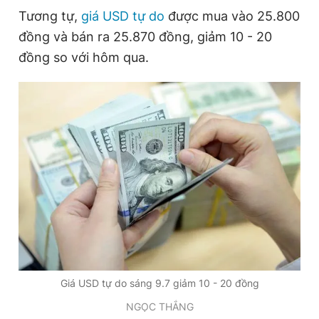
Tương tự,
giá USD tự do
được mua vào 25.800
đồng và bán ra 25.870 đồng, giảm 10 - 20
Đọc Thanh Niên trên điện thoại
đồng so với hôm qua.
Theo dõi báo trên
Hotline
Liên hệ quảng cáo
0906 645 777
0908 780 404
Đặt báo
Quảng cáo
RSS
Tòa soạn
Chính sách bảo
Tổng biên tập: Nguyễn Ngọc Toàn
Phó tổng biên tập thường trực: Hải Thành
Giá USD tự do sáng 9.7 giảm 10 - 20 đồng
Phó tổng biên tập: Lâm Hiếu Dũng
Phó tổng biên tập: Trần Việt Hưng
NGỌC THẮNG
Tổng thư ký tòa soạn: Đức Trung