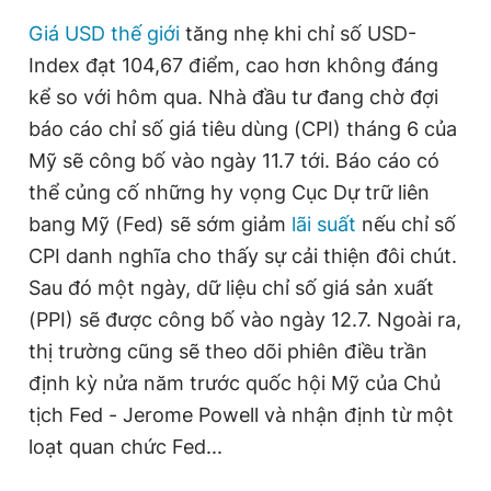
Giấy phép xuất bản số 110/GP - BTTTT cấp ngày 24.3.2020
Giá USD
thế giới
tăng nhẹ khi chỉ số USD-
© 2003-2026 Bản quyền thuộc về Báo Thanh Niên. Cấm sao
chép dưới mọi hình thức nếu không có sự chấp thuận bằng văn
Index đạt 104,67 điểm, cao hơn không đáng
bản. Phát triển bởi ePi Technologies, JSC.
kể so với hôm qua. Nhà đầu tư đang chờ đợi
báo cáo chỉ số giá tiêu dùng (CPI) tháng 6 của
Mỹ sẽ công bố vào ngày 11.7 tới. Báo cáo có
thể củng cố những hy vọng Cục Dự trữ liên
bang Mỹ (Fed) sẽ sớm giảm
lãi suất
nếu chỉ số
CPI danh nghĩa cho thấy sự cải thiện đôi chút.
Sau đó một ngày, dữ liệu chỉ số giá sản xuất
(PPI) sẽ được công bố vào ngày 12.7. Ngoài ra,
thị trường cũng sẽ theo dõi phiên điều trần
định kỳ nửa năm trước quốc hội Mỹ của Chủ
tịch Fed - Jerome Powell và nhận định từ một
loạt quan chức Fed...