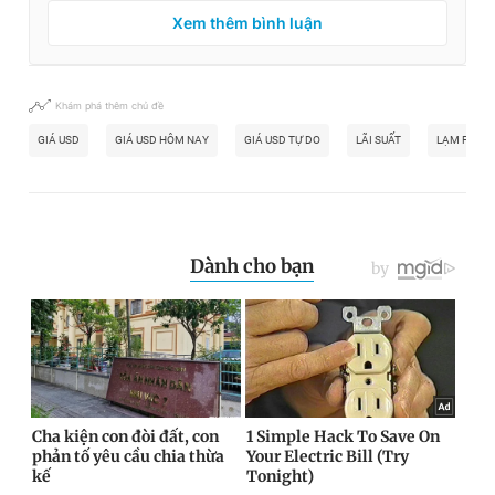
Xem thêm bình luận
Khám phá thêm chủ đề
GIÁ USD
GIÁ USD HÔM NAY
GIÁ USD TỰ DO
LÃI SUẤT
LẠM PHÁT