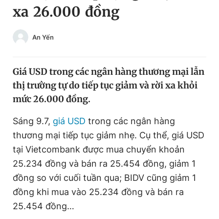
xa 26.000 đồng
Chuyên mục khác
Tin đã xem
Chào ngày mới
Tin 24h
An Yến
Đăng xuất
Tin thị trường
Tin 360
Giá USD trong các ngân hàng thương mại lẫn
thị trường tự do tiếp tục giảm và rời xa khỏi
Video
Magazine
mức 26.000 đồng.
Sáng 9.7,
giá USD
trong các ngân hàng
Sản phẩm khác
thương mại tiếp tục giảm nhẹ. Cụ thể, giá USD
Tiện ích
tại Vietcombank được mua chuyển khoản
Bạn cần biết
25.234 đồng và bán ra 25.454 đồng, giảm 1
đồng so với cuối tuần qua; BIDV cũng giảm 1
Thông tin tòa soạn
Liên hệ quảng cáo
đồng khi mua vào 25.234 đồng và bán ra
25.454 đồng…