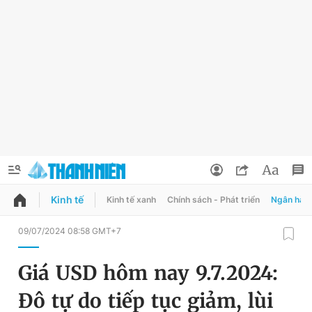
Kinh tế
Kinh tế xanh
Chính sách - Phát triển
Ngân hàn
QUẢNG CÁO
ĐẶT BÁO
09/07/2024 08:58 GMT+7
Thông tin tài khoản
Giá USD hôm nay 9.7.2024:
Đổi mật khẩu
Chuyên mục
Đô tự do tiếp tục giảm, lùi
Tin đã lưu