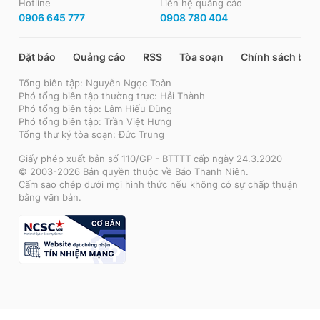
Hotline
Liên hệ quảng cáo
0906 645 777
0908 780 404
Đặt báo
Quảng cáo
RSS
Tòa soạn
Chính sách bảo
Tổng biên tập: Nguyễn Ngọc Toàn
Phó tổng biên tập thường trực: Hải Thành
Phó tổng biên tập: Lâm Hiếu Dũng
Phó tổng biên tập: Trần Việt Hưng
Tổng thư ký tòa soạn: Đức Trung
Giấy phép xuất bản số 110/GP - BTTTT cấp ngày 24.3.2020
© 2003-2026 Bản quyền thuộc về Báo Thanh Niên.
Cấm sao chép dưới mọi hình thức nếu không có sự chấp thuận
bằng văn bản.