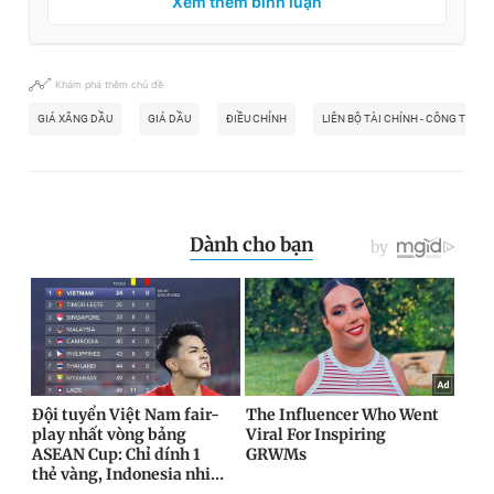
Xem thêm bình luận
Khám phá thêm chủ đề
GIÁ XĂNG DẦU
GIÁ DẦU
ĐIỀU CHỈNH
LIÊN BỘ TÀI CHÍNH - CÔNG THƯƠ