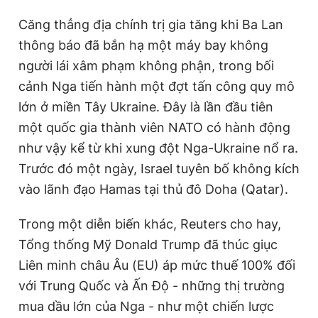
Căng thẳng địa chính trị gia tăng khi Ba Lan
thông báo đã bắn hạ một máy bay không
Đọc Thanh Niên trên điện thoại
người lái xâm phạm không phận, trong bối
cảnh Nga tiến hành một đợt tấn công quy mô
lớn ở miền Tây Ukraine. Đây là lần đầu tiên
một quốc gia thành viên NATO có hành động
Theo dõi báo trên
như vậy kể từ khi xung đột Nga-Ukraine nổ ra.
Trước đó một ngày, Israel tuyên bố không kích
Hotline
Liên hệ quảng cáo
vào lãnh đạo Hamas tại thủ đô Doha (Qatar).
0906 645 777
0908 780 404
Trong một diễn biến khác, Reuters cho hay,
Đặt báo
Quảng cáo
RSS
Tòa soạn
Chính sách bảo
Tổng thống Mỹ Donald Trump đã thúc giục
Tổng biên tập: Nguyễn Ngọc Toàn
Liên minh châu Âu (EU) áp mức thuế 100% đối
Phó tổng biên tập thường trực: Hải Thành
Phó tổng biên tập: Lâm Hiếu Dũng
với Trung Quốc và Ấn Độ - những thị trường
Phó tổng biên tập: Trần Việt Hưng
mua dầu lớn của Nga - như một chiến lược
Tổng thư ký tòa soạn: Đức Trung