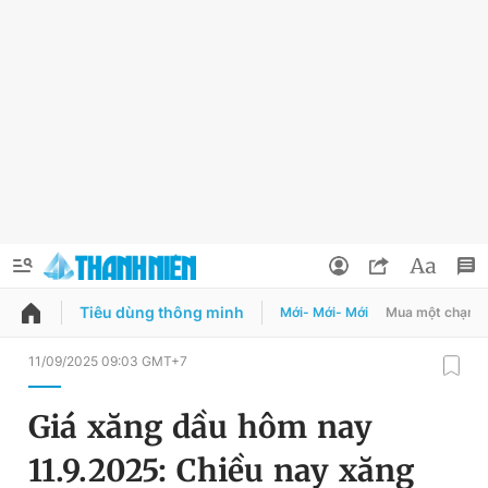
Tiêu dùng thông minh
Mới- Mới- Mới
Mua một chạm
QUẢNG CÁO
ĐẶT BÁO
11/09/2025 09:03 GMT+7
Thông tin tài khoản
Giá xăng dầu hôm nay
Đổi mật khẩu
Chuyên mục
11.9.2025: Chiều nay xăng
Tin đã lưu