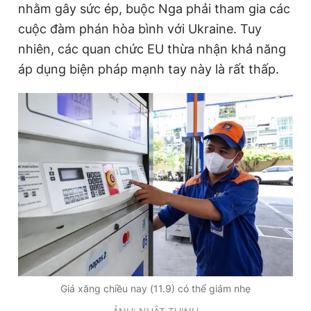
nhằm gây sức ép, buộc Nga phải tham gia các
Giấy phép xuất bản số 110/GP - BTTTT cấp ngày 24.3.2020
© 2003-2026 Bản quyền thuộc về Báo Thanh Niên. Cấm sao
cuộc đàm phán hòa bình với Ukraine. Tuy
chép dưới mọi hình thức nếu không có sự chấp thuận bằng văn
nhiên, các quan chức EU thừa nhận khả năng
bản. Phát triển bởi ePi Technologies, JSC.
áp dụng biện pháp mạnh tay này là rất thấp.
Giá xăng chiều nay (11.9) có thể giảm nhẹ