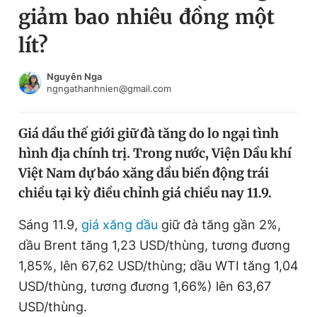
giảm bao nhiêu đồng một
Chuyên mục khác
Tin đã xem
lít?
Chào ngày mới
Tin 24h
Đăng xuất
Nguyên Nga
ngngathanhnien@gmail.com
Tin thị trường
Tin 360
Giá dầu thế giới giữ đà tăng do lo ngại tình
Video
Magazine
hình địa chính trị. Trong nước, Viện Dầu khí
Việt Nam dự báo xăng dầu biến động trái
Sản phẩm khác
chiều tại kỳ điều chỉnh giá chiều nay 11.9.
Tiện ích
Bạn cần biết
Sáng 11.9,
giá xăng dầu
giữ đà tăng gần 2%,
dầu Brent tăng 1,23 USD/thùng, tương đương
Thông tin tòa soạn
Liên hệ quảng cáo
1,85%, lên 67,62 USD/thùng; dầu WTI tăng 1,04
USD/thùng, tương đương 1,66%) lên 63,67
USD/thùng.