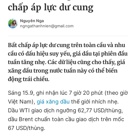
chấp áp lực dư cung
Chuyên mục khác
Tin đã xem
Chào ngày mới
Tin 24h
Nguyên Nga
ngngathanhnien@gmail.com
Đăng xuất
Tin thị trường
Tin 360
Bất chấp áp lực dư cung trên toàn cầu và nhu
cầu có dấu hiệu suy yếu, giá dầu tại phiên đầu
Video
Magazine
tuần tăng nhẹ. Các dữ liệu cũng cho thấy, giá
xăng dầu trong nước tuần này có thể biến
động trái chiều.
Sản phẩm khác
Tiện ích
Sáng 15.9, ghi nhận lúc 7 giờ 20 phút (theo giờ
Bạn cần biết
Việt Nam),
giá xăng dầu
thế giới nhích nhẹ.
Dầu WTI giao dịch ngưỡng 62,77 USD/thùng,
Thông tin tòa soạn
Liên hệ quảng cáo
dầu Brent chuẩn toàn cầu giao dịch trên mốc
67 USD/thùng.