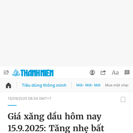
Tiêu dùng thông minh
Mới- Mới- Mới
Mua một chạm
QUẢNG CÁO
ĐẶT BÁO
15/09/2025 08:34 GMT+7
Thông tin tài khoản
Giá xăng dầu hôm nay
Đổi mật khẩu
Chuyên mục
15.9.2025: Tăng nhẹ bất
Tin đã lưu