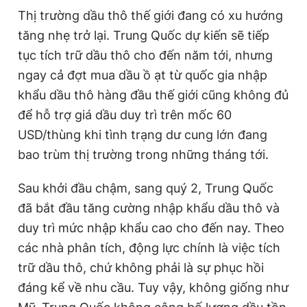
Thị trường dầu thô thế giới đang có xu hướng
tăng nhẹ trở lại. Trung Quốc dự kiến sẽ tiếp
Đọc Thanh Niên trên điện thoại
tục tích trữ dầu thô cho đến năm tới, nhưng
ngay cả đợt mua dầu ồ ạt từ quốc gia nhập
khẩu dầu thô hàng đầu thế giới cũng không đủ
để hỗ trợ giá dầu duy trì trên mốc 60
Theo dõi báo trên
USD/thùng khi tình trạng dư cung lớn đang
bao trùm thị trường trong những tháng tới.
Hotline
Liên hệ quảng cáo
0906 645 777
0908 780 404
Sau khởi đầu chậm, sang quý 2, Trung Quốc
đã bắt đầu tăng cường nhập khẩu dầu thô và
Đặt báo
Quảng cáo
RSS
Tòa soạn
Chính sách bảo
duy trì mức nhập khẩu cao cho đến nay. Theo
các nhà phân tích, động lực chính là việc tích
Tổng biên tập: Nguyễn Ngọc Toàn
Phó tổng biên tập thường trực: Hải Thành
trữ dầu thô, chứ không phải là sự phục hồi
Phó tổng biên tập: Lâm Hiếu Dũng
Phó tổng biên tập: Trần Việt Hưng
đáng kể về nhu cầu. Tuy vậy, không giống như
Tổng thư ký tòa soạn: Đức Trung