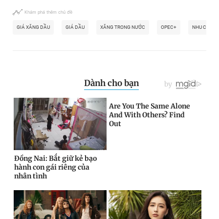
Khám phá thêm chủ đề
GIÁ XĂNG DẦU
GIÁ DẦU
XĂNG TRONG NƯỚC
OPEC+
NHU CẦU