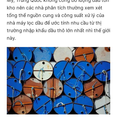
Mỹ, Trung Quốc không công bố lượng dầu tồn
Giấy phép xuất bản số 110/GP - BTTTT cấp ngày 24.3.2020
kho nên các nhà phân tích thường xem xét
© 2003-2026 Bản quyền thuộc về Báo Thanh Niên. Cấm sao
chép dưới mọi hình thức nếu không có sự chấp thuận bằng văn
tổng thể nguồn cung và công suất xử lý của
bản. Phát triển bởi ePi Technologies, JSC.
nhà máy lọc dầu để ước tính nhu cầu từ thị
trường nhập khẩu dầu thô lớn nhất nhì thế giới
này.