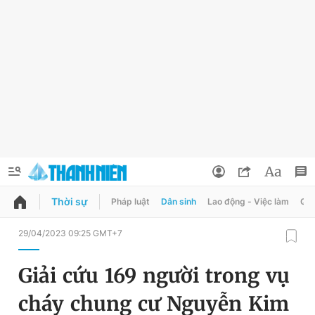
Thời sự
Pháp luật
Dân sinh
Lao động - Việc làm
Quy
QUẢNG CÁO
ĐẶT BÁO
29/04/2023 09:25 GMT+7
Thông tin tài khoản
Giải cứu 169 người trong vụ
Đổi mật khẩu
Chuyên mục
cháy chung cư Nguyễn Kim
Tin đã lưu