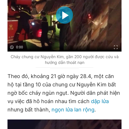
Đọc Thanh Niên trên điện thoại
0:00
Theo dõi báo trên
Cháy chung cư Nguyễn Kim, gần 200 người được cứu và
hướng dẫn thoát nạn
Hotline
Liên hệ quảng cáo
Theo đó, khoảng 21 giờ ngày 28.4, một căn
0906 645 777
0908 780 404
hộ tại tầng 10 của chung cư Nguyễn Kim bất
ngờ bốc cháy ngùn ngụt. Người dân phát hiện
Đặt báo
Quảng cáo
RSS
Tòa soạn
Chính sách bảo
vụ việc đã hô hoán nhau tìm cách
dập lửa
Tổng biên tập: Nguyễn Ngọc Toàn
nhưng bất thành,
ngọn lửa lan rộng
.
Phó tổng biên tập thường trực: Hải Thành
Phó tổng biên tập: Lâm Hiếu Dũng
Phó tổng biên tập: Trần Việt Hưng
Tổng thư ký tòa soạn: Đức Trung