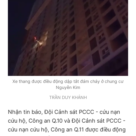
Giấy phép xuất bản số 110/GP - BTTTT cấp ngày 24.3.2020
© 2003-2026 Bản quyền thuộc về Báo Thanh Niên. Cấm sao
chép dưới mọi hình thức nếu không có sự chấp thuận bằng văn
bản. Phát triển bởi ePi Technologies, JSC.
Xe thang được điều động dập tắt đám cháy ở chung cư
Nguyễn Kim
TRẦN DUY KHÁNH
Nhận tin báo, Đội Cảnh sát PCCC - cứu nạn
cứu hộ, Công an Q.10 và Đội Cảnh sát PCCC -
cứu nạn cứu hộ, Công an Q.11 được điều động