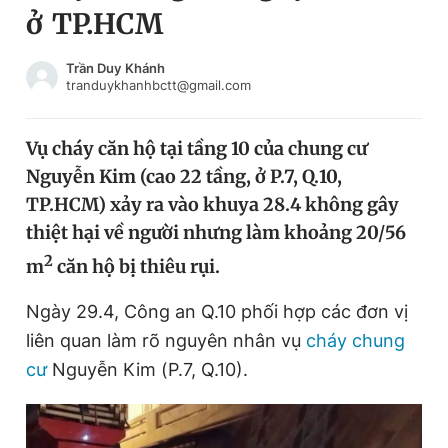
ở TP.HCM
Chuyên mục khác
Tin đã xem
Chào ngày mới
Tin 24h
Trần Duy Khánh
tranduykhanhbctt@gmail.com
Đăng xuất
Tin thị trường
Tin 360
Vụ cháy căn hộ tại tầng 10 của chung cư
Nguyễn Kim (cao 22 tầng, ở P.7, Q.10,
Video
Magazine
TP.HCM) xảy ra vào khuya 28.4 không gây
thiệt hại về người nhưng làm khoảng 20/56
2
m
căn hộ bị thiêu rụi.
Sản phẩm khác
Tiện ích
Bạn cần biết
Ngày 29.4, Công an Q.10 phối hợp các đơn vị
liên quan làm rõ nguyên nhân vụ
cháy chung
Thông tin tòa soạn
Liên hệ quảng cáo
cư
Nguyễn Kim (P.7, Q.10).