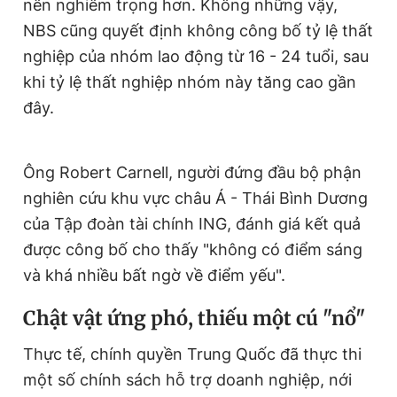
nên nghiêm trọng hơn. Không những vậy,
i
NBS cũng quyết định không công bố tỷ lệ thất
m
nghiệp của nhóm lao động từ 16 - 24 tuổi, sau
e
khi tỷ lệ thất nghiệp nhóm này tăng cao gần
đây.
Ông Robert Carnell, người đứng đầu bộ phận
nghiên cứu khu vực châu Á - Thái Bình Dương
của Tập đoàn tài chính ING, đánh giá kết quả
được công bố cho thấy "không có điểm sáng
và khá nhiều bất ngờ về điểm yếu".
Chật vật ứng phó, thiếu một cú "nổ"
Thực tế, chính quyền Trung Quốc đã thực thi
một số chính sách hỗ trợ doanh nghiệp, nới