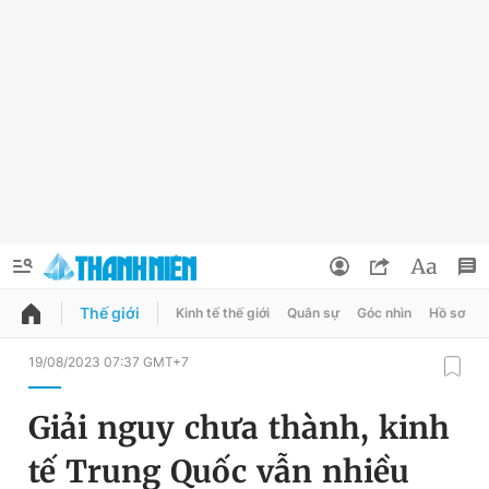
Thế giới
Kinh tế thế giới
Quân sự
Góc nhìn
Hồ sơ
QUẢNG CÁO
ĐẶT BÁO
19/08/2023 07:37 GMT+7
Thông tin tài khoản
Giải nguy chưa thành, kinh
Đổi mật khẩu
Chuyên mục
tế Trung Quốc vẫn nhiều
Tin đã lưu