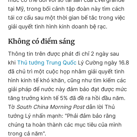
tại Mỹ, trong bối cảnh tập đoàn này tìm cách
tái cơ cấu sau một thời gian bế tắc trong việc
Đọc Thanh Niên trên điện thoại
giải quyết tình hình kinh doanh bệ rạc.
Không có điểm sáng
Thông tin trên được phát đi chỉ 2 ngày sau
Theo dõi báo trên
khi
Thủ tướng Trung Quốc
Lý Cường ngày 16.8
đã chủ trì một cuộc họp nhằm giải quyết tình
Hotline
Liên hệ quảng cáo
hình kinh tế khó khăn, cũng như tìm kiếm các
0906 645 777
0908 780 404
giải pháp để nước này đảm bảo đạt được mức
tăng trưởng kinh tế 5% đã đề ra hồi đầu năm.
Đặt báo
Quảng cáo
RSS
Tòa soạn
Chính sách bảo
Tờ
South China Morning Post
dẫn lời Thủ
Tổng biên tập: Nguyễn Ngọc Toàn
tướng Lý nhấn mạnh: "Phải đảm bảo rằng
Phó tổng biên tập thường trực: Hải Thành
Phó tổng biên tập: Lâm Hiếu Dũng
chúng ta hoàn thành các mục tiêu của mình
Phó tổng biên tập: Trần Việt Hưng
Tổng thư ký tòa soạn: Đức Trung
trong cả năm".