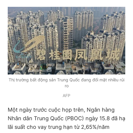
Giấy phép xuất bản số 110/GP - BTTTT cấp ngày 24.3.2020
© 2003-2026 Bản quyền thuộc về Báo Thanh Niên. Cấm sao
chép dưới mọi hình thức nếu không có sự chấp thuận bằng văn
bản. Phát triển bởi ePi Technologies, JSC.
Thị trường bất động sản Trung Quốc đang đối mặt nhiều rủi
ro
AFP
Một ngày trước cuộc họp trên, Ngân hàng
Nhân dân Trung Quốc (PBOC) ngày 15.8 đã hạ
lãi suất cho vay trung hạn từ 2,65%/năm