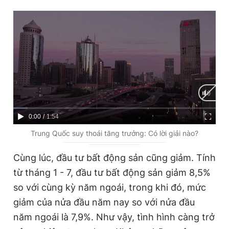
C
0:00
/
D
1:54
u
u
Trung Quốc suy thoái tăng trưởng: Có lời giải nào?
r
r
Cùng lúc, đầu tư bất động sản cũng giảm. Tính
r
a
từ tháng 1 - 7, đầu tư bất động sản giảm 8,5%
e
t
so với cùng kỳ năm ngoái, trong khi đó, mức
n
i
giảm của nửa đầu năm nay so với nửa đầu
t
o
năm ngoái là 7,9%. Như vậy, tình hình càng trở
T
n