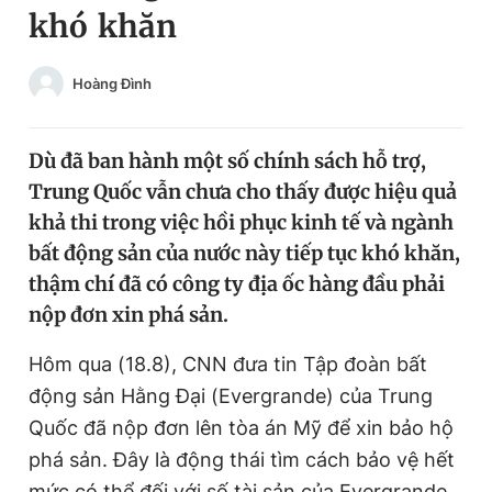
khó khăn
Chuyên mục khác
Tin đã xem
Chào ngày mới
Tin 24h
Hoàng Đình
Đăng xuất
Tin thị trường
Tin 360
Dù đã ban hành một số chính sách hỗ trợ,
Trung Quốc vẫn chưa cho thấy được hiệu quả
Video
Magazine
khả thi trong việc hồi phục kinh tế và ngành
bất động sản của nước này tiếp tục khó khăn,
thậm chí đã có công ty địa ốc hàng đầu phải
Sản phẩm khác
nộp đơn xin phá sản.
Tiện ích
Bạn cần biết
Hôm qua (18.8), CNN đưa tin Tập đoàn bất
động sản Hằng Đại (Evergrande) của Trung
Thông tin tòa soạn
Liên hệ quảng cáo
Quốc đã nộp đơn lên tòa án Mỹ để xin bảo hộ
phá sản. Đây là động thái tìm cách bảo vệ hết
mức có thể đối với số tài sản của Evergrande