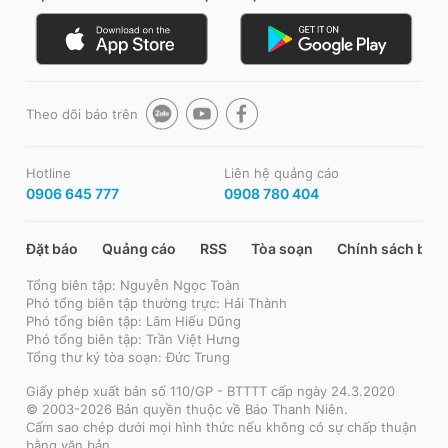
Theo dõi báo trên
Hotline
Liên hệ quảng cáo
0906 645 777
0908 780 404
Đặt báo
Quảng cáo
RSS
Tòa soạn
Chính sách bảo
Tổng biên tập: Nguyễn Ngọc Toàn
Phó tổng biên tập thường trực: Hải Thành
Phó tổng biên tập: Lâm Hiếu Dũng
Phó tổng biên tập: Trần Việt Hưng
Tổng thư ký tòa soạn: Đức Trung
Giấy phép xuất bản số 110/GP - BTTTT cấp ngày 24.3.2020
© 2003-2026 Bản quyền thuộc về Báo Thanh Niên.
Cấm sao chép dưới mọi hình thức nếu không có sự chấp thuận
bằng văn bản.