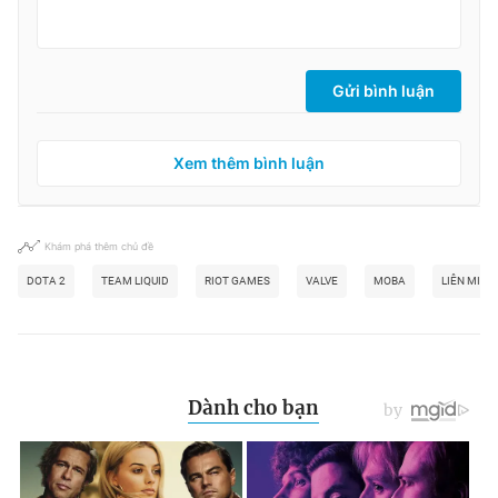
Gửi bình luận
Xem thêm bình luận
Khám phá thêm chủ đề
DOTA 2
TEAM LIQUID
RIOT GAMES
VALVE
MOBA
LIÊN MINH