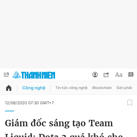
Công nghệ
Tin tức công nghệ
Blockchain
Sản phẩm
QUẢNG CÁO
ĐẶT BÁO
12/08/2020 07:30 GMT+7
Thông tin tài khoản
Giám đốc sáng tạo Team
Đổi mật khẩu
Chuyên mục
Tin đã lưu