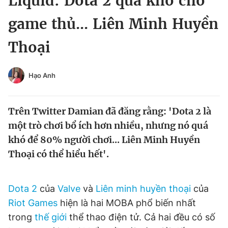
Liquid: Dota 2 quá khó cho
Chuyên mục khác
game thủ... Liên Minh Huyền
Tin đã xem
Chào ngày mới
Tin 24h
Thoại
Đăng xuất
Tin thị trường
Tin 360
Hạo Anh
Video
Magazine
Trên Twitter Damian đã đăng rằng: 'Dota 2 là
một trò chơi bổ ích hơn nhiều, nhưng nó quá
Sản phẩm khác
khó để 80% người chơi... Liên Minh Huyền
Thoại có thể hiểu hết'.
Tiện ích
Bạn cần biết
Thông tin tòa soạn
Liên hệ quảng cáo
Dota 2
của
Valve
và
Liên minh huyền thoại
của
Riot Games
hiện là hai MOBA phổ biến nhất
trong
thế giới
thể thao điện tử. Cả hai đều có số