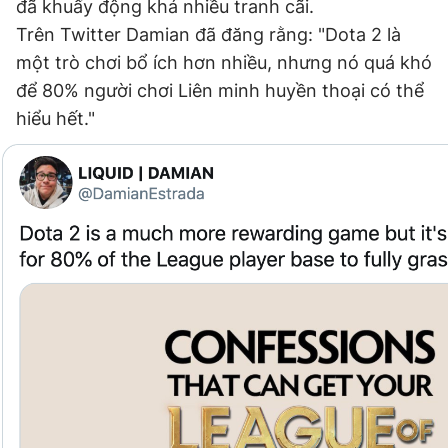
đã khuấy động khá nhiều tranh cãi.
Giấy phép xuất bản số 110/GP - BTTTT cấp ngày 24.3.2020
Trên Twitter Damian đã đăng rằng: "Dota 2 là
© 2003-2026 Bản quyền thuộc về Báo Thanh Niên. Cấm sao
chép dưới mọi hình thức nếu không có sự chấp thuận bằng văn
một trò chơi bổ ích hơn nhiều, nhưng nó quá khó
bản. Phát triển bởi ePi Technologies, JSC.
để 80% người chơi Liên minh huyền thoại có thể
hiểu hết."