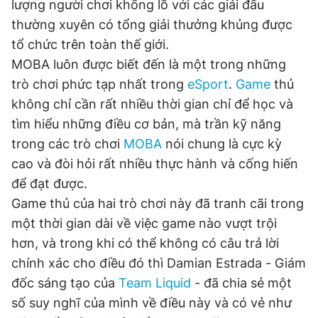
lượng người chơi khổng lồ với các giải đấu
thường xuyên có tổng giải thưởng khủng được
tổ chức trên toàn thế giới.
Đọc Thanh Niên trên điện thoại
MOBA luôn được biết đến là một trong những
trò chơi phức tạp nhất trong
eSport
.
Game
thủ
không chỉ cần rất nhiều thời gian chỉ để học và
tìm hiểu những điều cơ bản, mà trần kỹ năng
Theo dõi báo trên
trong các trò chơi
MOBA
nói chung là cực kỳ
cao và đòi hỏi rất nhiều thực hành và cống hiến
Hotline
Liên hệ quảng cáo
để đạt được.
0906 645 777
0908 780 404
Game thủ của hai trò chơi này đã tranh cãi trong
một thời gian dài về việc game nào vượt trội
Đặt báo
Quảng cáo
RSS
Tòa soạn
Chính sách bảo
hơn, và trong khi có thể không có câu trả lời
Tổng biên tập: Nguyễn Ngọc Toàn
chính xác cho điều đó thì Damian Estrada - Giám
Phó tổng biên tập thường trực: Hải Thành
đốc sáng tạo của
Team Liquid
- đã chia sẻ một
Phó tổng biên tập: Lâm Hiếu Dũng
Phó tổng biên tập: Trần Việt Hưng
số suy nghĩ của mình về điều này và có vẻ như
Tổng thư ký tòa soạn: Đức Trung