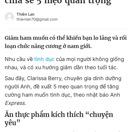
chia sẻ 5 mẹo quan trọng
Chuyên mục khác
Tin đã xem
Thiên Lan
thienlan70@gmail.com
Chào ngày mới
Tin 24h
Đăng xuất
Giảm ham muốn có thể khiến bạn lo lắng và rối
Tin thị trường
Tin 360
loạn chức năng cương ở nam giới.
Video
Magazine
Nhu cầu về
tình dục
của mọi người không giống
nhau, và có xu hướng giảm dần theo tuổi tác.
Sau đây, Clarissa Berry, chuyên gia dinh dưỡng
Sản phẩm khác
người Anh, đề xuất 5 mẹo quan trọng để tăng
Tiện ích
Bạn cần biết
cường ham muốn tình dục, theo nhật báo Anh
Express
.
Thông tin tòa soạn
Liên hệ quảng cáo
Ăn thực phẩm kích thích “chuyện
yêu”