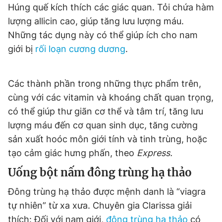
Húng quế kích thích các giác quan. Tỏi chứa hàm
Giấy phép xuất bản số 110/GP - BTTTT cấp ngày 24.3.2020
© 2003-2026 Bản quyền thuộc về Báo Thanh Niên. Cấm sao
lượng allicin cao, giúp tăng lưu lượng máu.
chép dưới mọi hình thức nếu không có sự chấp thuận bằng văn
Những tác dụng này có thể giúp ích cho nam
bản. Phát triển bởi ePi Technologies, JSC.
giới bị
rối loạn cương dương
.
Các thành phần trong những thực phẩm trên,
cùng với các vitamin và khoáng chất quan trọng,
có thể giúp thư giãn cơ thể và tâm trí, tăng lưu
lượng máu đến cơ quan sinh dục, tăng cường
sản xuất hoóc môn giới tính và tinh trùng, hoặc
tạo cảm giác hưng phấn, theo
Express.
Uống bột nấm đông trùng hạ thảo
Đông trùng hạ thảo được mệnh danh là “viagra
tự nhiên” từ xa xưa. Chuyên gia Clarissa giải
thích: Đối với nam giới,
đông trùng hạ thảo
có