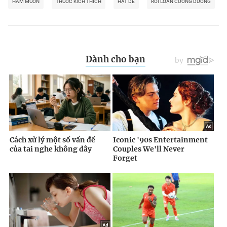
HAM MUỐN
THUỐC KÍCH THÍCH
HẠT DẺ
RỐI LOẠN CƯƠNG DƯƠNG