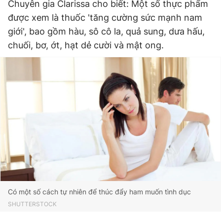
Chuyên gia Clarissa cho biết: Một số thực phẩm
được xem là thuốc 'tăng cường sức mạnh nam
giới', bao gồm hàu, sô cô la, quả sung, dưa hấu,
Đọc Thanh Niên trên điện thoại
chuối, bơ, ớt, hạt dẻ cười và mật ong.
Theo dõi báo trên
Hotline
Liên hệ quảng cáo
0906 645 777
0908 780 404
Đặt báo
Quảng cáo
RSS
Tòa soạn
Chính sách bảo
Tổng biên tập: Nguyễn Ngọc Toàn
Phó tổng biên tập thường trực: Hải Thành
Có một số cách tự nhiên để thúc đẩy ham muốn tình dục
Phó tổng biên tập: Lâm Hiếu Dũng
SHUTTERSTOCK
Phó tổng biên tập: Trần Việt Hưng
Tổng thư ký tòa soạn: Đức Trung