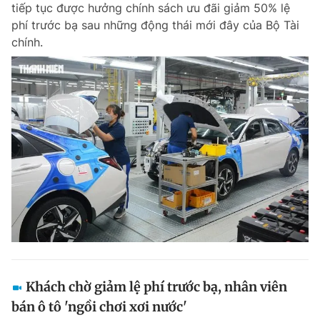
tiếp tục được hưởng chính sách ưu đãi giảm 50% lệ
phí trước bạ sau những động thái mới đây của Bộ Tài
chính.
Đọc Thanh Niên trên điện thoại
Theo dõi báo trên
Hotline
Liên hệ quảng cáo
0906 645 777
0908 780 404
Đặt báo
Quảng cáo
RSS
Tòa soạn
Chính sách bảo m
Tổng biên tập: Nguyễn Ngọc Toàn
Phó tổng biên tập thường trực: Hải Thành
Phó tổng biên tập: Lâm Hiếu Dũng
Khách chờ giảm lệ phí trước bạ, nhân viên
Phó tổng biên tập: Trần Việt Hưng
bán ô tô 'ngồi chơi xơi nước'
Tổng thư ký tòa soạn: Đức Trung