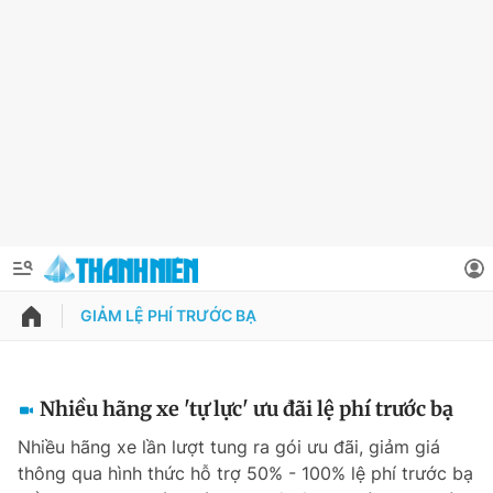
GIẢM LỆ PHÍ TRƯỚC BẠ
QUẢNG CÁO
ĐẶT BÁO
Thông tin tài khoản
Nhiều hãng xe 'tự lực' ưu đãi lệ phí trước bạ
Đổi mật khẩu
Nhiều hãng xe lần lượt tung ra gói ưu đãi, giảm giá
Chuyên mục
thông qua hình thức hỗ trợ 50% - 100% lệ phí trước bạ
Tin đã lưu