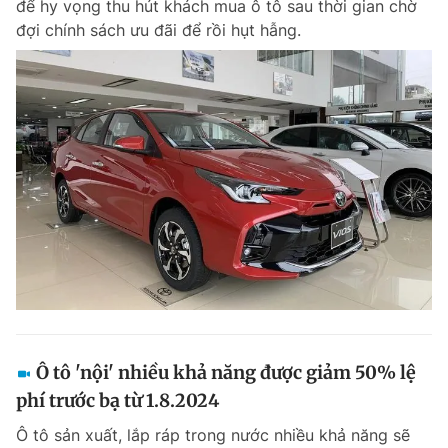
để hy vọng thu hút khách mua ô tô sau thời gian chờ
Chuyên mục khác
đợi chính sách ưu đãi để rồi hụt hẫng.
Tin đã xem
Chào ngày mới
Tin 24h
Đăng xuất
Tin thị trường
Tin 360
Video
Magazine
Sản phẩm khác
Tiện ích
Bạn cần biết
Thông tin tòa soạn
Liên hệ quảng cáo
Ô tô 'nội' nhiều khả năng được giảm 50% lệ
phí trước bạ từ 1.8.2024
Ô tô sản xuất, lắp ráp trong nước nhiều khả năng sẽ