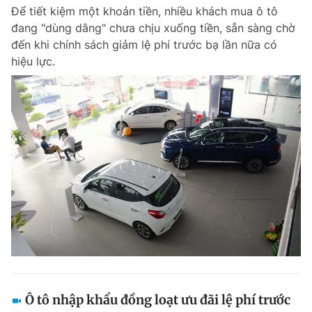
Để tiết kiệm một khoản tiền, nhiều khách mua ô tô
Giấy phép xuất bản số 110/GP - BTTTT cấp ngày 24.3.2020
© 2003-2026 Bản quyền thuộc về Báo Thanh Niên. Cấm sao chép
đang "dùng dằng" chưa chịu xuống tiền, sẵn sàng chờ
dưới mọi hình thức nếu không có sự chấp thuận bằng văn bản.
đến khi chính sách giảm lệ phí trước bạ lần nữa có
Phát triển bởi ePi Technologies, JSC.
hiệu lực.
Ô tô nhập khẩu đồng loạt ưu đãi lệ phí trước