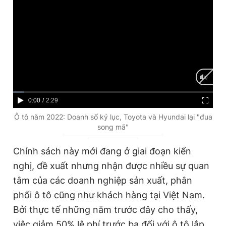
C
0:00
/
D
2:29
u
u
Ô tô năm 2022: Doanh số kỷ lục, Toyota và Hyundai lại "đua
song mã"
r
r
r
a
Chính sách này mới đang ở giai đoạn kiến
e
t
nghị, đề xuất nhưng nhận được nhiều sự quan
n
i
tâm của các doanh nghiệp sản xuất, phân
t
o
phối ô tô cũng như khách hàng tại Việt Nam.
T
n
Bởi thực tế những năm trước đây cho thấy,
i
việc giảm 50% lệ phí trước bạ đối với ô tô lắp