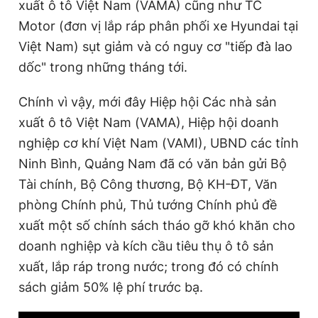
xuất ô tô Việt Nam (VAMA) cũng như TC
Giấy phép xuất bản số 110/GP - BTTTT cấp ngày 24.3.2020
Motor (đơn vị lắp ráp phân phối xe Hyundai tại
© 2003-2026 Bản quyền thuộc về Báo Thanh Niên. Cấm sao
chép dưới mọi hình thức nếu không có sự chấp thuận bằng văn
Việt Nam) sụt giảm và có nguy cơ "tiếp đà lao
bản. Phát triển bởi ePi Technologies, JSC.
dốc" trong những tháng tới.
Chính vì vậy, mới đây Hiệp hội Các nhà sản
xuất ô tô Việt Nam (VAMA), Hiệp hội doanh
nghiệp cơ khí Việt Nam (VAMI), UBND các tỉnh
Ninh Bình, Quảng Nam đã có văn bản gửi Bộ
Tài chính, Bộ Công thương, Bộ KH-ĐT, Văn
phòng Chính phủ, Thủ tướng Chính phủ đề
xuất một số chính sách tháo gỡ khó khăn cho
doanh nghiệp và kích cầu tiêu thụ ô tô sản
xuất, lắp ráp trong nước; trong đó có chính
sách giảm 50% lệ phí trước bạ.