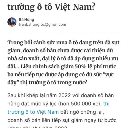
trường ô tô Việt Nam?
Chuyên mục khác
Tin đã xem
Chào ngày mới
Tin 24h
Bá Hùng
tranbahung.bc@gmail.com
Đăng xuất
Tin thị trường
Tin 360
Trong bối cảnh sức mua ô tô đang trên đà sụt
giảm, doanh số bán chưa được cải thiện dù
Video
Magazine
nhà sản xuất, đại lý ô tô đã áp dụng nhiều ưu
đãi… Liệu chính sách giảm 50% lệ phí trước
bạ nếu tiếp tục được áp dụng có đủ sức "vực
Sản phẩm khác
dậy" thị trường ô tô trong nước?
Tiện ích
Bạn cần biết
Sau khi khép lại năm 2022 với doanh số bán
hàng đạt mức kỷ lục (hơn 500.000 xe),
thị
Thông tin tòa soạn
Liên hệ quảng cáo
trường ô tô Việt Nam
bất ngờ chững lại,
doanh số bán liên tiếp sụt giảm ngay từ bước