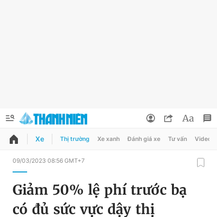
Xe
Thị trường
Xe xanh
Đánh giá xe
Tư vấn
Video
QUẢNG CÁO
ĐẶT BÁO
09/03/2023 08:56 GMT+7
Thông tin tài khoản
Giảm 50% lệ phí trước bạ
Đổi mật khẩu
Chuyên mục
có đủ sức vực dậy thị
Tin đã lưu