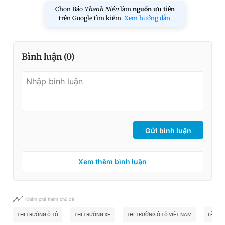
Chọn Báo
Thanh Niên
làm
nguồn ưu tiên
trên Google tìm kiếm.
Xem hướng dẫn.
Bình luận (
0
)
Gửi bình luận
Xem thêm bình luận
Khám phá thêm chủ đề
THỊ TRƯỜNG Ô TÔ
THỊ TRƯỜNG XE
THỊ TRƯỜNG Ô TÔ VIỆT NAM
LỆ PHÍ