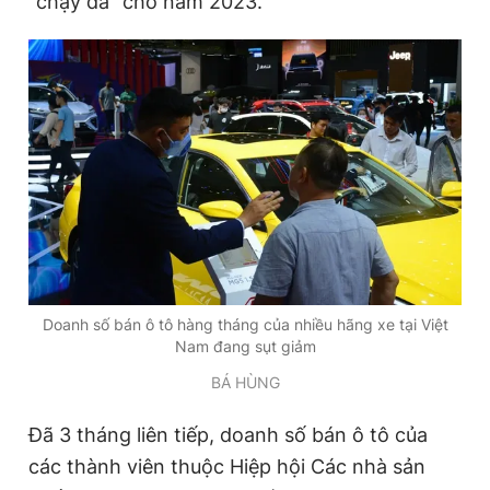
"chạy đà" cho năm 2023.
Đọc Thanh Niên trên điện thoại
Theo dõi báo trên
Hotline
Liên hệ quảng cáo
0906 645 777
0908 780 404
Doanh số bán ô tô hàng tháng của nhiều hãng xe tại Việt
Nam đang sụt giảm
Đặt báo
Quảng cáo
RSS
Tòa soạn
Chính sách bảo
BÁ HÙNG
Tổng biên tập: Nguyễn Ngọc Toàn
Phó tổng biên tập thường trực: Hải Thành
Đã 3 tháng liên tiếp, doanh số bán ô tô của
Phó tổng biên tập: Lâm Hiếu Dũng
Phó tổng biên tập: Trần Việt Hưng
các thành viên thuộc Hiệp hội Các nhà sản
Tổng thư ký tòa soạn: Đức Trung