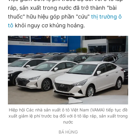
m
ráp, sản xuất trong nước đã trở thành "bài
thuốc" hữu hiệu góp phần "cứu"
e
thị trường ô
tô
khỏi nguy cơ khủng hoảng.
Hiệp hội Các nhà sản xuất ô tô Việt Nam (VAMA) tiếp tục đề
xuất giảm lệ phí trước bạ đối với ô tô lắp ráp, sản xuất trong
nước
BÁ HÙNG