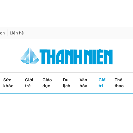
ích
Liên hệ
Sức
Giới
Giáo
Du
Văn
Giải
Thể
khỏe
trẻ
dục
lịch
hóa
trí
thao