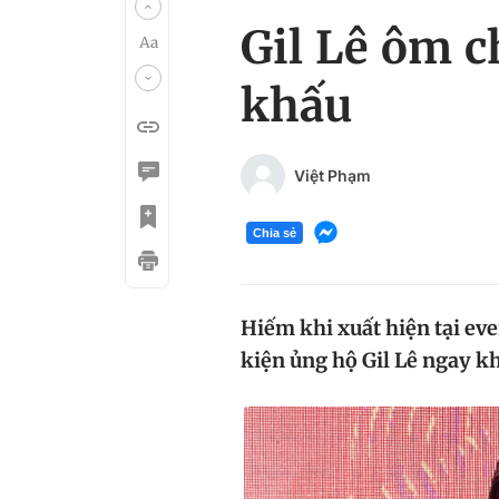
Gil Lê ôm 
khấu
Việt Phạm
Chia sẻ
Hiếm khi xuất hiện tại ev
kiện ủng hộ Gil Lê ngay kh