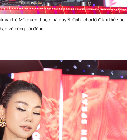
iữ vai trò MC quen thuộc mà quyết định “chơi lớn” khi thử sức
hạc vô cùng sôi động