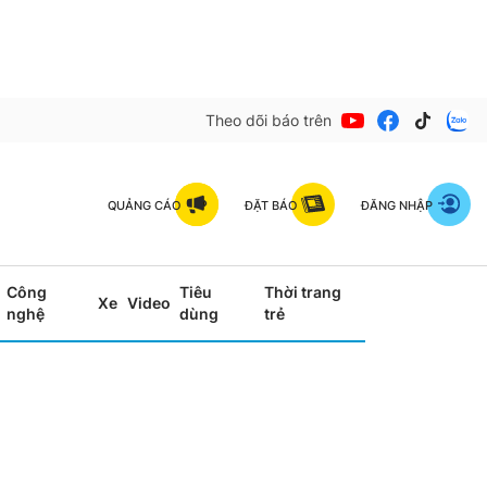
Theo dõi báo trên
QUẢNG CÁO
ĐẶT BÁO
ĐĂNG NHẬP
Công
Tiêu
Thời trang
Xe
Video
nghệ
dùng
trẻ