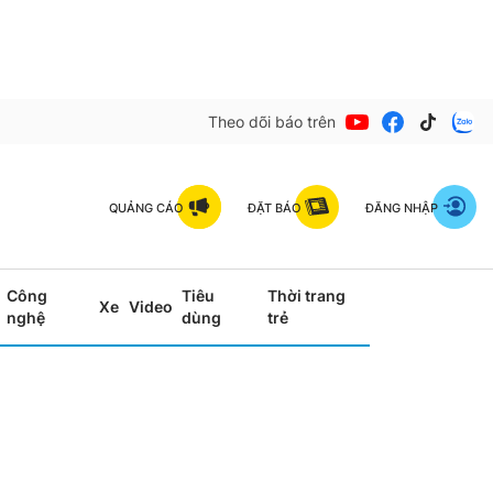
Theo dõi báo trên
QUẢNG CÁO
ĐẶT BÁO
ĐĂNG NHẬP
Công
Tiêu
Thời trang
Xe
Video
nghệ
dùng
trẻ