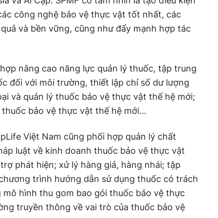
ia và Ai Cập. SPMF có tầm nhìn là tạo điều kiện
các công nghệ bảo vệ thực vật tốt nhất, các
 quả và bền vững, cũng như đẩy mạnh hợp tác
hợp nâng cao năng lực quản lý thuốc, tập trung
c đối với môi trường, thiết lập chỉ số dư lượng
ại và quản lý thuốc bảo vệ thực vật thế hệ mới;
 thuốc bảo vệ thực vật thế hệ mới...
pLife Việt Nam cũng phối hợp quản lý chất
háp luật về kinh doanh thuốc bảo vệ thực vật
trợ phát hiện; xử lý hàng giả, hàng nhái; tập
i chương trình hướng dẫn sử dụng thuốc có trách
 mô hình thu gom bao gói thuốc bảo vệ thực
ờng truyền thông về vai trò của thuốc bảo vệ