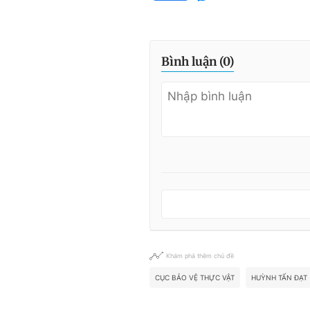
Bình luận (
0
)
Khám phá thêm chủ đề
CỤC BẢO VỆ THỰC VẬT
HUỲNH TẤN ĐẠT