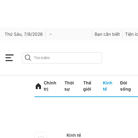
Thứ Sáu, 7/8/2026
Bạn cần biết
Tiện í
Chính
Thời
Thế
Kinh
Đời
trị
sự
giới
tế
sống
Kinh tế