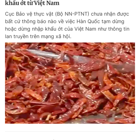
khẩu ớt từ Việt Nam
Giấy phép xuất bản số 110/GP - BTTTT cấp ngày 24.3.2020
© 2003-2026 Bản quyền thuộc về Báo Thanh Niên. Cấm sao chép
Cục Bảo vệ thực vật (Bộ NN-PTNT) chưa nhận được
dưới mọi hình thức nếu không có sự chấp thuận bằng văn bản.
bất cứ thông báo nào về việc Hàn Quốc tạm dừng
Phát triển bởi ePi Technologies, JSC.
hoặc dừng nhập khẩu ớt của Việt Nam như thông tin
lan truyền trên mạng xã hội.