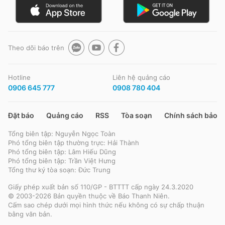
Theo dõi báo trên
Hotline
Liên hệ quảng cáo
0906 645 777
0908 780 404
Đặt báo
Quảng cáo
RSS
Tòa soạn
Chính sách bảo m
Tổng biên tập: Nguyễn Ngọc Toàn
Phó tổng biên tập thường trực: Hải Thành
Phó tổng biên tập: Lâm Hiếu Dũng
Phó tổng biên tập: Trần Việt Hưng
Tổng thư ký tòa soạn: Đức Trung
Giấy phép xuất bản số 110/GP - BTTTT cấp ngày 24.3.2020
© 2003-2026 Bản quyền thuộc về Báo Thanh Niên.
Cấm sao chép dưới mọi hình thức nếu không có sự chấp thuận
bằng văn bản.