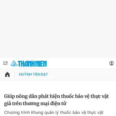
HUỲNH TẤN ĐẠT
QUẢNG CÁO
ĐẶT BÁO
Thông tin tài khoản
Giúp nông dân phát hiện thuốc bảo vệ thực vật
giả trên thương mại điện tử
Đổi mật khẩu
Chuyên mục
Chương trình Khung quản lý thuốc bảo vệ thực vật
Tin đã lưu