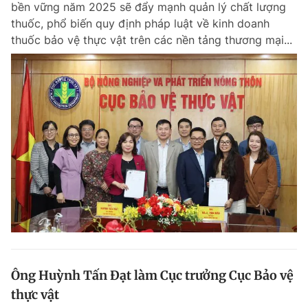
bền vững năm 2025 sẽ đẩy mạnh quản lý chất lượng
Chuyên mục khác
thuốc, phổ biến quy định pháp luật về kinh doanh
Tin đã xem
thuốc bảo vệ thực vật trên các nền tảng thương mại...
Chào ngày mới
Tin 24h
Đăng xuất
Tin thị trường
Tin 360
Video
Magazine
Sản phẩm khác
Tiện ích
Bạn cần biết
Thông tin tòa soạn
Liên hệ quảng cáo
Ông Huỳnh Tấn Đạt làm Cục trưởng Cục Bảo vệ
thực vật