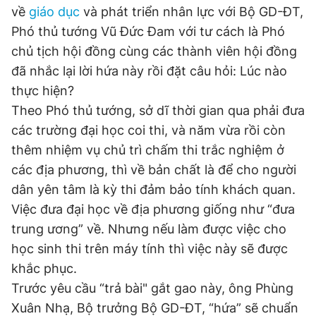
về
giáo dục
và phát triển nhân lực với Bộ GD-ĐT,
Đọc Thanh Niên trên điện thoại
Phó thủ tướng Vũ Đức Đam với tư cách là Phó
chủ tịch hội đồng cùng các thành viên hội đồng
đã nhắc lại lời hứa này rồi đặt câu hỏi: Lúc nào
thực hiện?
Theo Phó thủ tướng, sở dĩ thời gian qua phải đưa
Theo dõi báo trên
các trường đại học coi thi, và năm vừa rồi còn
thêm nhiệm vụ chủ trì chấm thi trắc nghiệm ở
Hotline
Liên hệ quảng cáo
các địa phương, thì về bản chất là để cho người
0906 645 777
0908 780 404
dân yên tâm là kỳ thi đảm bảo tính khách quan.
Việc đưa đại học về địa phương giống như “đưa
Đặt báo
Quảng cáo
RSS
Tòa soạn
Chính sách bảo
trung ương” về. Nhưng nếu làm được việc cho
Tổng biên tập: Nguyễn Ngọc Toàn
Phó tổng biên tập thường trực: Hải Thành
học sinh thi trên máy tính thì việc này sẽ được
Phó tổng biên tập: Lâm Hiếu Dũng
khắc phục.
Phó tổng biên tập: Trần Việt Hưng
Tổng thư ký tòa soạn: Đức Trung
Trước yêu cầu “trả bài" gắt gao này, ông Phùng
Xuân Nhạ, Bộ trưởng Bộ GD-ĐT, “hứa” sẽ chuẩn
Giấy phép xuất bản số 110/GP - BTTTT cấp ngày 24.3.2020