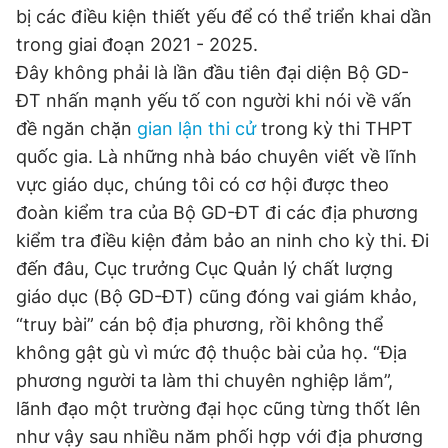
© 2003-2026 Bản quyền thuộc về Báo Thanh Niên. Cấm sao
bị các điều kiện thiết yếu để có thể triển khai dần
chép dưới mọi hình thức nếu không có sự chấp thuận bằng văn
trong giai đoạn 2021 - 2025.
bản. Phát triển bởi ePi Technologies, JSC.
Đây không phải là lần đầu tiên đại diện Bộ GD-
ĐT nhấn mạnh yếu tố con người khi nói về vấn
đề ngăn chặn
gian lận thi cử
trong kỳ thi THPT
quốc gia. Là những nhà báo chuyên viết về lĩnh
vực giáo dục, chúng tôi có cơ hội được theo
đoàn kiểm tra của Bộ GD-ĐT đi các địa phương
kiểm tra điều kiện đảm bảo an ninh cho kỳ thi. Đi
đến đâu, Cục trưởng Cục Quản lý chất lượng
giáo dục (Bộ GD-ĐT) cũng đóng vai giám khảo,
“truy bài” cán bộ địa phương, rồi không thể
không gật gù vì mức độ thuộc bài của họ. “Địa
phương người ta làm thi chuyên nghiệp lắm”,
lãnh đạo một trường đại học cũng từng thốt lên
như vậy sau nhiều năm phối hợp với địa phương