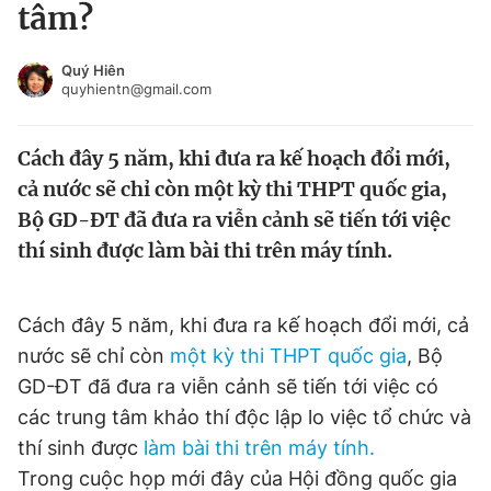
tâm?
Tin đã xem
Chào ngày mới
Tin 24h
Quý Hiên
Đăng xuất
quyhientn@gmail.com
Tin thị trường
Tin 360
Cách đây 5 năm, khi đưa ra kế hoạch đổi mới,
Video
Magazine
cả nước sẽ chỉ còn một kỳ thi THPT quốc gia,
Bộ GD-ĐT đã đưa ra viễn cảnh sẽ tiến tới việc
thí sinh được làm bài thi trên máy tính.
Sản phẩm khác
Tiện ích
Bạn cần biết
Cách đây 5 năm, khi đưa ra kế hoạch đổi mới, cả
nước sẽ chỉ còn
một kỳ thi THPT quốc gia
, Bộ
Thông tin tòa soạn
Liên hệ quảng cáo
GD-ĐT đã đưa ra viễn cảnh sẽ tiến tới việc có
các trung tâm khảo thí độc lập lo việc tổ chức và
thí sinh được
làm bài thi trên máy tính.
Trong cuộc họp mới đây của Hội đồng quốc gia