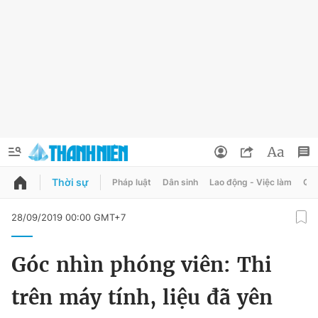
Thời sự
Pháp luật
Dân sinh
Lao động - Việc làm
Quy
QUẢNG CÁO
ĐẶT BÁO
28/09/2019 00:00 GMT+7
Thông tin tài khoản
Góc nhìn phóng viên: Thi
Đổi mật khẩu
Chuyên mục
trên máy tính, liệu đã yên
Tin đã lưu
Chuyên mục khác