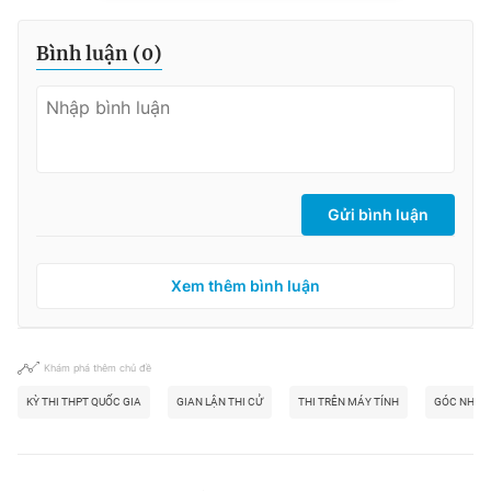
Bình luận (
0
)
Gửi bình luận
Xem thêm bình luận
Khám phá thêm chủ đề
KỲ THI THPT QUỐC GIA
GIAN LẬN THI CỬ
THI TRÊN MÁY TÍNH
GÓC NHÌN 