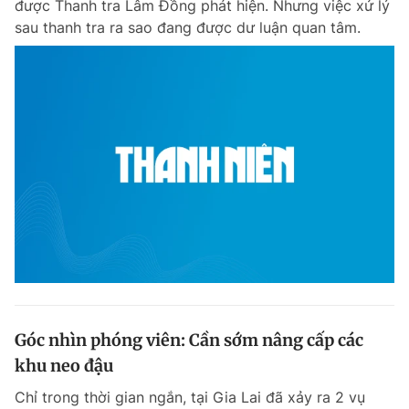
được Thanh tra Lâm Đồng phát hiện. Nhưng việc xử lý
Chuyên mục khác
sau thanh tra ra sao đang được dư luận quan tâm.
Tin đã xem
Chào ngày mới
Tin 24h
Đăng xuất
Tin thị trường
Tin 360
Video
Magazine
Sản phẩm khác
Tiện ích
Bạn cần biết
Thông tin tòa soạn
Liên hệ quảng cáo
Góc nhìn phóng viên: Cần sớm nâng cấp các
khu neo đậu
Chỉ trong thời gian ngắn, tại Gia Lai đã xảy ra 2 vụ