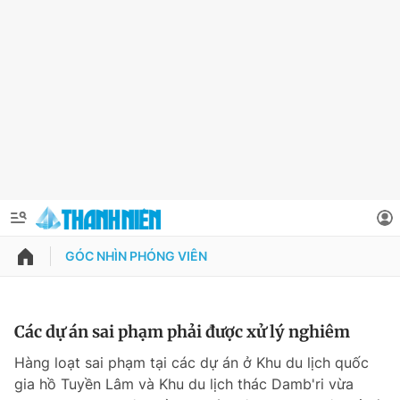
GÓC NHÌN PHÓNG VIÊN
QUẢNG CÁO
ĐẶT BÁO
Thông tin tài khoản
Các dự án sai phạm phải được xử lý nghiêm
Đổi mật khẩu
Hàng loạt sai phạm tại các dự án ở Khu du lịch quốc
Chuyên mục
gia hồ Tuyền Lâm và Khu du lịch thác Damb'ri vừa
Tin đã lưu