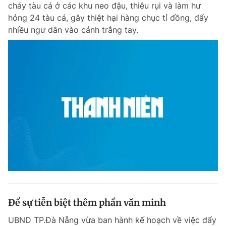
cháy tàu cá ở các khu neo đậu, thiêu rụi và làm hư
hỏng 24 tàu cá, gây thiệt hại hàng chục tỉ đồng, đẩy
nhiều ngư dân vào cảnh trắng tay.
Đọc Thanh Niên trên điện thoại
Theo dõi báo trên
Hotline
Liên hệ quảng cáo
0906 645 777
0908 780 404
Đặt báo
Quảng cáo
RSS
Tòa soạn
Chính sách bảo m
Tổng biên tập: Nguyễn Ngọc Toàn
Phó tổng biên tập thường trực: Hải Thành
Phó tổng biên tập: Lâm Hiếu Dũng
Để sự tiễn biệt thêm phần văn minh
Phó tổng biên tập: Trần Việt Hưng
Tổng thư ký tòa soạn: Đức Trung
UBND TP.Đà Nẵng vừa ban hành kế hoạch về việc đẩy