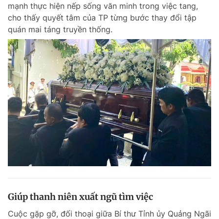
mạnh thực hiện nếp sống văn minh trong việc tang,
Giấy phép xuất bản số 110/GP - BTTTT cấp ngày 24.3.2020
cho thấy quyết tâm của TP từng bước thay đổi tập
© 2003-2026 Bản quyền thuộc về Báo Thanh Niên. Cấm sao chép
dưới mọi hình thức nếu không có sự chấp thuận bằng văn bản.
quán mai táng truyền thống.
Phát triển bởi ePi Technologies, JSC.
Giúp thanh niên xuất ngũ tìm việc
Cuộc gặp gỡ, đối thoại giữa Bí thư Tỉnh ủy Quảng Ngãi