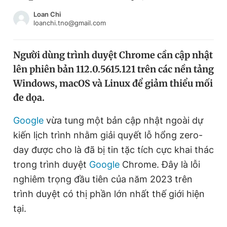
Chuyên mục khác
Loan Chi
Tin đã xem
loanchi.tno@gmail.com
Chào ngày mới
Tin 24h
Đăng xuất
Người dùng trình duyệt Chrome cần cập nhật
Tin thị trường
Tin 360
lên phiên bản 112.0.5615.121 trên các nền tảng
Windows, macOS và Linux để giảm thiểu mối
Video
Magazine
đe dọa.
Google
vừa tung một bản cập nhật ngoài dự
kiến lịch trình nhằm giải quyết lỗ hổng zero-
Sản phẩm khác
day được cho là đã bị tin tặc tích cực khai thác
Tiện ích
Bạn cần biết
trong trình duyệt
Google
Chrome. Đây là lỗi
nghiêm trọng đầu tiên của năm 2023 trên
Thông tin tòa soạn
Liên hệ quảng cáo
trình duyệt có thị phần lớn nhất thế giới hiện
tại.