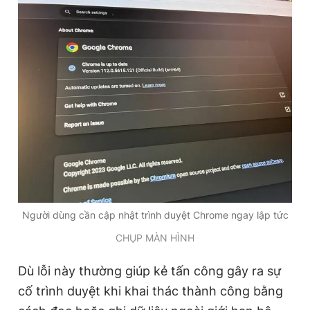
Giấy phép xuất bản số 110/GP - BTTTT cấp ngày 24.3.2020
© 2003-2026 Bản quyền thuộc về Báo Thanh Niên. Cấm sao
chép dưới mọi hình thức nếu không có sự chấp thuận bằng văn
bản. Phát triển bởi ePi Technologies, JSC.
Người dùng cần cập nhật trình duyệt Chrome ngay lập tức
CHỤP MÀN HÌNH
Dù lỗi này thường giúp kẻ tấn công gây ra sự
cố trình duyệt khi khai thác thành công bằng