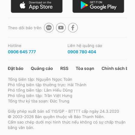
Theo dõi báo trên
Hotline
Liên hệ quảng cáo
0906 645 777
0908 780 404
Đặt báo
Quảng cáo
RSS
Tòa soạn
Chính sách bảo
Tổng biên tập: Nguyễn Ngọc Toàn
Phó tổng biên tập thường trực: Hải Thành
Phó tổng biên tập: Lâm Hiếu Dũng
Phó tổng biên tập: Trần Việt Hưng
Tổng thư ký tòa soạn: Đức Trung
Giấy phép xuất bản số 110/GP - BTTTT cấp ngày 24.3.2020
© 2003-2026 Bản quyền thuộc về Báo Thanh Niên.
Cấm sao chép dưới mọi hình thức nếu không có sự chấp thuận
bằng văn bản.