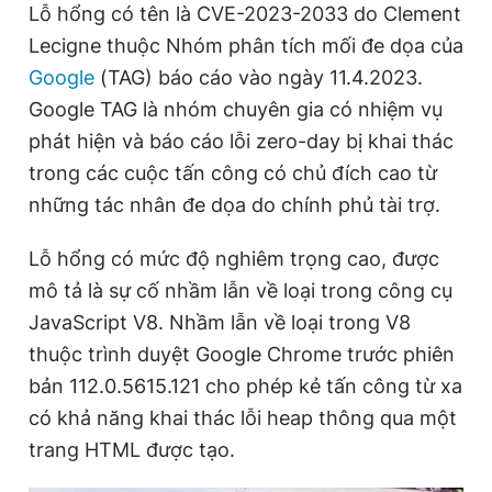
Lỗ hổng có tên là CVE-2023-2033 do Clement
Lecigne thuộc Nhóm phân tích mối đe dọa của
Google
(TAG) báo cáo vào ngày 11.4.2023.
Đọc Thanh Niên trên điện thoại
Google TAG là nhóm chuyên gia có nhiệm vụ
phát hiện và báo cáo lỗi zero-day bị khai thác
trong các cuộc tấn công có chủ đích cao từ
những tác nhân đe dọa do chính phủ tài trợ.
Theo dõi báo trên
Lỗ hổng có mức độ nghiêm trọng cao, được
Hotline
Liên hệ quảng cáo
mô tả là sự cố nhầm lẫn về loại trong công cụ
0906 645 777
0908 780 404
JavaScript V8. Nhầm lẫn về loại trong V8
thuộc trình duyệt Google Chrome trước phiên
Đặt báo
Quảng cáo
RSS
Tòa soạn
Chính sách bảo
bản 112.0.5615.121 cho phép kẻ tấn công từ xa
Tổng biên tập: Nguyễn Ngọc Toàn
có khả năng khai thác lỗi heap thông qua một
Phó tổng biên tập thường trực: Hải Thành
Phó tổng biên tập: Lâm Hiếu Dũng
trang HTML được tạo.
Phó tổng biên tập: Trần Việt Hưng
Tổng thư ký tòa soạn: Đức Trung