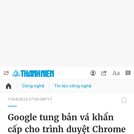
Công nghệ
Tin tức công nghệ
QUẢNG CÁO
ĐẶT BÁO
17/04/2023 07:09 GMT+7
Thông tin tài khoản
Google tung bản vá khẩn
Đổi mật khẩu
Chuyên mục
cấp cho trình duyệt Chrome
Tin đã lưu