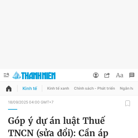
Kinh tế
Kinh tế xanh
Chính sách - Phát triển
Ngân hàn
QUẢNG CÁO
ĐẶT BÁO
18/09/2025 04:00 GMT+7
Thông tin tài khoản
Góp ý dự án luật Thuế
Đổi mật khẩu
Chuyên mục
TNCN (sửa đổi): Cần áp
Tin đã lưu