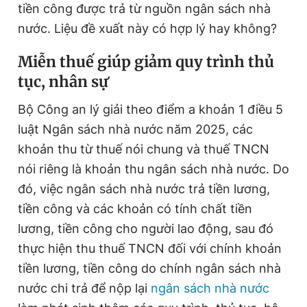
tiền công được trả từ nguồn ngân sách nhà
nước. Liệu đề xuất này có hợp lý hay không?
Đọc Thanh Niên trên điện thoại
Miễn thuế giúp giảm quy trình thủ
tục, nhân sự
Bộ Công an lý giải theo điểm a khoản 1 điều 5
luật Ngân sách nhà nước năm 2025, các
Theo dõi báo trên
khoản thu từ thuế nói chung và thuế TNCN
nói riêng là khoản thu ngân sách nhà nước. Do
Hotline
Liên hệ quảng cáo
0906 645 777
0908 780 404
đó, việc ngân sách nhà nước trả tiền lương,
tiền công và các khoản có tính chất tiền
Đặt báo
Quảng cáo
RSS
Tòa soạn
Chính sách bảo
lương, tiền công cho người lao động, sau đó
thực hiện thu thuế TNCN đối với chính khoản
Tổng biên tập: Nguyễn Ngọc Toàn
Phó tổng biên tập thường trực: Hải Thành
tiền lương, tiền công do chính ngân sách nhà
Phó tổng biên tập: Lâm Hiếu Dũng
Phó tổng biên tập: Trần Việt Hưng
nước chi trả để nộp lại
ngân sách nhà nước
Tổng thư ký tòa soạn: Đức Trung