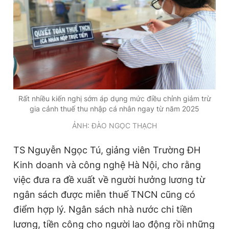
t
o
T
n
i
m
e
Rất nhiều kiến nghị sớm áp dụng mức điều chỉnh giảm trừ
gia cảnh thuế thu nhập cá nhân ngay từ năm 2025
ẢNH: ĐÀO NGỌC THẠCH
TS Nguyễn Ngọc Tú, giảng viên Trường ĐH
Kinh doanh và công nghệ Hà Nội, cho rằng
việc đưa ra đề xuất về người hưởng lương từ
ngân sách được miễn thuế TNCN cũng có
điểm hợp lý. Ngân sách nhà nước chi tiền
lương, tiền công cho người lao động rồi những