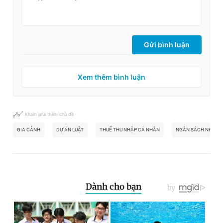
Gửi bình luận
Xem thêm bình luận
Khám phá thêm chủ đề
GIA CẢNH
DỰ ÁN LUẬT
THUẾ THU NHẬP CÁ NHÂN
NGÂN SÁCH NHÀ N