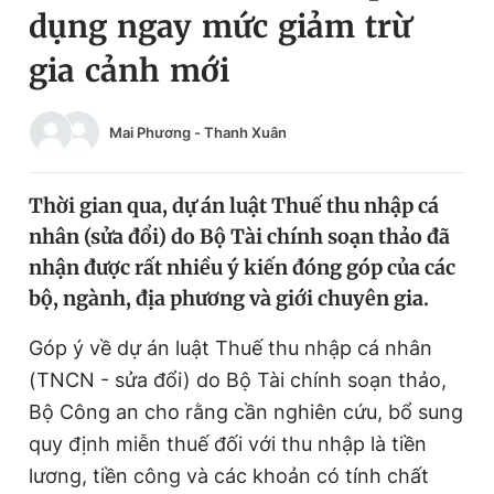
dụng ngay mức giảm trừ
Chuyên mục khác
Tin đã xem
gia cảnh mới
Chào ngày mới
Tin 24h
Đăng xuất
Mai Phương
-
Thanh Xuân
Tin thị trường
Tin 360
Thời gian qua, dự án luật Thuế thu nhập cá
Video
Magazine
nhân (sửa đổi) do Bộ Tài chính soạn thảo đã
nhận được rất nhiều ý kiến đóng góp của các
Sản phẩm khác
bộ, ngành, địa phương và giới chuyên gia.
Tiện ích
Bạn cần biết
Góp ý về dự án luật Thuế thu nhập cá nhân
(TNCN - sửa đổi) do Bộ Tài chính soạn thảo,
Thông tin tòa soạn
Liên hệ quảng cáo
Bộ Công an cho rằng cần nghiên cứu, bổ sung
quy định miễn thuế đối với thu nhập là tiền
lương, tiền công và các khoản có tính chất