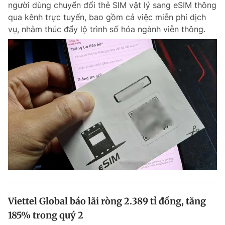
người dùng chuyển đổi thẻ SIM vật lý sang eSIM thông
Chuyên mục khác
qua kênh trực tuyến, bao gồm cả việc miễn phí dịch
Tin đã xem
vụ, nhằm thúc đẩy lộ trình số hóa ngành viễn thông.
Chào ngày mới
Tin 24h
Đăng xuất
Tin thị trường
Tin 360
Video
Magazine
Sản phẩm khác
Tiện ích
Bạn cần biết
Thông tin tòa soạn
Liên hệ quảng cáo
Viettel Global báo lãi ròng 2.389 tỉ đồng, tăng
185% trong quý 2