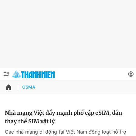
GSMA
QUẢNG CÁO
ĐẶT BÁO
Thông tin tài khoản
Nhà mạng Việt đẩy mạnh phổ cập eSIM, dần
thay thế SIM vật lý
Đổi mật khẩu
Chuyên mục
Các nhà mạng di động tại Việt Nam đồng loạt hỗ trợ
Tin đã lưu