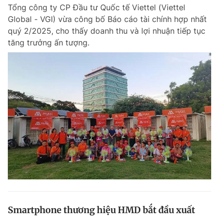
Tổng công ty CP Đầu tư Quốc tế Viettel (Viettel
Global - VGI) vừa công bố Báo cáo tài chính hợp nhất
quý 2/2025, cho thấy doanh thu và lợi nhuận tiếp tục
Đọc Thanh Niên trên điện thoại
tăng trưởng ấn tượng.
Theo dõi báo trên
Hotline
Liên hệ quảng cáo
0906 645 777
0908 780 404
Đặt báo
Quảng cáo
RSS
Tòa soạn
Chính sách bảo m
Tổng biên tập: Nguyễn Ngọc Toàn
Phó tổng biên tập thường trực: Hải Thành
Phó tổng biên tập: Lâm Hiếu Dũng
Phó tổng biên tập: Trần Việt Hưng
Smartphone thương hiệu HMD bắt đầu xuất
Tổng thư ký tòa soạn: Đức Trung