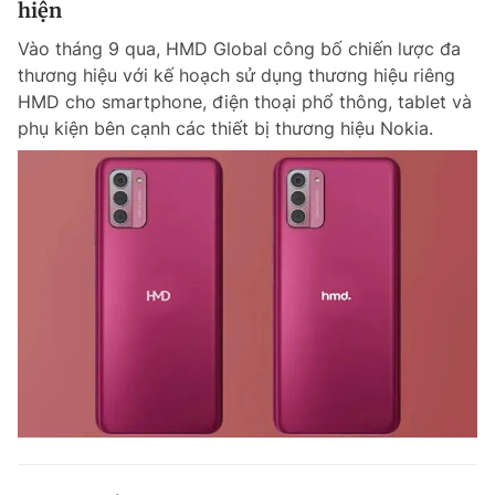
hiện
Giấy phép xuất bản số 110/GP - BTTTT cấp ngày 24.3.2020
© 2003-2026 Bản quyền thuộc về Báo Thanh Niên. Cấm sao chép
Vào tháng 9 qua, HMD Global công bố chiến lược đa
dưới mọi hình thức nếu không có sự chấp thuận bằng văn bản.
thương hiệu với kế hoạch sử dụng thương hiệu riêng
Phát triển bởi ePi Technologies, JSC.
HMD cho smartphone, điện thoại phổ thông, tablet và
phụ kiện bên cạnh các thiết bị thương hiệu Nokia.