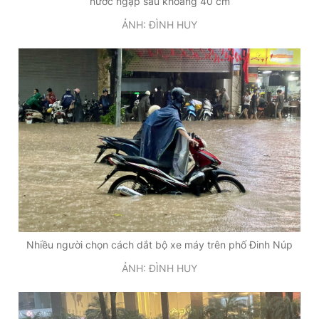
nước ngập sâu khoảng 40 cm
ẢNH: ĐÌNH HUY
Nhiều người chọn cách dắt bộ xe máy trên phố Đinh Núp
ẢNH: ĐÌNH HUY