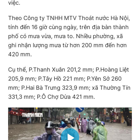
việc.
Giấy phép xuất bản số 110/GP - BTTTT cấp ngày 24.3.2020
© 2003-2026 Bản quyền thuộc về Báo Thanh Niên. Cấm sao
Theo Công ty TNHH MTV Thoát nước Hà Nội,
chép dưới mọi hình thức nếu không có sự chấp thuận bằng văn
bản. Phát triển bởi ePi Technologies, JSC.
tính đến 16 giờ cùng ngày, trên địa bàn thành
phố có mưa vừa, mưa to. Nhiều phường, xã
ghi nhận lượng mưa từ hơn 200 mm đến hơn
420 mm.
Cụ thể, P.Thanh Xuân 201,2 mm; P.Hoàng Liệt
205,9 mm; P.Tây Hồ 221 mm; P.Yên Sở 260
mm; P.Hai Bà Trưng 323,9 mm; xã Thường Tín
331,3 mm; P.Ô Chợ Dừa 421 mm.