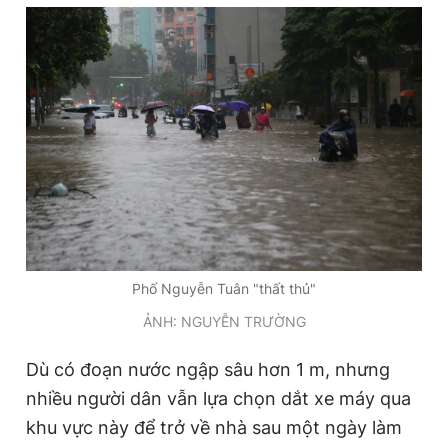
Đọc Thanh Niên trên điện thoại
Theo dõi báo trên
Hotline
Liên hệ quảng cáo
0906 645 777
0908 780 404
Phố Nguyễn Tuân "thất thủ"
ẢNH: NGUYỄN TRƯỜNG
Đặt báo
Quảng cáo
RSS
Tòa soạn
Chính sách bảo
Tổng biên tập: Nguyễn Ngọc Toàn
Dù có đoạn nước ngập sâu hơn 1 m, nhưng
Phó tổng biên tập thường trực: Hải Thành
nhiều người dân vẫn lựa chọn dắt xe máy qua
Phó tổng biên tập: Lâm Hiếu Dũng
Phó tổng biên tập: Trần Việt Hưng
khu vực này để trở về nhà sau một ngày làm
Tổng thư ký tòa soạn: Đức Trung