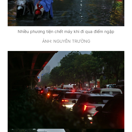
Nhiều phương tiện chết máy khi đi qua điểm ngập
ẢNH: NGUYỄN TRƯỜNG