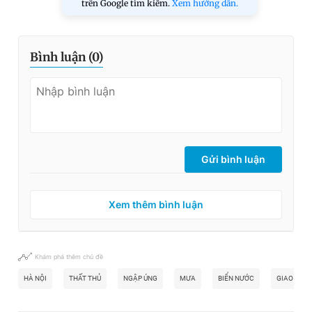
trên Google tìm kiếm.
Xem hướng dẫn.
Bình luận (
0
)
Gửi bình luận
Xem thêm bình luận
Khám phá thêm chủ đề
HÀ NỘI
THẤT THỦ
NGẬP ÚNG
MƯA
BIỂN NƯỚC
GIAO THÔ