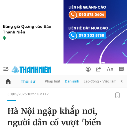
Bảng giá Quảng cáo Báo
Thanh Niên
Thời sự
Pháp luật
Dân sinh
Lao động - Việc làm
Quy
QUẢNG CÁO
ĐẶT BÁO
30/09/2025 18:27 GMT+7
Thông tin tài khoản
Hà Nội ngập khắp nơi,
Đổi mật khẩu
Chuyên mục
người dân cố vượt 'biển
Tin đã lưu