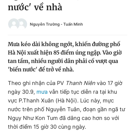
nước' về nhà
Chuyên mục khác
Tin đã xem
Chào ngày mới
Tin 24h
Nguyễn Trường
-
Tuấn Minh
Đăng xuất
Tin thị trường
Tin 360
Mưa kéo dài không ngớt, khiến đường phố
Hà Nội xuất hiện 85 điểm úng ngập. Vào giờ
Video
Magazine
tan tầm, nhiều người dân phải cố vượt qua
'biển nước' để trở về nhà.
Sản phẩm khác
Theo ghi nhận của PV
Thanh Niên
vào 17 giờ
ngày 30.9,
mưa
vẫn tiếp tục diễn ra tại khu
Tiện ích
Bạn cần biết
vực P.Thanh Xuân (Hà Nội). Lúc này, mực
nước trên phố Nguyễn Tuân, đoạn gần ngã tư
Thông tin tòa soạn
Liên hệ quảng cáo
Ngụy Như Kon Tum đã dâng cao hơn so với
thời điểm 15 giờ 30 cùng ngày.