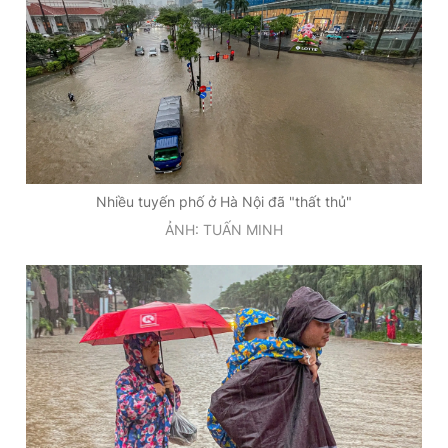
Nhiều tuyến phố ở Hà Nội đã "thất thủ"
ẢNH: TUẤN MINH